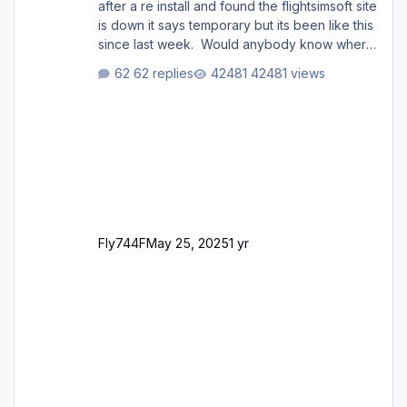
after a re install and found the flightsimsoft site
is down it says temporary but its been like this
since last week. Would anybody know where
i can download this from as i cant find any
62 replies
42481 views
support email for them either. thank you
George
Fly744F
May 25, 2025
1 yr