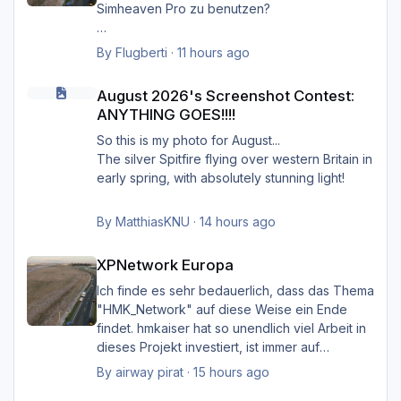
XPNetwork Europa aktiv ist die Roads,
Simheaven Pro zu benutzen?
Schiffsrouten und Aerials von XPNetwork
anstelle jener von Simheaven.
Wenn ja, wie? Einfach die Simheaven-Layer
By
Flugberti
·
11 hours ago
"12-net2-ships" und "13-net3-roads"
August 2026's Screenshot Contest: ANYTHING GOES!!!!
Happy Landings
deaktivieren / entfernen und stattdessen die
August 2026's Screenshot Contest:
Ernst
"HMK__*"-Ordner benutzen?
ANYTHING GOES!!!!
Das macht aber dann nur für Deutschland
So this is my photo for August...
Sinn?
The silver Spitfire flying over western Britain in
early spring, with absolutely stunning light!
By
MatthiasKNU
·
14 hours ago
XPNetwork Europa
XPNetwork Europa
Ich finde es sehr bedauerlich, dass das Thema
"HMK_Network" auf diese Weise ein Ende
findet. hmkaiser hat so unendlich viel Arbeit in
dieses Projekt investiert, ist immer auf
Verbesserungsvorschläge der Nutzer
By
airway pirat
·
15 hours ago
eingegangen, und hat unglaublich viel zur