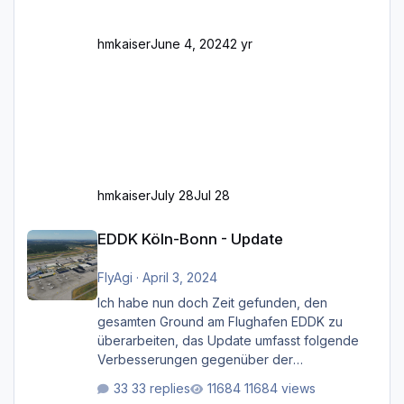
Feh
hmkaiser
June 4, 2024
2 yr
hmkaiser
July 28
Jul 28
EDDK Köln-Bonn - Update
EDDK Köln-Bonn - Update
FlyAgi
·
April 3, 2024
Ich habe nun doch Zeit gefunden, den
gesamten Ground am Flughafen EDDK zu
überarbeiten, das Update umfasst folgende
Verbesserungen gegenüber der
ursprünglichen XP12-Version: Aktualisierte
33 replies
11684 views
Bodenmarkierungen (der Flughafen sollte