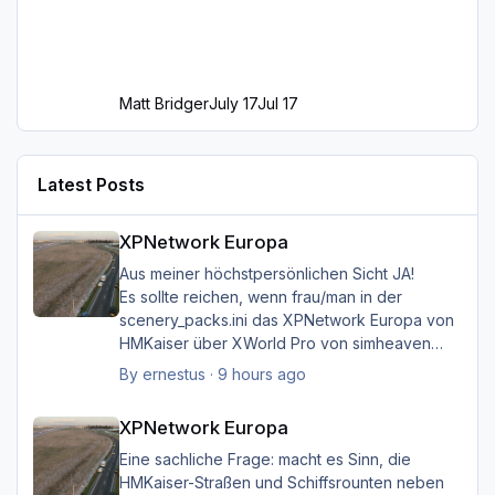
Matt Bridger
July 17
Jul 17
Latest Posts
XPNetwork Europa
XPNetwork Europa
Aus meiner höchstpersönlichen Sicht JA!
Es sollte reichen, wenn frau/man in der
scenery_packs.ini das XPNetwork Europa von
HMKaiser über XWorld Pro von simheaven
angeordnet hat. Es ist aufgrund der im
By
ernestus
·
9 hours ago
XPNetwork gesetzten Exclusions nicht einmal
XPNetwork Europa
notwendig, die Simheaven-Layer 11, 12 & 13 -
XPNetwork Europa
Aerials, ships, roads - nicht zu
installieren/aktivieren.
Eine sachliche Frage: macht es Sinn, die
Frau/man hat dann überall (in Europa) wo
HMKaiser-Straßen und Schiffsrounten neben