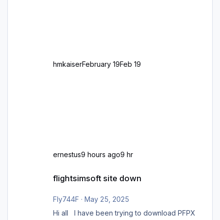
oder Rechtsverkehr auf Ebene einer 1° x 1°
großen Kachel. Rechtsverkehr ist eigentlich
Standard in Europa Linksverkehr gehört aber
zu GB und z.B. Malta Z
hmkaiser
February 19
Feb 19
ernestus
9 hours ago
9 hr
flightsimsoft site down
flightsimsoft site down
Fly744F
·
May 25, 2025
Hi all I have been trying to download PFPX