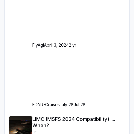
dahingehend nun dem aktuellen Stand der
Realität entsprechen) Aktualisierte Ramp Starts
(passend zu den Markierungen) Angepasste
SAM-Marshaller und VDGS für alle
Parkpositionen (ab Ramp-Größe C, also fast
alles außer der GA-Ramps) Kompl
FlyAgi
April 3, 2024
2 yr
EDNR-Cruiser
July 28
Jul 28
LIMC (MSFS 2024 Compatibility) .... When?
LIMC (MSFS 2024 Compatibility) ....
When?