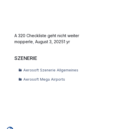
A 320 Checkliste geht nicht weiter
mopperle
,
August 3, 2025
1 yr
SZENERIE
SZENERIE
Aerosoft Szenerie Allgemeines
Aerosoft Mega Airports