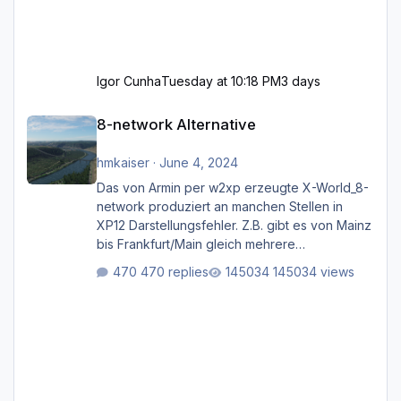
Igor Cunha
Tuesday at 10:18 PM
3 days
8-network Alternative
8-network Alternative
hmkaiser
·
June 4, 2024
Das von Armin per w2xp erzeugte X-World_8-
network produziert an manchen Stellen in
XP12 Darstellungsfehler. Z.B. gibt es von Mainz
bis Frankfurt/Main gleich mehrere
Rhein-/Main-Brücken zu sehen, die zum Teil
470 replies
145034 views
zugemauert sind. Niederräder Brücke
Frankfurt/Main Außerdem fallen an manchen
Stellen mit Fahrbahn-Höhenwechseln
zwischen OSM-Layern, Fehler in den
Ankopplungen der Fahrbahnsegmente auf.
Und dann gibt es für mich allgemeine
Schwächen mit der Straßenbeleuchtung. Diese