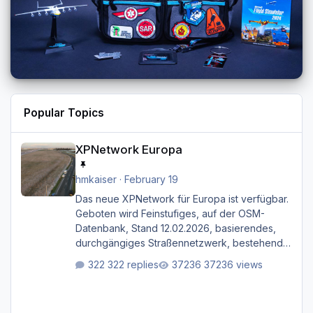
Popular Topics
XPNetwork Europa
XPNetwork Europa
hmkaiser
·
February 19
Das neue XPNetwork für Europa ist verfügbar.
Geboten wird Feinstufiges, auf der OSM-
Datenbank, Stand 12.02.2026, basierendes,
durchgängiges Straßen­netzwerk, bestehend
aus Autobahnen, Autostraßen, primären,
322 replies
37236 views
sekundären, tertiären und sonstigen Straßen,
dazu graphisch neu gestaltete Straßentypen
für z.B. Wohngegenden. Realistischer Links-,