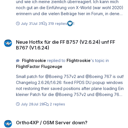
und wie ich meine ziemlich überreagiert. Ich kann mich
noch gut an die Einführung von X-World (war wohl 2020)
erinnern und die vielen Beiträge hier im Forum, in denen
auf Fehler hingewiesen wurde. Leider kann dies bei
July 31
Jul 31
319 replies
1
solch komplexen Programmen vorkommen, ärgerlich,
aber nicht immer vermeidbar. In der X-WORLD Pro sind
Neue Hotfix für die FF B757 (V2.6.24) unf FF B767 (V1.6.24)
ca. 50 % mehr Objekte weltweit hinzugekommen, und
Neue Hotfix für die FF B757 (V2.6.24) unf FF
man kann stundenlang durch die neuen Landschaften
B767 (V1.6.24)
fliegen, irgendwann wird man augenkrank und sieht vllt.
so manche Unregelmäßigkeiten nicht mehr. Hier kann nun
Flightrookie
replied to
Flightrookie
's topic in
der aufmerksame User mithelfen, damit Fehler an
FlightFactor Flugzeuge
support@simheaven.com gemeldet werden. Hier wird
sich dann das Team um Klärung und Abhilfe kümmern,
Small patch for @Boeing 757v2 and @Boeing 767 is out!
sodass dieses Produkt weitergepflegt wird und immer
Changelog 2.6.26/1.6.26: fixed FPDS DU popup windows
besser wird. Jeder, der sich mit Szenerie-Entwicklung
not restoring their saved positions after plane loading Ein
beschäftigt, weiß von den Fallstricken, die OSM-Daten
kleiner Patch für die @Boeing 757v2 und @Boeing 767
verursachen können. Davon wird auch X-WORLD Pro
ist erschienen! Changelog 2.6.26/1.6.26: Fehler behoben,
nicht verschont werden. Aber Fehler lassen per Updates
July 28
Jul 28
2 replies
bei dem die FPDS-DU-Pop-up-Fenster nach dem Laden
abstellen. Die von dir festgestellten fehlenden Straßen
des Flugzeugs ihre gespeicherten Positionen nicht
wurden schon bemerkt, hier wird schon dran gearbeitet.
Ortho4XP / OSM Server down?
wiederherstellten.
Hier hatte bedauerlicherweise der Druck zum
Ortho4XP / OSM Server down?
Veröffentlichungstermin einen Fehler produziert. Das