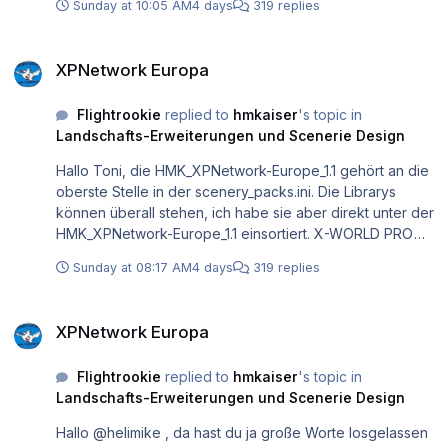
Sunday at 10:05 AM
4 days
319 replies
XPNetwork Europa
XPNetwork Europa
Flightrookie
replied to
hmkaiser
's topic in
Landschafts-Erweiterungen und Scenerie Design
Hallo Toni, die HMK_XPNetwork-Europe_1.1 gehört an die
oberste Stelle in der scenery_packs.ini. Die Librarys
können überall stehen, ich habe sie aber direkt unter der
HMK_XPNetwork-Europe_1.1 einsortiert. X-WORLD PRO
wird wie die vorherigen Versionen unterhalb der *Global
Sunday at 08:17 AM
4 days
319 replies
Airports* und Landmarks einsortiert. Gruß Horst
XPNetwork Europa
XPNetwork Europa
Flightrookie
replied to
hmkaiser
's topic in
Landschafts-Erweiterungen und Scenerie Design
Hallo @helimike , da hast du ja große Worte losgelassen