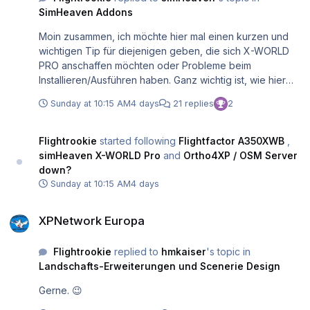
SimHeaven Addons
Moin zusammen, ich möchte hier mal einen kurzen und
wichtigen Tip für diejenigen geben, die sich X-WORLD
PRO anschaffen möchten oder Probleme beim
Installieren/Ausführen haben. Ganz wichtig ist, wie hier
auch schon vielfach an anderen Stellen beschrieben
Sunday at 10:15 AM
4 days
21 replies
2
wurde, zum Entpacken der 7z-Dateien das Programm 7-
Zip zu verwenden. Dies bekommt man hier: https://7-
zip.de/download.html Da ich im simHeaven Support-
Flightrookie
started following
Flightfactor A350XWB
,
Team mitwirke, konnten wir schon viele
simHeaven X-WORLD Pro
and
Ortho4XP / OSM Server
Programmprobleme durch diesen Hinweis beseitigen,
down?
denn die zu entpackenden Dateien sind mittlerweile sehr
Sunday at 10:15 AM
4 days
groß geworden, die normale Entpackprogramme
XPNetwork Europa
überfordern können. Auch haben wir Rückmeldungen
XPNetwork Europa
bekommen, dass hier auch WinRar und WinZip nicht
fehlerfrei arbeiten sollen. Dies bitten wir zu beachten.
Flightrookie
replied to
hmkaiser
's topic in
Happy landings und viele Grüße Horst
Landschafts-Erweiterungen und Scenerie Design
Gerne. 😉