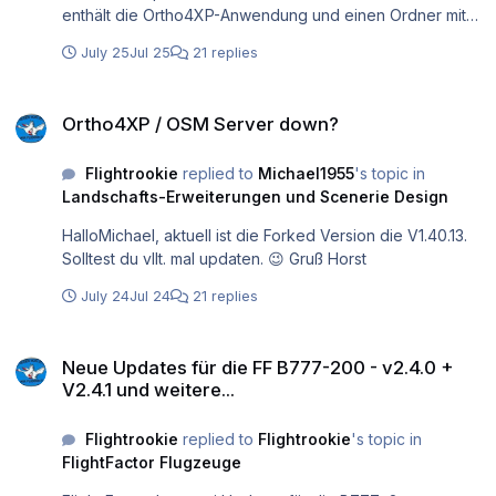
enthält die Ortho4XP-Anwendung und einen Ordner mit
der Bezeichnung _internaldas enthält alle Abhängigkeiten
July 25
Jul 25
21 replies
und Dateien, die von Ortho4XP verwendet werden. Die
Anwendung und _internalDer Ordner muss zusammen
Ortho4XP / OSM Server down?
gehalten werden. Die Daten für Ortho4XP befinden sich
Ortho4XP / OSM Server down?
in /_internal/Ortho4XP_Data/. AktualisierungWenn Sie von
einer früheren Version aktualisieren, muss die Vollversion
Flightrookie
replied to
Michael1955
's topic in
heruntergeladen werden. Verschieben Sie alles im
Landschafts-Erweiterungen und Scenerie Design
Ordner "Ortho4XP_Data" mit Ausnahme von "Utils" und
"Provider" (es sei denn, Sie haben modifizierte oder
HalloMichael, aktuell ist die Forked Version die V1.40.13.
benutzerdefinierte Anbieter) von Ihrer vorherigen
Solltest du vllt. mal updaten. 😉 Gruß Horst
Version von Ortho4XP auf die neue Version von
Ortho4XP.
July 24
Jul 24
21 replies
Neue Updates für die FF B777-200 - v2.4.0 + V2.4.1 und weitere...
Neue Updates für die FF B777-200 - v2.4.0 +
V2.4.1 und weitere...
Flightrookie
replied to
Flightrookie
's topic in
FlightFactor Flugzeuge