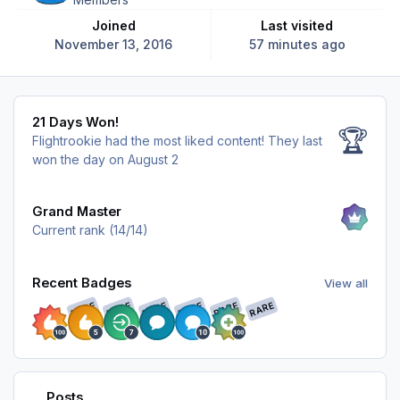
Joined
Last visited
November 13, 2016
57 minutes ago
21 Days Won!
21 Days Won!
🏆
Flightrookie had the most liked content!
They last
won the day on August 2
View all
Grand Master
Current rank (14/14)
View all
Recent Badges
View all
RARE
RARE
RARE
RARE
RARE
RARE
Find content
Posts