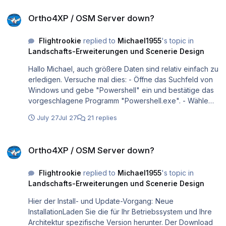
Ortho4XP / OSM Server down?
Ortho4XP / OSM Server down?
Flightrookie
replied to
Michael1955
's topic in
Landschafts-Erweiterungen und Scenerie Design
Hallo Michael, auch größere Daten sind relativ einfach zu
erledigen. Versuche mal dies: - Öffne das Suchfeld von
Windows und gebe "Powershell" ein und bestätige das
vorgeschlagene Programm "Powershell.exe". - Wähle
nun auf der Seite von XPConnect z.B. Germany aus und
July 27
Jul 27
21 replies
betätige weiter unten den Button "Copy Powershell
script". - Den kopierten Script kann man nun in das
Ortho4XP / OSM Server down?
Powershell-Fenster einfügen und der Download der
Ortho4XP / OSM Server down?
OSM-Daten beginnt. - Am Ende des Downloads (kann
durchaus länger dauern), wird der Speicherort
Flightrookie
replied to
Michael1955
's topic in
angezeigt, wo die OSM-Daten liegen. Viel Erfolg und
Landschafts-Erweiterungen und Scenerie Design
Grüße Horst
Hier der Install- und Update-Vorgang: Neue
InstallationLaden Sie die für Ihr Betriebssystem und Ihre
Architektur spezifische Version herunter. Der Download