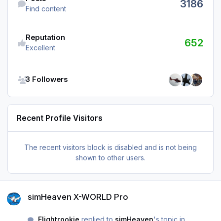
3186
Find content
Reputation
652
Excellent
See all followers
3 Followers
Recent Profile Visitors
The recent visitors block is disabled and is not being
shown to other users.
simHeaven X-WORLD Pro
simHeaven X-WORLD Pro
Flightrookie
replied to
simHeaven
's topic in