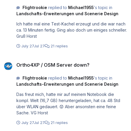
sollte nicht passieren, aber welcher Mensch ist schon
Flightrookie
replied to
Michael1955
's topic in
fehlerfrei? Trotz deiner festgestellten Fehler halte ich X-
Landschafts-Erweiterungen und Scenerie Design
WORLD Pro für ein super Add-on, und nach den ersten
Ich hatte mal eine Test-Kachel erzeugt und die war nach
holprigen Schritten werden die User entscheiden, ob es
ca. 13 Minuten fertig. Ging also doch um einiges schneller.
ein Erfolg wird oder auch nicht. VG Horst
Gruß Horst
July 27
Jul 27
21 replies
Ortho4XP / OSM Server down?
Ortho4XP / OSM Server down?
Flightrookie
replied to
Michael1955
's topic in
Landschafts-Erweiterungen und Scenerie Design
Das freut mich, hatte mir auf meinem Notebook die
kompl. Welt (16,7 GB) heruntergeladen, hat ca. 48 Std
über WLAN gedauert. 😟 Aber ansonsten eine feine
Sache. VG Horst
July 27
Jul 27
21 replies