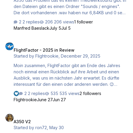
A350 das Problem das es keinen Triebwerksound gibt. In
(z.B. Key…
den Dateien gibt es einen Ordner "Sounds / engines".
Die dort vorhandenen .wav haben nur 6,84KB und 0 sec
spielzeit. Im Ordner "sounds / engines / RR" sind Dateien
2 replies
206 views
1 follower
von 800 kb bis 2,68 MB und spielzeit von 4 bis 15 sec.
Manfred Baeslack
July 5
Jul 5
Die Version ist 1.7.05 Hat jemand eine Idee wie ich die
Sounds mit leben füllen kann?
FlightFactor - 2025 in Review
FlightFactor - 2025 in Review
Started by
Flightrookie
,
December 29, 2025
Moin zusammen, FlightFactor gibt am Ende des Jahres
noch einmal einen Rückblick auf ihre Arbeit und einen
Ausblick, was uns im nächsten Jahr erwartet. Es dürfte
interessant für den einen oder anderen werden. 😉
https://forums.x-plane.org/forums/topic/341141-
2 replies
535 views
2 followers
flightfactor-2025-in-review/ Ich wünsche allen einen
Flightrookie
June 27
Jun 27
guten Rutsch ins neue Jahr, bleibt gesund und happy
landings. Und der PC darf auch etwas weniger abstürzen.
A350 V2
😄 Viele Grüße Horst
A350 V2
Started by
ron72
,
May 30