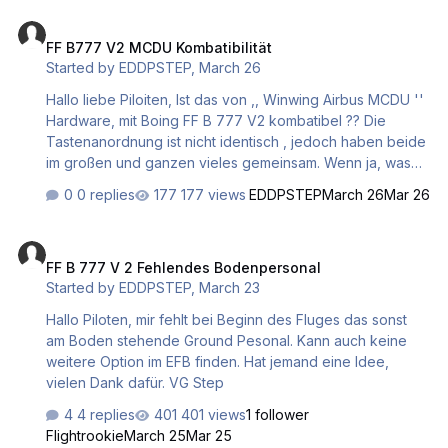
FF B777 V2 MCDU Kombatibilität
FF B777 V2 MCDU Kombatibilität
Started by
EDDPSTEP
,
March 26
Hallo liebe Piloiten, Ist das von ,, Winwing Airbus MCDU ''
Hardware, mit Boing FF B 777 V2 kombatibel ?? Die
Tastenanordnung ist nicht identisch , jedoch haben beide
im großen und ganzen vieles gemeinsam. Wenn ja, was
müsste man in der SIM App Pro einstellen ? ( die Funktion
0 replies
177 views
EDDPSTEP
March 26
Mar 26
als Popup ist ja gegeben ) Großes Lob an FF , das im EFB
integrierte Pushbackmenü ist ne ganz feine Sache . Liebe
FF B 777 V 2 Fehlendes Bodenpersonal
Grüße und Danke , Stephan
FF B 777 V 2 Fehlendes Bodenpersonal
Started by
EDDPSTEP
,
March 23
Hallo Piloten, mir fehlt bei Beginn des Fluges das sonst
am Boden stehende Ground Pesonal. Kann auch keine
weitere Option im EFB finden. Hat jemand eine Idee,
vielen Dank dafür. VG Step
4 replies
401 views
1 follower
Flightrookie
March 25
Mar 25