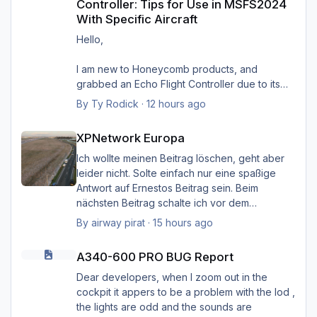
Controller: Tips for Use in MSFS2024
With Specific Aircraft
Hello,
I am new to Honeycomb products, and
grabbed an Echo Flight Controller due to its
compact size and wireless capabilities (first
By
Ty Rodick
·
12 hours ago
such device I'd ever seen). I would like to use
XPNetwork Europa
it with four specific aircraft in MSFS2024, and
XPNetwork Europa
want some tips on setting it up with them. I wish
to use it with:
Ich wollte meinen Beitrag löschen, geht aber
PMDG B737-800
leider nicht. Solte einfach nur eine spaßige
PMDG B77W
Antwort auf Ernestos Beitrag sein. Beim
FlyByWire A320NX
nächsten Beitrag schalte ich vor dem
FlyByWire A380NX
Schreiben das Hirn ein. Sorry Ernst, und Sorry
By
airway pirat
·
15 hours ago
I see the downloads for profiles provided by
Heinz.
A340-600 PRO BUG Report
Honeycomb (A320 Neo, B737, and quad-
A340-600 PRO BUG Report
engine), but I know that those are merely
Gruß Hermann
starting points. I sent them a support request
Dear developers, when I zoom out in the
on this topic, and they referred me to the
cockpit it appers to be a problem with the lod ,
forums here at Aerosoft. If it helps, I updated
the lights are odd and the sounds are