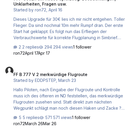
Unklarheiten, Fragen usw.
Started by
ron72
,
April 16
Dieses Upgrade für 30€ lies ich mir nicht entgehen. Toller
Flieger. Da sind nochmal 10m mehr Rumpf dran. Der erste
Start hat geklappt. Es folgt nun das Erfliegen der
Verbrauchswerte für korrekte Flugplanung in Simbrief.
Was mir beim abgleichen der Gewichte in Simbrief auffiel:
2 replies
294 views
1 follower
Das ist ein ungewöhnlich niedriges OEW (Leergewicht)
ron72
April 17
Apr 17
von 152.351kg. Kommt mir sehr gering vor. Im Netz ist von
~165.000-167.000kg die Rede. Kann das jemand
FF B 777 V 2 merkwürdige Flugroute
aufklären?
FF B 777 V 2 merkwürdige Flugroute
Started by
EDDPSTEP
,
March 23
Hallo Piloten, nach Eingabe der Flugroute und Kontrolle
muss ich des öfteren im ND feststellen, das merkwürdige
Flugrouten zusehen sind. Statt direkt zum nächsten
Wegpunkt schlägt man noch diesen Haken und Zacke ???
Warum Danke für jede Antwort . VG Step
5 replies
571 views
1 follower
ron72
March 26
Mar 26