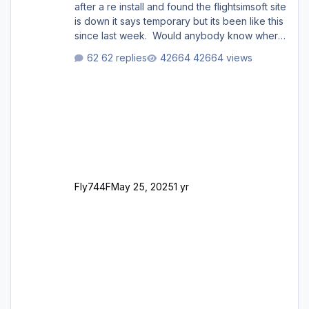
after a re install and found the flightsimsoft site
is down it says temporary but its been like this
since last week. Would anybody know where
i can download this from as i cant find any
62 replies
42664 views
support email for them either. thank you
George
Fly744F
May 25, 2025
1 yr