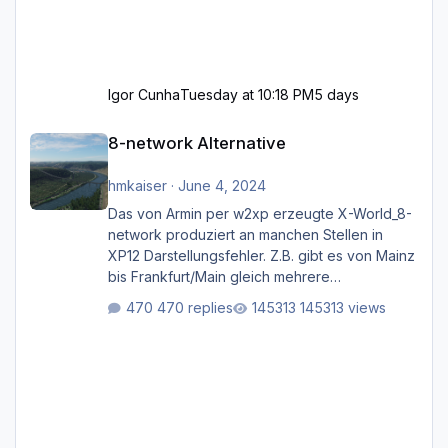
Igor Cunha
Tuesday at 10:18 PM
5 days
8-network Alternative
8-network Alternative
hmkaiser
·
June 4, 2024
Das von Armin per w2xp erzeugte X-World_8-
network produziert an manchen Stellen in
XP12 Darstellungsfehler. Z.B. gibt es von Mainz
bis Frankfurt/Main gleich mehrere
Rhein-/Main-Brücken zu sehen, die zum Teil
470 replies
145313 views
zugemauert sind. Niederräder Brücke
Frankfurt/Main Außerdem fallen an manchen
Stellen mit Fahrbahn-Höhenwechseln
zwischen OSM-Layern, Fehler in den
Ankopplungen der Fahrbahnsegmente auf.
Und dann gibt es für mich allgemeine
Schwächen mit der Straßenbeleuchtung. Diese