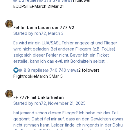
2 replies
379 views
1 follower
Dank für Eure Antworten. Lg Step
EDDPSTEP
March 21
Mar 21
Fehler beim Laden der 777 V2
Fehler beim Laden der 777 V2
Started by
ron72
,
March 3
Es wird mir ein LUA/SASL Fehler angezeigt und Flieger
wird nicht geladen. Bei anderen Fliegern (z.B. ToLiss)
zeigt sich dieser Fehler nicht. Bevor ich ein Ticket
erstelle, kann ich das evtl. mit Bordmitteln selbst
beheben? Hier die Log.txt Log.txt Edit: Dieser Fehler tritt
8 replies
740 views
2 followers
nach dem Update auf 2.03.17 auf
Flightrookie
March 5
Mar 5
FF 777F mit Unklarheiten
FF 777F mit Unklarheiten
Started by
ron72
,
November 21, 2025
hat jemand schon diesen Flieger? Ich habe mir das Teil
gegönnt. Dabei fiel mir auf, dass an den Gewichten etwas
nicht stimmen kann. Leider finde ich nirgends in der Doku