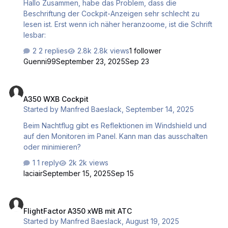
Hallo Zusammen, habe das Problem, dass die
Beschriftung der Cockpit-Anzeigen sehr schlecht zu
lesen ist. Erst wenn ich näher heranzoome, ist die Schrift
lesbar:
2 replies
2.8k views
1 follower
Guenni99
September 23, 2025
Sep 23
A350 WXB Cockpit
A350 WXB Cockpit
Started by
Manfred Baeslack
,
September 14, 2025
Beim Nachtflug gibt es Reflektionen im Windshield und
auf den Monitoren im Panel. Kann man das ausschalten
oder minimieren?
1 reply
2k views
laciair
September 15, 2025
Sep 15
FlightFactor A350 xWB mit ATC
FlightFactor A350 xWB mit ATC
Started by
Manfred Baeslack
,
August 19, 2025