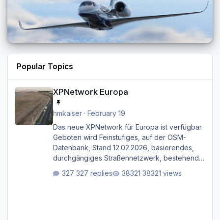
Popular Topics
XPNetwork Europa
XPNetwork Europa
hmkaiser
·
February 19
Das neue XPNetwork für Europa ist verfügbar.
Geboten wird Feinstufiges, auf der OSM-
Datenbank, Stand 12.02.2026, basierendes,
durchgängiges Straßen­netzwerk, bestehend
aus Autobahnen, Autostraßen, primären,
327 replies
38321 views
sekundären, tertiären und sonstigen Straßen,
dazu graphisch neu gestaltete Straßentypen
für z.B. Wohngegenden. Realistischer Links-,
oder Rechtsverkehr auf Ebene einer 1° x 1°
großen Kachel. Rechtsverkehr ist eigentlich