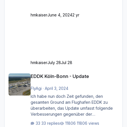
Feh
hmkaiser
June 4, 2024
2 yr
hmkaiser
July 28
Jul 28
EDDK Köln-Bonn - Update
EDDK Köln-Bonn - Update
FlyAgi
·
April 3, 2024
Ich habe nun doch Zeit gefunden, den
gesamten Ground am Flughafen EDDK zu
überarbeiten, das Update umfasst folgende
Verbesserungen gegenüber der
ursprünglichen XP12-Version: Aktualisierte
33 replies
11806 views
Bodenmarkierungen (der Flughafen sollte