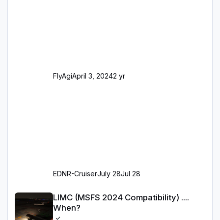
dahingehend nun dem aktuellen Stand der
Realität entsprechen) Aktualisierte Ramp Starts
(passend zu den Markierungen) Angepasste
SAM-Marshaller und VDGS für alle
Parkpositionen (ab Ramp-Größe C, also fast
alles außer der GA-Ramps) Kompl
FlyAgi
April 3, 2024
2 yr
EDNR-Cruiser
July 28
Jul 28
LIMC (MSFS 2024 Compatibility) .... When?
LIMC (MSFS 2024 Compatibility) ....
When?