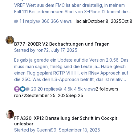
VREF Wert aus dem FMC ist aber dreistellig, in meinem
Fall 131 Bei jedem neuen Start von X-Plane 12 kommt die
Meldung der Plugin Crash. Die Meldung hat aber keine
1 reply
366 views
laciair
October 8, 2025
Oct 8
Auswirkung, alles Parameter wurden beim beenden
gespeichert. Dann suche ich noch ein gutes Tutorial um
B777-200ER V2 Beobachtungen und Fragen
mal die Logik mit der Crew Kommunikation zu begreifen.
B777-200ER V2 Beobachtungen und Fragen
Ich verstehe nicht, wann ich als Kapitän das Briefing
Started by
ron72
,
July 17, 2025
abhalten muss. Liebe Grüße
Es gab ja gerade ein Update auf die Version 2.0.56. Das
muss man sagen, fleißig sind die Leute ja... Habe gleich
einen Flug geplant RCTP-VHHH, ein RNav Approach auf
die 25C. Was den ILS-Approach betrifft, das ist relativ
simpel. Aber beim RNav, da ist mir noch einiges unklar. Ich
20 replies
4.5k views
2 followers
nahm als Basis die Anflugkarte aus Navigraph RNP Z RWY
ron72
September 25, 2025
Sep 25
25C (LNAV/VNAV only). Kommend über RIVMI nach
CANUP wo 4500´ gefordert waren, sollte es dann ab
FF A320, XP12 Darstellung der Schrift im Cockpit unlesbar
HH835 in den 2.90° Anflug gehen. Ich bin so
FF A320, XP12 Darstellung der Schrift im Cockpit
vorgegangen: Landekonfiguration abgeschlossen Bei
unlesbar
HH835 den Altitude Selektor auf 600´ Drücken von APP
Started by
Guenni99
,
September 18, 2025
Zwar flog der Flieger fast fußgenau d…