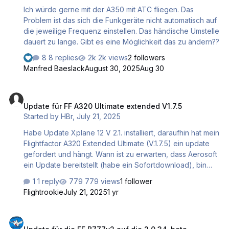
Ich würde gerne mit der A350 mit ATC fliegen. Das
Problem ist das sich die Funkgeräte nicht automatisch auf
die jeweilige Frequenz einstellen. Das händische Umstelle
dauert zu lange. Gibt es eine Möglichkeit das zu ändern??
8 replies
2k views
2 followers
Manfred Baeslack
August 30, 2025
Aug 30
Update für FF A320 Ultimate extended V1.7.5
Update für FF A320 Ultimate extended V1.7.5
Started by
HBr
,
July 21, 2025
Habe Update Xplane 12 V 2.1. installiert, daraufhin hat mein
Flightfactor A320 Extended Ultimate (V.1.7.5) ein update
gefordert und hängt. Wann ist zu erwarten, dass Aerosoft
ein Update bereitstellt (habe ein Sofortdownload), bin
anscheinend an den Aerosoft download gebunden. Oder
1 reply
779 views
1 follower
gibt es andere Möglichkeiten ? Hermann
Flightrookie
July 21, 2025
1 yr
Update für die FF B777v2 auf die 2.0.34-beta