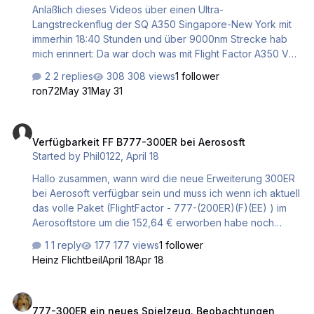
Anläßlich dieses Videos über einen Ultra-
Langstreckenflug der SQ A350 Singapore-New York mit
immerhin 18:40 Stunden und über 9000nm Strecke hab
mich erinnert: Da war doch was mit Flight Factor A350 V2.
War der nicht als Release in 2026 angekündigt? Nun, wir
2 replies
308 views
1 follower
haben Mitte des Jahres. Weit und breit keine Nachricht.
ron72
May 31
May 31
Den "alten" A350 habe ich schon länger gelöscht. Da
stören mich zig Sachen. Wie auch immer, überraschender
Verfügbarkeit FF B777-300ER bei Aerososft
Weise kann die 777-300ER auf diese Strecke sogar
Verfügbarkeit FF B777-300ER bei Aerososft
mithalten! Zwar mit leichten Eingriffen (Contingency Fuel
Started by
Phil0122
,
April 18
und Reduktion der Passagiere) aber es geht
Hallo zusammen, wann wird die neue Erweiterung 300ER
bei Aerosoft verfügbar sein und muss ich wenn ich aktuell
das volle Paket (FlightFactor - 777-(200ER)(F)(EE) ) im
Aerosoftstore um die 152,64 € erworben habe noch
einen Upgrade Preis zahlen oder ist die 300 dann schon
1 reply
177 views
1 follower
dabei gewesen? Beste Grüße Philipp
Heinz Flichtbeil
April 18
Apr 18
777-300ER ein neues Spielzeug. Beobachtungen, Unklarheiten, Fr
777-300ER ein neues Spielzeug. Beobachtungen,