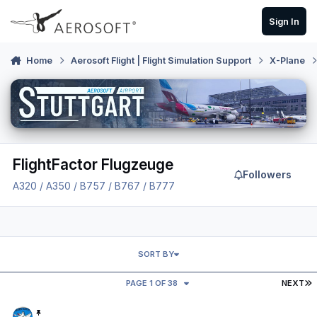
Skip to content
Sign In
Home
Aerosoft Flight | Flight Simulation Support
X-Plane
FlightFactor Flugzeuge
Followers
A320 / A350 / B757 / B767 / B777
SORT BY
L
PAGE 1 OF 38
NEXT
Neue Hotfix für die FF B757 (V2.6.24) unf FF B767 (V1.6.24)