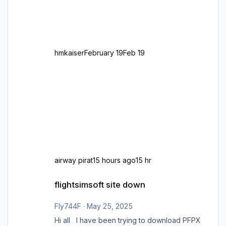
Standard in Europa Linksverkehr gehört aber
zu GB und z.B. Malta Z
hmkaiser
February 19
Feb 19
airway pirat
15 hours ago
15 hr
flightsimsoft site down
flightsimsoft site down
Fly744F
·
May 25, 2025
Hi all I have been trying to download PFPX