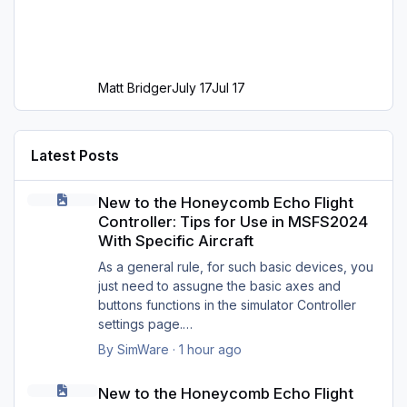
Matt Bridger
July 17
Jul 17
Latest Posts
New to the Honeycomb Echo Flight Controller: Tips for Use in MS
New to the Honeycomb Echo Flight
Controller: Tips for Use in MSFS2024
With Specific Aircraft
As a general rule, for such basic devices, you
just need to assugne the basic axes and
buttons functions in the simulator Controller
settings page.
Basic directional controls, brakes and flaps.
By
SimWare
·
1 hour ago
New to the Honeycomb Echo Flight Controller: Tips for Use in MS
New to the Honeycomb Echo Flight