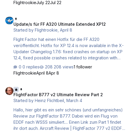
Flightrookie
July 22
Jul 22
fixes! Be sure to update to enjoy all the improvements
Changelog 2.4.0: added interactive procedures feature,
Update/s für FF A320 Ultimate Extended XP12
added option for aural alerts pilots when approaching or
Update/s für FF A320 Ultimate Extended XP12
deviating from a preset altitude, added single
Started by
Flightrookie
,
April 8
wheelbrakes level support, added text selection
behavior to all entry fields in EFB/EFIS GUI after click on
Flight Factor hat einen Hotfix für die FF A320
them, reworked the service page log…
veröffentlicht. Hotfix for XP 12.4 is now available in the X-
Updater Changelog 1.7.6: fixed crashes on startup on XP
12.4, fixed possible crashes related to integration with
TGDS plugin Übersetzung: Hotfix für XP 12.4 ist jetzt im X-
0 replies
208 views
1 follower
Updater verfügbar. Änderungsprotokoll 1.7.6: Abstürze
Flightrookie
April 8
Apr 8
beim Start unter XP 12.4 behoben, mögliche Abstürze im
Zusammenhang mit der Integration des TGDS-Plugins
FlightFactor B777 v2 Ultimate Review Part 2
behoben
FlightFactor B777 v2 Ultimate Review Part 2
Started by
Heinz Flichtbeil
,
March 4
Hallo, hier gibt es ein sehr schönes (und umfangreiches)
Review zur FlightFactor B777. Dabei wird ein Flug von
EDDF nach WSSS simuliert.... Einen Link zum Part 1 findet
ihr dort auch. Aircraft Review | FlightFactor 777 v2 EDDF-