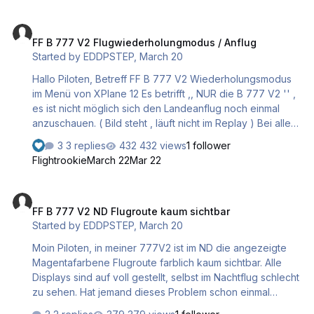
FF B 777 V2 Flugwiederholungmodus / Anflug
FF B 777 V2 Flugwiederholungmodus / Anflug
Started by
EDDPSTEP
,
March 20
Hallo Piloten, Betreff FF B 777 V2 Wiederholungsmodus
im Menü von XPlane 12 Es betrifft ,, NUR die B 777 V2 '' ,
es ist nicht möglich sich den Landeanflug noch einmal
anzuschauen. ( Bild steht , läuft nicht im Replay ) Bei allen
anderen ,, anderen Flugzeugen'' funktioniert der
3 replies
432 views
1 follower
Wiederholungsmodus . Vielen Dank für Eure Antworten,
Flightrookie
March 22
Mar 22
Step
FF B 777 V2 ND Flugroute kaum sichtbar
FF B 777 V2 ND Flugroute kaum sichtbar
Started by
EDDPSTEP
,
March 20
Moin Piloten, in meiner 777V2 ist im ND die angezeigte
Magentafarbene Flugroute farblich kaum sichtbar. Alle
Displays sind auf voll gestellt, selbst im Nachtflug schlecht
zu sehen. Hat jemand dieses Problem schon einmal
gehabt , oder liegt es an einen neuen Update . Vielen