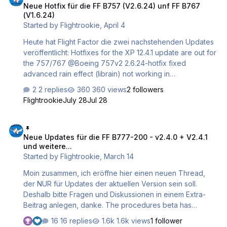
Neue Hotfix für die FF B757 (V2.6.24) unf FF B767
(V1.6.24)
Started by
Flightrookie
,
April 4
Heute hat Flight Factor die zwei nachstehenden Updates
veröffentlicht: Hotfixes for the XP 12.4.1 update are out for
the 757/767 @Boeing 757v2 2.6.24-hotfix fixed
advanced rain effect (librain) not working in
XP11/OpenGL, fixed remote CDU in XP 12.4.1, fixed hdg
2 replies
360 views
2 followers
target line disappears after a time, @Boeing 767 1.6.24-
Flightrookie
July 28
Jul 28
hotfix fixed advanced rain effect (librain) not working in
XP11/OpenGL, fixed remote CDU in XP 12.4.1, fixed hdg
Neue Updates für die FF B777-200 - v2.4.0 + V2.4.1 und weitere...
target line disappears after a time Und die Übersetzung:
Neue Updates für die FF B777-200 - v2.4.0 + V2.4.1
Hotfixes für das XP-Update 12.4.1 sind für die Boeing
und weitere...
757/767 verfügbar. @Boeing 757v2 2.6.24-Hotfix:
Started by
Flightrookie
,
March 14
Behebung des Problems mit dem erweiterten
Regeneffekt (librain) unter XP 11/OpenG…
Moin zusammen, ich eröffne hier einen neuen Thread,
der NUR für Updates der aktuellen Version sein soll.
Deshalb bitte Fragen und Diskussionen in einem Extra-
Beitrag anlegen, danke. The procedures beta has
concluded and is now fully integrated into the release
16 replies
1.6k views
1 follower
version. This major release also includes numerous bug