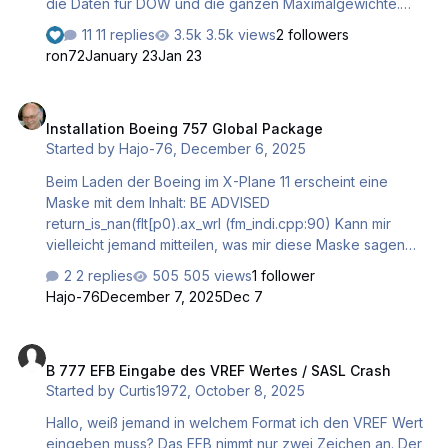
die Daten für DOW und die ganzen Maximalgewichte.
Kann jemand helfen?
11 replies
3.5k views
2 followers
ron72
January 23
Jan 23
Installation Boeing 757 Global Package
Installation Boeing 757 Global Package
Started by
Hajo-76
,
December 6, 2025
Beim Laden der Boeing im X-Plane 11 erscheint eine
Maske mit dem Inhalt: BE ADVISED
return_is_nan(flt[p0).ax_wrl (fm_indi.cpp:90) Kann mir
vielleicht jemand mitteilen, was mir diese Maske sagen
will? Danke im voraus! Hajo-76
2 replies
505 views
1 follower
Hajo-76
December 7, 2025
Dec 7
B 777 EFB Eingabe des VREF Wertes / SASL Crash
B 777 EFB Eingabe des VREF Wertes / SASL Crash
Started by
Curtis1972
,
October 8, 2025
Hallo, weiß jemand in welchem Format ich den VREF Wert
eingeben muss? Das EFB nimmt nur zwei Zeichen an. Der