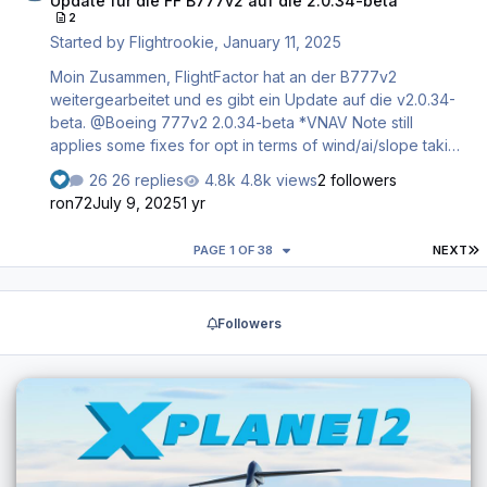
Update für die FF B777v2 auf die 2.0.34-beta
2
Started by
Flightrookie
,
January 11, 2025
Moin Zusammen, FlightFactor hat an der B777v2
weitergearbeitet und es gibt ein Update auf die v2.0.34-
beta. @Boeing 777v2 2.0.34-beta *VNAV Note still
applies some fixes for opt in terms of wind/ai/slope taking
into account made it possible to use EFB with no voice
26 replies
4.8k views
2 followers
option fixed numerous brake issues fixed BrakeAccum
ron72
July 9, 2025
1 yr
pressure fixed display of Dot on RadioPanel fixed duct
pressure during engine start trapping in the system fixed
L
PAGE 1 OF 38
NEXT
fuel center low message fixed the APU not being able to
provide hot air fixed APU fire handle locking mechanism
fixed hyd leak cutoff on engine fuel cut-off fixed a funny
Followers
bug with FO only reading the…