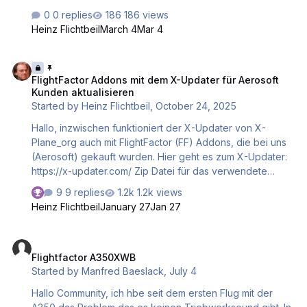
WSSS – X-Plained, the Source for All Your X-Plane
0 replies
186 views
Articles Viel Spaß beim lesen und vielleicht nachfliegen...
Heinz Flichtbeil
March 4
Mar 4
Gruß Heinz
FlightFactor Addons mit dem X-Updater für Aerosoft Kunden aktuali
FlightFactor Addons mit dem X-Updater für Aerosoft
Kunden aktualisieren
Started by
Heinz Flichtbeil
,
October 24, 2025
Hallo, inzwischen funktioniert der X-Updater von X-
Plane_org auch mit FlightFactor (FF) Addons, die bei uns
(Aerosoft) gekauft wurden. Hier geht es zum X-Updater:
https://x-updater.com/ Zip Datei für das verwendete
Betriebssystem herunterladen und entpacken. Dann den
9 replies
1.2k views
X-Updater ausführen. Beim ersten Mal muss das
Heinz Flichtbeil
January 27
Jan 27
Verzeichnis des installierten X-Plane Simulators
angegeben werden. Dann kann man seine FF Addons
Flightfactor A350XWB
hinzufügen (+) und dann auch aktualisieren. Dazu wird
Flightfactor A350XWB
nach der verwendeten eMail und dem Key des
Started by
Manfred Baeslack
,
July 4
betreffenden Addons gefragt. Den Key findet ihr wie
immer in eurem Aerosoft Shop Konto (wenn hier gekauft).
Hallo Community, ich hbe seit dem ersten Flug mit der
Sollte es doch noch Probleme mit dem X-Updater geben