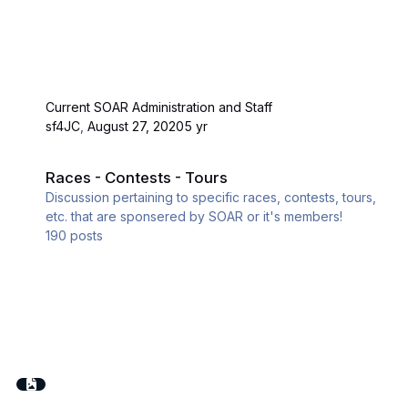
Current SOAR Administration and Staff
sf4JC
,
August 27, 2020
5 yr
Races - Contests - Tours
Races - Contests - Tours
Discussion pertaining to specific races, contests, tours,
etc. that are sponsered by SOAR or it's members!
190
posts