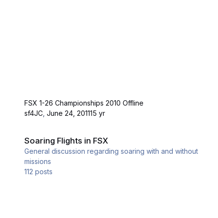
FSX 1-26 Championships 2010 Offline
sf4JC
,
June 24, 2011
15 yr
Soaring Flights in FSX
Soaring Flights in FSX
General discussion regarding soaring with and without
missions
112
posts