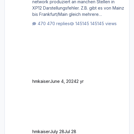
network produziert an manchen Stellen in
XP12 Darstellungsfehler. Z.B. gibt es von Mainz
bis Frankfurt/Main gleich mehrere
Rhein-/Main-Brücken zu sehen, die zum Teil
470 replies
145145 views
zugemauert sind. Niederräder Brücke
Frankfurt/Main Außerdem fallen an manchen
Stellen mit Fahrbahn-Höhenwechseln
zwischen OSM-Layern, Fehler in den
Ankopplungen der Fahrbahnsegmente auf.
Und dann gibt es für mich allgemeine
Schwächen mit der Straßenbeleuchtung. Diese
Feh
hmkaiser
June 4, 2024
2 yr
hmkaiser
July 28
Jul 28