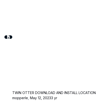
TWIN OTTER DOWNLOAD AND INSTALL LOCATION
mopperle
,
May 12, 2023
3 yr
General Chit Chat