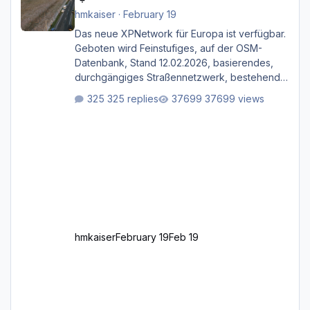
hmkaiser
·
February 19
Das neue XPNetwork für Europa ist verfügbar.
Geboten wird Feinstufiges, auf der OSM-
Datenbank, Stand 12.02.2026, basierendes,
durchgängiges Straßen­netzwerk, bestehend
aus Autobahnen, Autostraßen, primären,
325 replies
37699 views
sekundären, tertiären und sonstigen Straßen,
dazu graphisch neu gestaltete Straßentypen
für z.B. Wohngegenden. Realistischer Links-,
oder Rechtsverkehr auf Ebene einer 1° x 1°
großen Kachel. Rechtsverkehr ist eigentlich
Standard in Europa Linksverkehr gehört aber
zu GB und z.B. Malta Z
hmkaiser
February 19
Feb 19