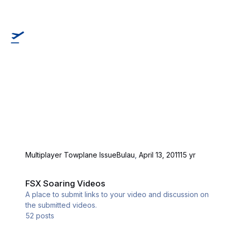
Multiplayer Towplane Issue
Bulau
,
April 13, 2011
15 yr
FSX Soaring Videos
FSX Soaring Videos
A place to submit links to your video and discussion on
the submitted videos.
52
posts