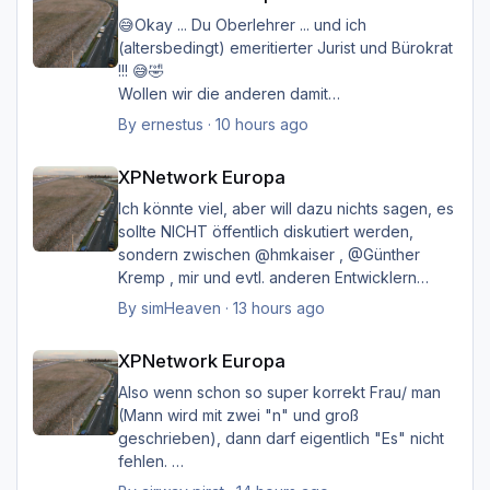
😅Okay ... Du Oberlehrer ... und ich
(altersbedingt) emeritierter Jurist und Bürokrat
!!! 😅🤣
Wollen wir die anderen damit
belasten/belästigen?
By
ernestus
·
10 hours ago
XPNetwork Europa
Happy Landings
XPNetwork Europa
Ernst
Ich könnte viel, aber will dazu nichts sagen, es
sollte NICHT öffentlich diskutiert werden,
sondern zwischen @hmkaiser , @Günther
Kremp , mir und evtl. anderen Entwicklern
intern geklärt werden, und ich hoffe immer
By
simHeaven
·
13 hours ago
noch auf eine einvernehmliche Lösung im
XPNetwork Europa
Sinne aller.
XPNetwork Europa
Also wenn schon so super korrekt Frau/ man
(Mann wird mit zwei "n" und groß
geschrieben), dann darf eigentlich "Es" nicht
fehlen.
Ich möchte nicht Oberlehrerhaft rüberkommen,