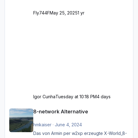
Fly744F
May 25, 2025
1 yr
Igor Cunha
Tuesday at 10:18 PM
4 days
8-network Alternative
8-network Alternative
hmkaiser
·
June 4, 2024
Das von Armin per w2xp erzeugte X-World_8-