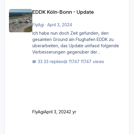
EDDK Köln-Bonn - Update
EDDK Köln-Bonn - Update
FlyAgi
·
April 3, 2024
Ich habe nun doch Zeit gefunden, den
gesamten Ground am Flughafen EDDK zu
überarbeiten, das Update umfasst folgende
Verbesserungen gegenüber der
ursprünglichen XP12-Version: Aktualisierte
33 replies
11747 views
Bodenmarkierungen (der Flughafen sollte
dahingehend nun dem aktuellen Stand der
Realität entsprechen) Aktualisierte Ramp Starts
(passend zu den Markierungen) Angepasste
SAM-Marshaller und VDGS für alle
Parkpositionen (ab Ramp-Größe C, also fast
alles außer der GA-Ramps) Kompl
FlyAgi
April 3, 2024
2 yr