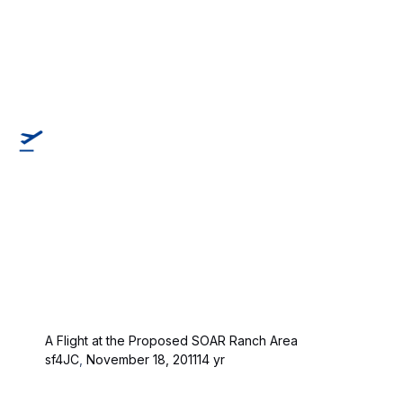
A Flight at the Proposed SOAR Ranch Area
sf4JC
,
November 18, 2011
14 yr
CumulusX!