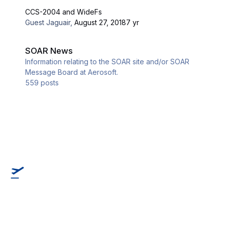
CCS-2004 and WideFs
Guest Jaguair
,
August 27, 2018
7 yr
SOAR News
SOAR News
Information relating to the SOAR site and/or SOAR
Message Board at Aerosoft.
559
posts