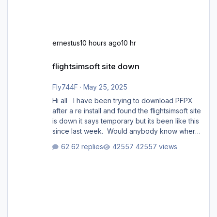
ernestus
10 hours ago
10 hr
flightsimsoft site down
flightsimsoft site down
Fly744F
·
May 25, 2025
Hi all I have been trying to download PFPX
after a re install and found the flightsimsoft site
is down it says temporary but its been like this
since last week. Would anybody know where
i can download this from as i cant find any
62 replies
42557 views
support email for them either. thank you
George