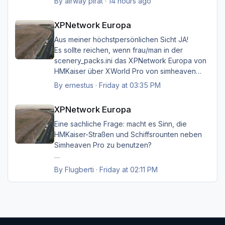
By
airway pirat
·
14 hours ago
aber das musste ich unbedingt loswerden!!
XPNetwork Europa
XPNetwork Europa
Gruß Hermann
Aus meiner höchstpersönlichen Sicht JA!
Es sollte reichen, wenn frau/man in der
scenery_packs.ini das XPNetwork Europa von
HMKaiser über XWorld Pro von simheaven
angeordnet hat. Es ist aufgrund der im
By
ernestus
·
Friday at 03:35 PM
XPNetwork gesetzten Exclusions nicht einmal
XPNetwork Europa
notwendig, die Simheaven-Layer 11, 12 & 13 -
XPNetwork Europa
Aerials, ships, roads - nicht zu
installieren/aktivieren.
Eine sachliche Frage: macht es Sinn, die
Frau/man hat dann überall (in Europa) wo
HMKaiser-Straßen und Schiffsrounten neben
XPNetwork Europa aktiv ist die Roads,
Simheaven Pro zu benutzen?
Schiffsrouten und Aerials von XPNetwork
anstelle jener von Simheaven.
Wenn ja, wie? Einfach die Simheaven-Layer
By
Flugberti
·
Friday at 02:11 PM
"12-net2-ships" und "13-net3-roads"
Happy Landings
deaktivieren / entfernen und stattdessen die
Ernst
"HMK__*"-Ordner benutzen?
Das macht aber dann nur für Deutschland