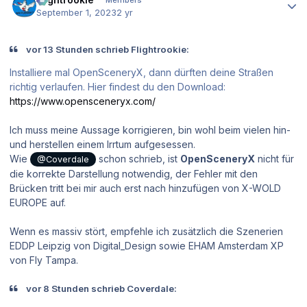
Members
September 1, 2023
2 yr
vor 13 Stunden schrieb Flightrookie:
Installiere mal OpenSceneryX, dann dürften deine Straßen
richtig verlaufen. Hier findest du den Download:
https://www.opensceneryx.com/
Ich muss meine Aussage korrigieren, bin wohl beim vielen hin-
und herstellen einem Irrtum aufgesessen.
Wie
schon schrieb, ist
OpenSceneryX
nicht für
@Coverdale
die korrekte Darstellung notwendig, der Fehler mit den
Brücken tritt bei mir auch erst nach hinzufügen von X-WOLD
EUROPE auf.
Wenn es massiv stört, empfehle ich zusätzlich die Szenerien
EDDP Leipzig von Digital_Design sowie EHAM Amsterdam XP
von Fly Tampa.
vor 8 Stunden schrieb Coverdale: