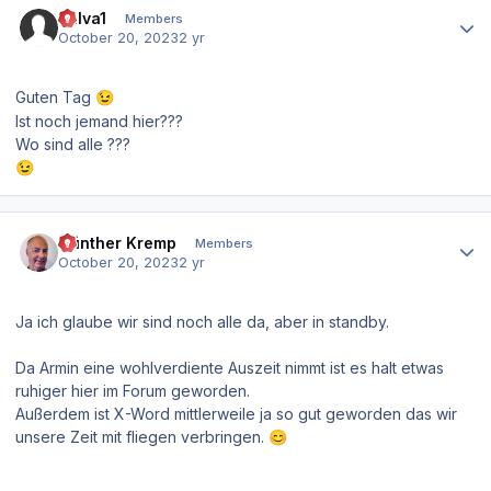
bulva1
Members
October 20, 2023
2 yr
Guten Tag
😉
Ist noch jemand hier???
Wo sind alle ???
😉
Author stats
Günther Kremp
Members
October 20, 2023
2 yr
Ja ich glaube wir sind noch alle da, aber in standby.
Da Armin eine wohlverdiente Auszeit nimmt ist es halt etwas
ruhiger hier im Forum geworden.
Außerdem ist X-Word mittlerweile ja so gut geworden das wir
unsere Zeit mit fliegen verbringen.
😊