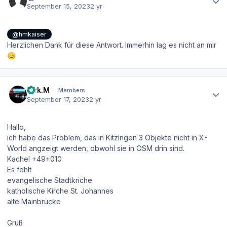
September 15, 2023
2 yr
@hmkaiser
Herzlichen Dank für diese Antwort. Immerhin lag es nicht an mir
😊
Author stats
Dirk.M
Members
September 17, 2023
2 yr
Hallo,
ich habe das Problem, das in Kitzingen 3 Objekte nicht in X-
World angzeigt werden, obwohl sie in OSM drin sind.
Kachel +49+010
Es fehlt
evangelische Stadtkriche
katholische Kirche St. Johannes
alte Mainbrücke
Gruß