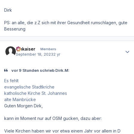
Dirk
PS: an alle, die z.Z sich mit ihrer Gesundheit rumschlagen, gute
Besserung
Author stats
hmkaiser
Members
September 18, 2023
2 yr
vor 9 Stunden schrieb Dirk.M:
Es fehlt
evangelische Stadtkriche
katholische Kirche St. Johannes
alte Mainbrücke
Guten Morgen Dirk,
kann im Moment nur auf OSM gucken, dazu aber:
Viele Kirchen haben wir vor etwa einem Jahr vor allem in D