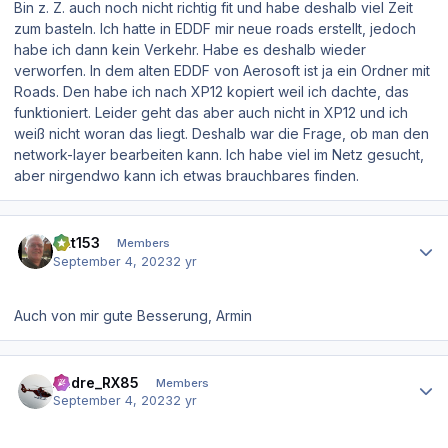
Bin z. Z. auch noch nicht richtig fit und habe deshalb viel Zeit
zum basteln. Ich hatte in EDDF mir neue roads erstellt, jedoch
habe ich dann kein Verkehr. Habe es deshalb wieder
verworfen. In dem alten EDDF von Aerosoft ist ja ein Ordner mit
Roads. Den habe ich nach XP12 kopiert weil ich dachte, das
funktioniert. Leider geht das aber auch nicht in XP12 und ich
weiß nicht woran das liegt. Deshalb war die Frage, ob man den
network-layer bearbeiten kann. Ich habe viel im Netz gesucht,
aber nirgendwo kann ich etwas brauchbares finden.
Author stats
Pitt153
Members
September 4, 2023
2 yr
Auch von mir gute Besserung, Armin
Author stats
Andre_RX85
Members
September 4, 2023
2 yr