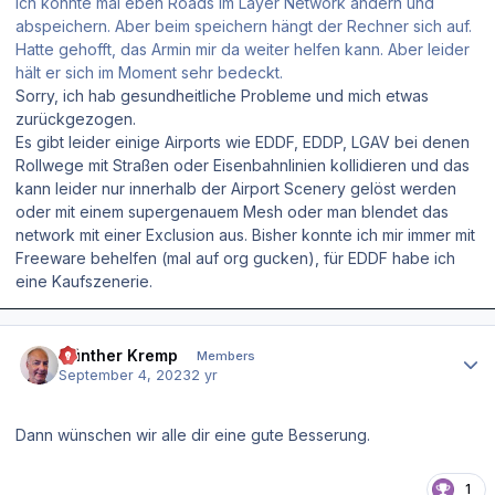
ich könnte mal eben Roads im Layer Network ändern und
abspeichern. Aber beim speichern hängt der Rechner sich auf.
Hatte gehofft, das Armin mir da weiter helfen kann. Aber leider
hält er sich im Moment sehr bedeckt.
Sorry, ich hab gesundheitliche Probleme und mich etwas
zurückgezogen.
Es gibt leider einige Airports wie EDDF, EDDP, LGAV bei denen
Rollwege mit Straßen oder Eisenbahnlinien kollidieren und das
kann leider nur innerhalb der Airport Scenery gelöst werden
oder mit einem supergenauem Mesh oder man blendet das
network mit einer Exclusion aus. Bisher konnte ich mir immer mit
Freeware behelfen (mal auf org gucken), für EDDF habe ich
eine Kaufszenerie.
Author stats
Günther Kremp
Members
September 4, 2023
2 yr
Dann wünschen wir alle dir eine gute Besserung.
1