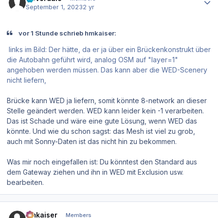
September 1, 2023
2 yr
vor 1 Stunde schrieb hmkaiser:
links im Bild: Der hätte, da er ja über ein Brückenkonstrukt über
die Autobahn geführt wird, analog OSM auf "layer=1"
angehoben werden müssen. Das kann aber die WED-Scenery
nicht liefern,
Brücke kann WED ja liefern, somit könnte 8-network an dieser
Stelle geändert werden. WED kann leider kein -1 verarbeiten.
Das ist Schade und wäre eine gute Lösung, wenn WED das
könnte. Und wie du schon sagst: das Mesh ist viel zu grob,
auch mit Sonny-Daten ist das nicht hin zu bekommen.
Was mir noch eingefallen ist: Du könntest den Standard aus
dem Gateway ziehen und ihn in WED mit Exclusion usw.
bearbeiten.
Author stats
hmkaiser
Members