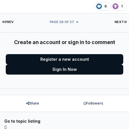
6
1
FIRST PAGE
L
PREV
PAGE 26 OF 27
NEXT
Create an account or sign in to comment
Register a new account
Sign In Now
Share
Followers
Go to topic listing