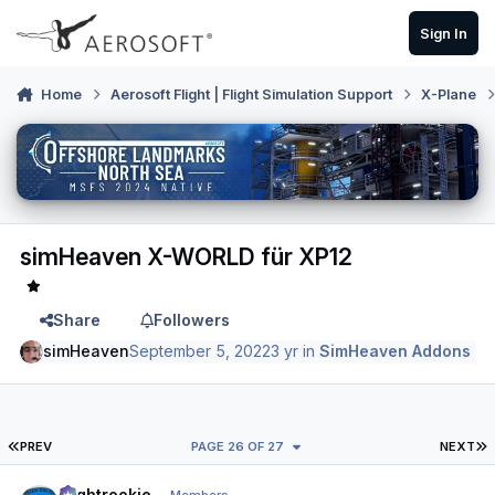
Skip to content
Sign In
Home
Aerosoft Flight | Flight Simulation Support
X-Plane
simHeaven X-WORLD für XP12
Share
Followers
simHeaven
September 5, 2022
3 yr
in
SimHeaven Addons
FIRST PAGE
L
PREV
PAGE 26 OF 27
NEXT
Author stats
Flightrookie