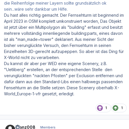
die Reihenfolge meiner Layern sollte grundsätzlich ok
sein...wäre sehr dankbar um Hilfe.
Du hast alles richtig gemacht. Der Fernsehturm ist beginnend im
April 2023 in OSM komplett umkonstruiert worden, Das Objekt
ist jetzt über ein Multipolygon als "building" erfasst und besitzt
mehrere vollständig innenliegende building:parts, eines davon
ist als "man_made=tower" deklariert. Aus meiner Sicht der
bisher verunglückte Versuch, den Fernsehturm in seinen
Einzelheiten 3D-gerecht aufzupeppen. So aber ist das Ding für
X-World nicht zu verarbeiten.
Du kannst dir aber per WED eine eigene Scenery, z.B.
"Uetliberg" erstellen, an der entsprechenden Stelle den
verunglückten "nackten Pfosten" per Exclusion entfernen und
dafür dann aus den Standard-Libs einen halbwegs passenden
Fensehturm an die Stelle setzen. Diese Scenery oberhalb X-
World_Europe-1-vfr gesetzt, erledigt.
1
1
Author stats
Franz008
Members