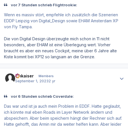
vor 7 Stunden schrieb Flightrookie:
Wenn es massiv stört, empfehle ich zusätzlich die Szenerien
EDDP Leipzig von Digital_Design sowie EHAM Amsterdam XP
von Fly Tampa.
Die von Digital Design überzeugte mich schon in 11 nicht
besonders, aber EHAM ist eine Überlegung wert. Vorher
braucht es aber ein neues Cockpit, meine über 6 Jahre alte
Kiste kommt bei XP12 so langsam an die Grenze.
Author stats
hmkaiser
Members
September 1, 2023
2 yr
vor 6 Stunden schrieb Coverdale:
Das war und ist ja auch mein Problem in EDDF. Hatte geglaubt,
ich könnte mal eben Roads im Layer Network ändern und
abspeichern. Aber beim speichern hängt der Rechner sich auf.
Hatte gehofft, das Armin mir da weiter helfen kann. Aber leider