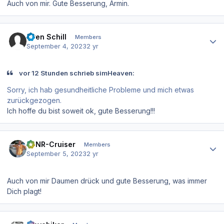
Auch von mir. Gute Besserung, Armin.
Author stats
Sven Schill
Members
September 4, 2023
2 yr
vor 12 Stunden schrieb simHeaven:
Sorry, ich hab gesundheitliche Probleme und mich etwas
zurückgezogen.
Ich hoffe du bist soweit ok, gute Besserung!!!
Author stats
EDNR-Cruiser
Members
September 5, 2023
2 yr
Auch von mir Daumen drück und gute Besserung, was immer
Dich plagt!
Author stats