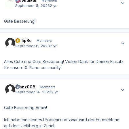
stevebiker
Members
September 5, 2023
2 yr
Gute Besserung!
Author stats
PhilipBo
Members
September 8, 2023
2 yr
Alles Gute und Gute Besserung! Vielen Dank für Deinen Einsatz
für unsere X Plane community!
Author stats
Franz008
Members
September 14, 2023
2 yr
Gute Besserung Armin!
Ich habe ein kleines Problem und zwar wird der Fernsehturm
auf dem Uetliberg in Zürich