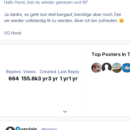
Hallo Horst, bist du wieder genesen und fit?
Ja danke, es geht nun steil bergauf, benötige aber noch Zeit
um wieder vollständig fit zu werden. Aber ich bin zufrieden.
😊
VG Horst
Top Posters In 
Replies
Views
Created
Last Reply
664
155.8k
3 yr
3 yr
1 yr
1 yr
Expand topic overview
Author stats
Coverdale
Members