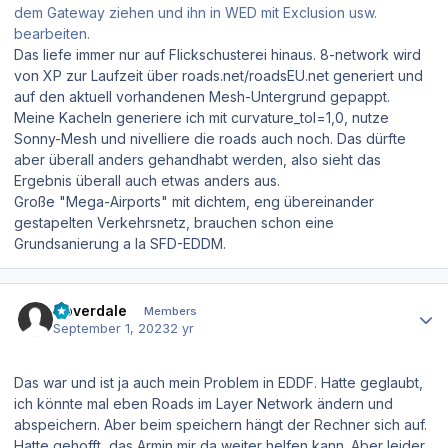
dem Gateway ziehen und ihn in WED mit Exclusion usw.
bearbeiten.
Das liefe immer nur auf Flickschusterei hinaus. 8-network wird
von XP zur Laufzeit über roads.net/roadsEU.net generiert und
auf den aktuell vorhandenen Mesh-Untergrund gepappt.
Meine Kacheln generiere ich mit curvature_tol=1,0, nutze
Sonny-Mesh und nivelliere die roads auch noch. Das dürfte
aber überall anders gehandhabt werden, also sieht das
Ergebnis überall auch etwas anders aus.
Große "Mega-Airports" mit dichtem, eng übereinander
gestapelten Verkehrsnetz, brauchen schon eine
Grundsanierung a la SFD-EDDM.
Author stats
Coverdale
Members
September 1, 2023
2 yr
Das war und ist ja auch mein Problem in EDDF. Hatte geglaubt,
ich könnte mal eben Roads im Layer Network ändern und
abspeichern. Aber beim speichern hängt der Rechner sich auf.
Hatte gehofft, das Armin mir da weiter helfen kann. Aber leider