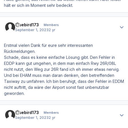
hält er sich im Moment sehr bedeckt.
Author stats
bluebird173
Members
September 1, 2023
2 yr
Erstmal vielen Dank für eure sehr interessanten
Rückmeldungen.
Schade, dass es keine einfache Lösung gibt. Den Fehler in
EDDP kann gut umgehen, in dem man einfach Rwy 26R/08L
nicht nutzt, den Weg zur 26R fand ich eh immer etwas nervig.
Und bei EHAM muss man daran denken, den betreffenden
Taxiway zu umfahren. Ich bin beruhigt, dass der Fehler in EDDM
nicht auftritt, da wäre der Airport sonst fast unbenutzbar
geworden.
Author stats
bluebird173
Members
September 1, 2023
2 yr