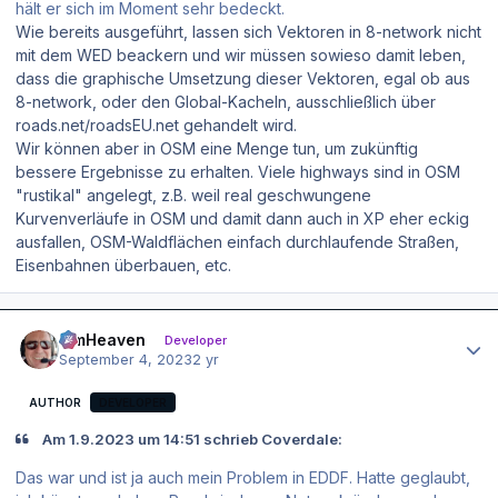
hält er sich im Moment sehr bedeckt.
Wie bereits ausgeführt, lassen sich Vektoren in 8-network nicht
mit dem WED beackern und wir müssen sowieso damit leben,
dass die graphische Umsetzung dieser Vektoren, egal ob aus
8-network, oder den Global-Kacheln, ausschließlich über
roads.net/roadsEU.net gehandelt wird.
Wir können aber in OSM eine Menge tun, um zukünftig
bessere Ergebnisse zu erhalten. Viele highways sind in OSM
"rustikal" angelegt, z.B. weil real geschwungene
Kurvenverläufe in OSM und damit dann auch in XP eher eckig
ausfallen, OSM-Waldflächen einfach durchlaufende Straßen,
Eisenbahnen überbauen, etc.
Author stats
simHeaven
Developer
September 4, 2023
2 yr
AUTHOR
DEVELOPER
Am 1.9.2023 um 14:51 schrieb Coverdale:
Das war und ist ja auch mein Problem in EDDF. Hatte geglaubt,