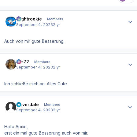
Author stats
Flightrookie
Members
September 4, 2023
2 yr
Auch von mir gute Besserung.
Author stats
ron72
Members
September 4, 2023
2 yr
Ich schließe mich an. Alles Gute.
Author stats
Coverdale
Members
September 4, 2023
2 yr
Hallo Armin,
erst ein mal gute Besserung auch von mir.