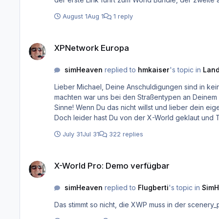
August 1
Aug 1
1 reply
XPNetwork Europa
XPNetwork Europa
simHeaven
replied to
hmkaiser
's topic in
Land
Lieber Michael, Deine Anschuldigungen sind in kei
machten war uns bei den Straßentypen an Deinem n
Sinne! Wenn Du das nicht willst und lieber dein e
Doch leider hast Du von der X-World geklaut und T
sah, obwohl Du mit dem Herunterladen das Agreement akzeptiertest und damit dagege
July 31
Jul 31
322 replies
hast meine Telefonnummer falls noch was zu besprechen ist. Wie kommst Du denn auf sowas? Dir nimmt keiner was weg! Die Leute sind von Deiner
und werden es auch bleiben! 
X-World Pro: Demo verfügbar
X-World Pro: Demo verfügbar
simHeaven
replied to
Flugberti
's topic in
SimH
Das stimmt so nicht, die XWP muss in der scenery_