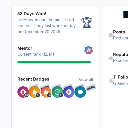
53 Days Won!
53 Days Won!
🏆
simHeaven had the most liked
content!
They last won the day
Find content
on December 20 2025
Posts
Find co
View all
Mentor
Current rank (12/14)
Reputa
Excelle
See all follo
View all
11 Foll
Recent Badges
View all
(2 Anon
RARE
RARE
RARE
RARE
RARE
RARE