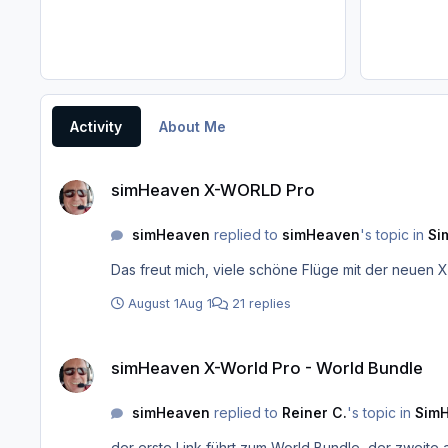
Activity
About Me
simHeaven X-WORLD Pro
simHeaven X-WORLD Pro
simHeaven
replied to
simHeaven
's topic in
Si
Das freut mich, viele schöne Flüge mit der neuen
August 1
Aug 1
21 replies
simHeaven X-World Pro - World Bundle
simHeaven X-World Pro - World Bundle
simHeaven
replied to
Reiner C.
's topic in
Sim
der erste Link führt zum World Bundle, der zweite a