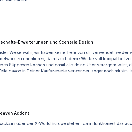
schafts-Erweiterungen und Scenerie Design
nster Weise wahr, wir haben keine Teile von dir verwendet, weder 
etwork zu orientieren, damit auch deine Werke voll kompatibel zu
igenes Süppchen kochen und damit alle deine User verärgern willst, 
eile davon in Deiner Kaufszenerie verwendet, sogar noch mit simHea
n verstoßen hast... Ich werde das nicht weiter öffentlich kommentieren oder antworten, du
 Arbeit begeistert und sollen
Noch einen schönen Abend, Armin (simHeaven und Team)
eaven Addons
packs.ini über der X-World Europe stehen, dann funktioniert das auc