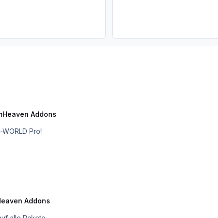
mHeaven Addons
 X-WORLD Pro!
Heaven Addons
uf alle Pakete.