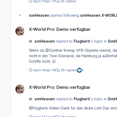
April 17
Apr 17
26 replies
simHeaven
started following
simHeaven X-WORL
X-World Pro: Demo verfügbar
X-World Pro: Demo verfügbar
simHeaven
replied to
Flugberti
's topic in
SimH
Wenn du @Günther Kremp VFR-Objekte meinst, dann ja
nicht in der Test-Szenerie, da Hamburg ja außerhalb
Schiffe nicht. 😉
April 14
Apr 14
26 replies
1
X-World Pro: Demo verfügbar
X-World Pro: Demo verfügbar
simHeaven
replied to
Flugberti
's topic in
SimH
@Flugberti Vielen Dank für das dicke Lob! Das sind
April 14
Apr 14
26 replies