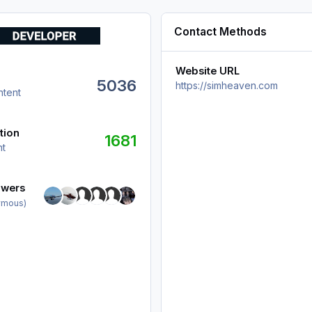
Contact Methods
Website URL
5036
https://simheaven.com
ntent
tion
1681
nt
wers
owers
ymous)