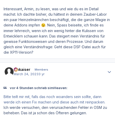
Interessant, Armin, zu lesen, was und wie du es im Detail
machst. Ich dachte bisher, du hättest in deinem Zauber-Labor
ein paar Heinzelmännchen beschäftigt, die die ganze Magie in
deine Addons impfen
. Nein, Spass beiseite, ich finde es
😉
immer lehrreich, wenn ich ein wenig hinter die Kulissen von
Entwicklern schauen kann. Das steigert mein Verständnis für
gewisse Funktionsweisen und deren Prozesse. Und darum
gleich eine Verständnisfrage: Geht diese DSF-Datei auch für
die XP11-Version?
Author stats
hmkaiser
Members
March 24, 2023
3 yr
vor 4 Stunden schrieb simHeaven:
Bitte teilt mir mit, falls das noch woanders sein sollte, dann
werde ich einen Fix machen und diese auch mit reinpacken.
Ich werde versuchen, den verursachenden Fehler in OSM zu
beheben. Das ist ja schon des Öfteren gelungen.