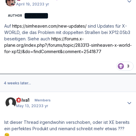
April 19, 2023
3 yr
AUTHOR
DEVELOPER
Auf
https://simheaven.com/new-updates/
sind Updates für X-
WORLD, die das Problem mit doppelten Straßen bei XP12.05b3
beseitigen. Siehe auch
https://forums.x-
plane.org/index.php?/forums/topic/283313-simheaven-x-world-
for-xp12/&do=findComment&comment=2541877
3
4 weeks later...
Author stats
bulva1
Members
May 13, 2023
3 yr
Ist dieser Thread irgendwohin verschoben, oder ist XE bereits
ein perfektes Produkt und niemand schreibt mehr etwas ???
😉