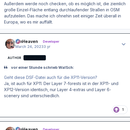
Außerdem werde noch checken, ob es möglich ist, die ziemlich
große Einzel-Fläche entlang durchlaufender Straßen in OSM
aufzuteilen. Das mache ich ohnehin seit einiger Zeit überall in
Europa, wo es mir auffällt.
Author stats
simHeaven
Developer
March 24, 2023
3 yr
AUTHOR
DEVELOPER
vor einer Stunde schrieb WalSch:
Geht diese DSF-Datei auch für die XP11-Version?
Ja, ist auch für XP11. Der Layer 7-forests ist in der XP11- und
XP12-Version identisch, nur Layer 4-extras und Layer 6-
scenery sind unterschiedlich.
1
Author stats
simHeaven
Developer