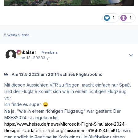
1
1
5 weeks later...
Author stats
hmkaiser
Members
June 13, 2023
3 yr
Am 13.5.2023 um 23:14 schrieb Flightrookie:
Mit diesen Aussichten VFR zu fliegen, macht einfach nur Spaß,
und der Fluglaie kommt sich wie in einem richtigen Flugzeug
vor.
Ich finde es super.
😀
Na ja, "wie in einem richtigen Flugzeug" war gestern: Der
MSFS2024 ist angekündigt
https://www.heise.de/news/Microsoft-Flight-Simulator-2024-
Riesiges-Update-mit-Rettungsmissionen-9184023.html
! Da wird
man endlich in Realtime im Korb eines Heißluftballons sitzen