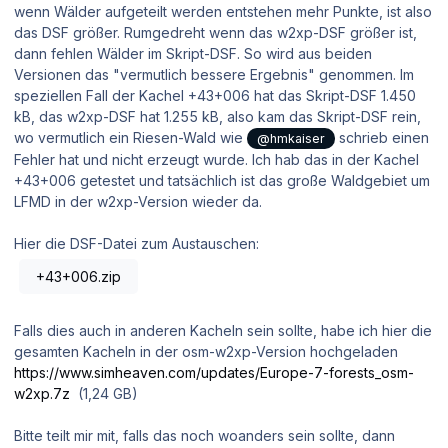
wenn Wälder aufgeteilt werden entstehen mehr Punkte, ist also
das DSF größer. Rumgedreht wenn das w2xp-DSF größer ist,
dann fehlen Wälder im Skript-DSF. So wird aus beiden
Versionen das "vermutlich bessere Ergebnis" genommen. Im
speziellen Fall der Kachel +43+006 hat das Skript-DSF 1.450
kB, das w2xp-DSF hat 1.255 kB, also kam das Skript-DSF rein,
wo vermutlich ein Riesen-Wald wie
schrieb einen
@hmkaiser
Fehler hat und nicht erzeugt wurde. Ich hab das in der Kachel
+43+006 getestet und tatsächlich ist das große Waldgebiet um
LFMD in der w2xp-Version wieder da.
Hier die DSF-Datei zum Austauschen:
+43+006.zip
Falls dies auch in anderen Kacheln sein sollte, habe ich hier die
gesamten Kacheln in der osm-w2xp-Version hochgeladen
https://www.simheaven.com/updates/Europe-7-forests_osm-
w2xp.7z
(1,24 GB)
Bitte teilt mir mit, falls das noch woanders sein sollte, dann