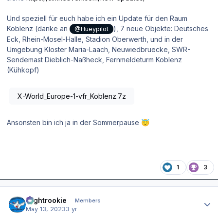
Und speziell für euch habe ich ein Update für den Raum
Koblenz (danke an
), 7 neue Objekte: Deutsches
@Hueypilot
Eck, Rhein-Mosel-Halle, Stadion Oberwerth, und in der
Umgebung Kloster Maria-Laach, Neuwiedbruecke, SWR-
Sendemast Dieblich-Naßheck, Fernmeldeturm Koblenz
(Kühkopf)
X-World_Europe-1-vfr_Koblenz.7z
Ansonsten bin ich ja in der Sommerpause
😇
1
3
Author stats
Flightrookie
Members
May 13, 2023
3 yr