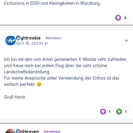
Exclusions in EDDI und Kleinigkeiten in Würzburg.
4
Author stats
Flightrookie
Members
April 18, 2023
3 yr
Ich bin mit den von Armin generierten X-Worlds sehr zufrieden
und freue mich bei jedem Flug über die sehr schöne
Landschaftsdarstellung.
Für meine Ansprüche unter Verwendung der Orthos ist das
einfach perfekt.
😊
Gruß Horst
1
1
Author stats
simHeaven
Developer