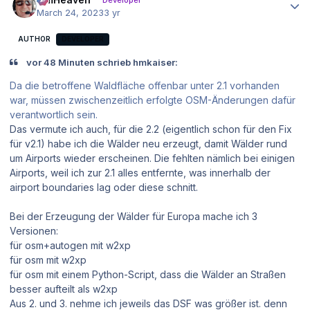
Developer
March 24, 2023
3 yr
AUTHOR
DEVELOPER
vor 48 Minuten schrieb hmkaiser:
Da die betroffene Waldfläche offenbar unter 2.1 vorhanden
war, müssen zwischenzeitlich erfolgte OSM-Änderungen dafür
verantwortlich sein.
Das vermute ich auch, für die 2.2 (eigentlich schon für den Fix
für v2.1) habe ich die Wälder neu erzeugt, damit Wälder rund
um Airports wieder erscheinen. Die fehlten nämlich bei einigen
Airports, weil ich zur 2.1 alles entfernte, was innerhalb der
airport boundaries lag oder diese schnitt.
Bei der Erzeugung der Wälder für Europa mache ich 3
Versionen:
für osm+autogen mit w2xp
für osm mit w2xp
für osm mit einem Python-Script, dass die Wälder an Straßen
besser aufteilt als w2xp
Aus 2. und 3. nehme ich jeweils das DSF was größer ist. denn