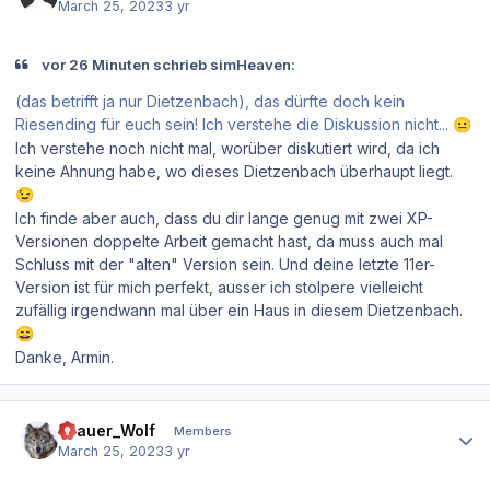
March 25, 2023
3 yr
vor 26 Minuten schrieb simHeaven:
(das betrifft ja nur Dietzenbach), das dürfte doch kein
Riesending für euch sein! Ich verstehe die Diskussion nicht...
😐
Ich verstehe noch nicht mal, worüber diskutiert wird, da ich
keine Ahnung habe, wo dieses Dietzenbach überhaupt liegt.
😉
Ich finde aber auch, dass du dir lange genug mit zwei XP-
Versionen doppelte Arbeit gemacht hast, da muss auch mal
Schluss mit der "alten" Version sein. Und deine letzte 11er-
Version ist für mich perfekt, ausser ich stolpere vielleicht
zufällig irgendwann mal über ein Haus in diesem Dietzenbach.
😄
Danke, Armin.
Author stats
Grauer_Wolf
Members
March 25, 2023
3 yr