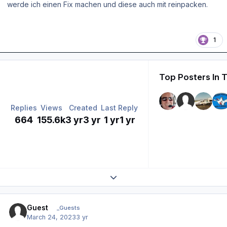
werde ich einen Fix machen und diese auch mit reinpacken.
1
Top Posters In T
Replies
Views
Created
Last Reply
664
155.6k
3 yr
3 yr
1 yr
1 yr
Expand topic overview
Guest
_Guests
March 24, 2023
3 yr