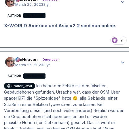
March 25, 2023
3 yr
AUTHOR
DEVELOPER
X-WORLD America und Asia v2.2 sind nun online.
2
Author stats
simHeaven
Developer
March 25, 2023
3 yr
AUTHOR
DEVELOPER
Ich habe den Fehler mit den falschen
@Grauer_Wolf
Gebäudehöhen gefunden, Ursache war, dass der OSM-User
spacer1971 die "Spitzenidee" hatte
, alle Gebäude einer
🥴
Straße in einer Relation type=street zu erfassen. Bei
Verarbeitung dieser (und noch vieler anderer) Relation wurden
die Gebäudehöhen nicht übernommen und es wurden
plausible Höhen (für Dietzenbach) gesetzt. Das ist wohl ein
lokales Problem, was an diesem OSM-Mapper liegt. Wenn