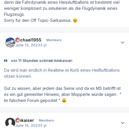
denn die Fahrdynamik eines Heissluftballons ist bestimmt viel
weniger kompliziert zu simulieren als die Flugdynamik eines
Flugzeugs.
Sorry für den Off Topic-Sarkasmus.
😉
Author stats
Michael1955
Members
June 13, 2023
3 yr
vor 11 Stunden schrieb hmkaiser:
Da wird man endlich in Realtime im Korb eines Heißluftballons
sitzen können.
Gut zu wissen, aber jedem das Seine und da es MS betrifft ist
es ein gut gemeinter Hinweis, aber Mopperle würde sagen : "
Im falschem Forum gepostet "
😀
Author stats
hmkaiser
Members
June 14, 2023
3 yr