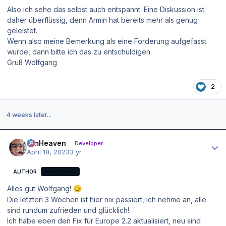
Also ich sehe das selbst auch entspannt. Eine Diskussion ist
daher überflüssig, denn Armin hat bereits mehr als genug
geleistet.
Wenn also meine Bemerkung als eine Forderung aufgefasst
wurde, dann bitte ich das zu entschuldigen.
Gruß Wolfgang
2
4 weeks later...
Author stats
simHeaven
Developer
April 18, 2023
3 yr
AUTHOR
DEVELOPER
Alles gut Wolfgang!
😊
Die letzten 3 Wochen ist hier nix passiert, ich nehme an, alle
sind rundum zufrieden und glücklich!
Ich habe eben den Fix für Europe 2.2 aktualisiert, neu sind