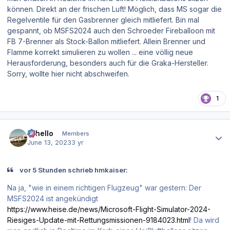
können. Direkt an der frischen Luft! Möglich, dass MS sogar die
Regelventile für den Gasbrenner gleich mitliefert. Bin mal
gespannt, ob MSFS2024 auch den Schroeder Fireballoon mit
FB 7-Brenner als Stock-Ballon mitliefert. Allein Brenner und
Flamme korrekt simulieren zu wollen ... eine völlig neue
Herausforderung, besonders auch für die Graka-Hersteller.
Sorry, wollte hier nicht abschweifen.
1
Author stats
Othello
Members
June 13, 2023
3 yr
vor 5 Stunden schrieb hmkaiser:
Na ja, "wie in einem richtigen Flugzeug" war gestern: Der
MSFS2024 ist angekündigt
https://www.heise.de/news/Microsoft-Flight-Simulator-2024-
Riesiges-Update-mit-Rettungsmissionen-9184023.html
! Da wird