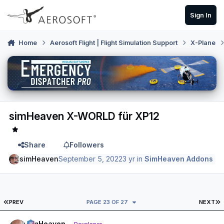
Skip to content
Sign In
Home
Aerosoft Flight | Flight Simulation Support
X-Plane
simHeaven X-WORLD für XP12
Share
Followers
simHeaven
September 5, 2022
3 yr
in
SimHeaven Addons
FIRST PAGE
L
PREV
PAGE 23 OF 27
NEXT
Author stats
simHeaven