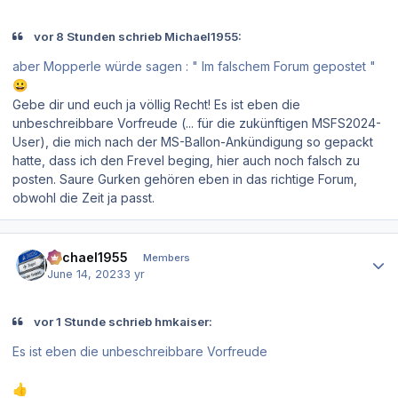
vor 8 Stunden schrieb Michael1955:
aber Mopperle würde sagen : " Im falschem Forum gepostet "
😀
Gebe dir und euch ja völlig Recht! Es ist eben die
unbeschreibbare Vorfreude (... für die zukünftigen MSFS2024-
User), die mich nach der MS-Ballon-Ankündigung so gepackt
hatte, dass ich den Frevel beging, hier auch noch falsch zu
posten. Saure Gurken gehören eben in das richtige Forum,
obwohl die Zeit ja passt.
Author stats
Michael1955
Members
June 14, 2023
3 yr
vor 1 Stunde schrieb hmkaiser:
Es ist eben die unbeschreibbare Vorfreude
👍