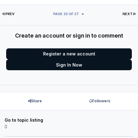
FIRST PAGE
L
PREV
PAGE 23 OF 27
NEXT
Create an account or sign in to comment
Register a new account
Sign In Now
Share
Followers
Go to topic listing