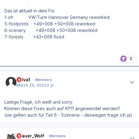
Das ist aktuell in dem Fix:
1-vfr VW-Turm Hannover Germany reworked
5-footprints +49+008 +50+008 reworked
6-scenery +49+008 +50+008 reworked
7-forests +43+006 fixed
2
Author stats
bulva1
Members
March 25, 2023
3 yr
Lästige Frage, ich weiß und sorry:
Können diese Fixes auch auf XP11 angewendet werden?
(sie gelten auch für Teil 6 - Szenerie - deswegen frage ich ja)
Author stats
Grauer_Wolf
Members