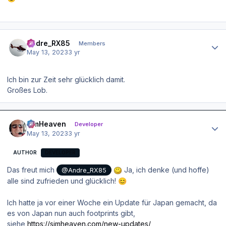
Author stats
Andre_RX85
Members
May 13, 2023
3 yr
Ich bin zur Zeit sehr glücklich damit.
Großes Lob.
Author stats
simHeaven
Developer
May 13, 2023
3 yr
AUTHOR
DEVELOPER
Das freut mich
Ja, ich denke (und hoffe)
@Andre_RX85
alle sind zufrieden und glücklich!
😊
Ich hatte ja vor einer Woche ein Update für Japan gemacht, da
es von Japan nun auch footprints gibt,
siehe
https://simheaven.com/new-updates/