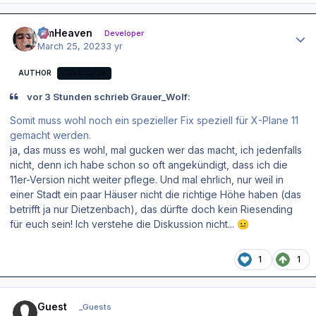
Author stats
simHeaven
Developer
March 25, 2023
3 yr
AUTHOR
DEVELOPER
vor 3 Stunden schrieb Grauer_Wolf:
Somit muss wohl noch ein spezieller Fix speziell für X-Plane 11
gemacht werden.
ja, das muss es wohl, mal gucken wer das macht, ich jedenfalls
nicht, denn ich habe schon so oft angekündigt, dass ich die
11er-Version nicht weiter pflege. Und mal ehrlich, nur weil in
einer Stadt ein paar Häuser nicht die richtige Höhe haben (das
betrifft ja nur Dietzenbach), das dürfte doch kein Riesending
für euch sein! Ich verstehe die Diskussion nicht...
😐
1
1
Guest
_Guests