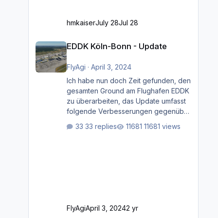
hmkaiser
July 28
Jul 28
EDDK Köln-Bonn - Update
EDDK Köln-Bonn - Update
FlyAgi
·
April 3, 2024
Ich habe nun doch Zeit gefunden, den
gesamten Ground am Flughafen EDDK
zu überarbeiten, das Update umfasst
folgende Verbesserungen gegenüber
der ursprünglichen XP12-Version:
33 replies
11681 views
Aktualisierte Bodenmarkierungen (der
Flughafen sollte dahingehend nun
dem aktuellen Stand der Realität
entsprechen) Aktualisierte Ramp Starts
(passend zu den Markierungen)
Angepasste SAM-Marshaller und
VDGS für alle Parkpositionen (ab
Ramp-Größe C, also fast alles außer
FlyAgi
April 3, 2024
2 yr
der GA-Ramps) Kompl