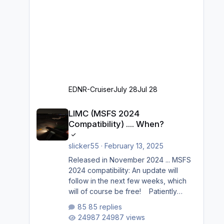
EDNR-Cruiser
July 28
Jul 28
LIMC (MSFS 2024 Compatibility) .... When?
LIMC (MSFS 2024
Compatibility) .... When?
slicker55
·
February 13, 2025
Released in November 2024 ... MSFS
2024 compatibility: An update will
follow in the next few weeks, which
will of course be free! Patiently
waiting to purchase ... how much
85 replies
longer please?
24987 views