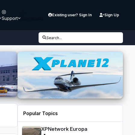
Existing user? Sign In
Sign Up
Support
Downloads
Search...
Popular Topics
XPNetwork Europa
XPNetwork Europa