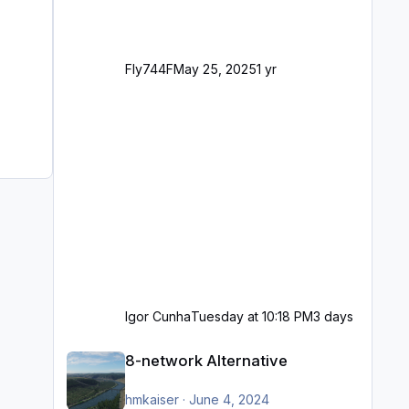
Fly744F
May 25, 2025
1 yr
Igor Cunha
Tuesday at 10:18 PM
3 days
8-network Alternative
8-network Alternative
hmkaiser
·
June 4, 2024