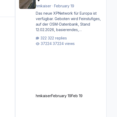
hmkaiser
·
February 19
Das neue XPNetwork für Europa ist
verfügbar. Geboten wird Feinstufiges,
auf der OSM-Datenbank, Stand
12.02.2026, basierendes,
durchgängiges Straßen­netzwerk,
322 replies
bestehend aus Autobahnen,
37224 views
Autostraßen, primären, sekundären,
tertiären und sonstigen Straßen, dazu
graphisch neu gestaltete
Straßentypen für z.B. Wohngegenden.
Realistischer Links-, oder
Rechtsverkehr auf Ebene einer 1° x 1°
großen Kachel. Rechtsverkehr ist
eigentlich Standard in Europa
Linksverkehr gehört aber zu GB und
z.B. Malta Z
hmkaiser
February 19
Feb 19