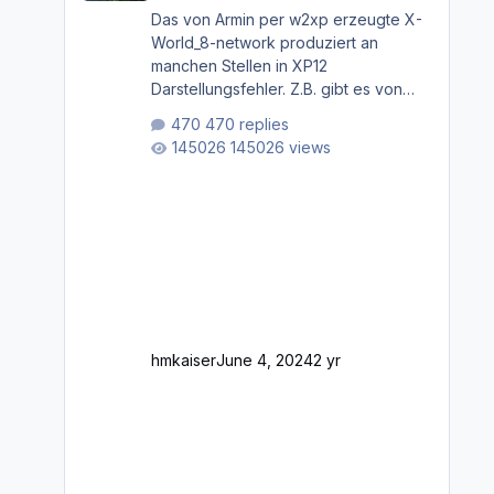
Das von Armin per w2xp erzeugte X-
World_8-network produziert an
manchen Stellen in XP12
Darstellungsfehler. Z.B. gibt es von
Mainz bis Frankfurt/Main gleich
470 replies
mehrere Rhein-/Main-Brücken zu
145026 views
sehen, die zum Teil zugemauert sind.
Niederräder Brücke Frankfurt/Main
Außerdem fallen an manchen Stellen
mit Fahrbahn-Höhenwechseln
zwischen OSM-Layern, Fehler in den
Ankopplungen der Fahrbahnsegmente
auf. Und dann gibt es für mich
allgemeine Schwächen mit der
Straßenbeleuchtung. Diese Feh
hmkaiser
June 4, 2024
2 yr