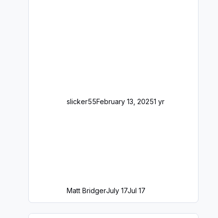
slicker55
February 13, 2025
1 yr
Matt Bridger
July 17
Jul 17