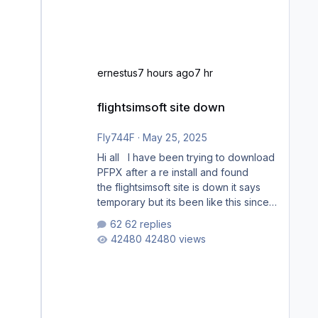
ernestus
7 hours ago
7 hr
flightsimsoft site down
flightsimsoft site down
Fly744F
·
May 25, 2025
Hi all I have been trying to download
PFPX after a re install and found
the flightsimsoft site is down it says
temporary but its been like this since
last week. Would anybody know
62 replies
where i can download this from as i
42480 views
cant find any support email for them
either. thank you George