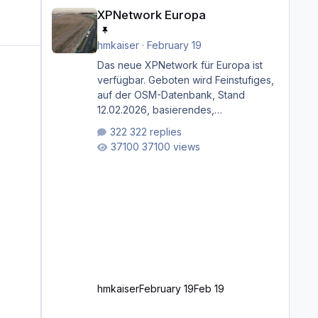
XPNetwork Europa
XPNetwork Europa
hmkaiser
·
February 19
Das neue XPNetwork für Europa ist
verfügbar. Geboten wird Feinstufiges,
auf der OSM-Datenbank, Stand
12.02.2026, basierendes,
durchgängiges Straßen­netzwerk,
322 replies
bestehend aus Autobahnen,
37100 views
Autostraßen, primären, sekundären,
tertiären und sonstigen Straßen, dazu
graphisch neu gestaltete
Straßentypen für z.B. Wohngegenden.
Realistischer Links-, oder
Rechtsverkehr auf Ebene einer 1° x 1°
großen Kachel. Rechtsverkehr ist
eigentlich Standard in Europa
Linksverkehr gehört aber zu GB und
z.B. Malta Z
hmkaiser
February 19
Feb 19