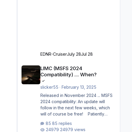
EDNR-Cruiser
July 28
Jul 28
LIMC (MSFS 2024 Compatibility) .... When?
LIMC (MSFS 2024
Compatibility) .... When?
slicker55
·
February 13, 2025
Released in November 2024 ... MSFS
2024 compatibility: An update will
follow in the next few weeks, which
will of course be free! Patiently
waiting to purchase ... how much
85 replies
longer please?
24979 views