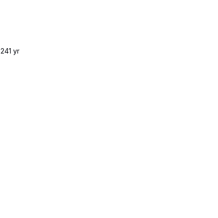
024
1 yr