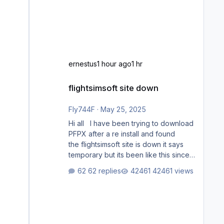
ernestus
1 hour ago
1 hr
flightsimsoft site down
flightsimsoft site down
Fly744F
·
May 25, 2025
Hi all I have been trying to download
PFPX after a re install and found
the flightsimsoft site is down it says
temporary but its been like this since
last week. Would anybody know
62 replies
42461 views
where i can download this from as i
cant find any support email for them
either. thank you George