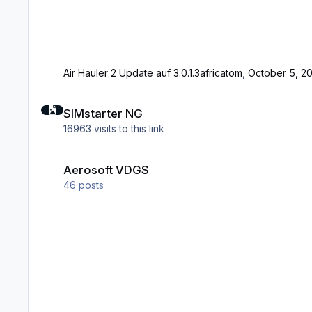
Air Hauler 2 Update auf 3.0.1.3
africatom
,
October 5, 2
SIMstarter NG
SIMstarter NG
16963 visits to this link
Aerosoft VDGS
Aerosoft VDGS
46
posts