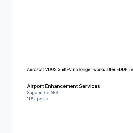
Aerosoft VDGS Shift+V no longer works after EDDF inst
Airport Enhancement Services
Airport Enhancement Services
Support für AES
11.8k
posts