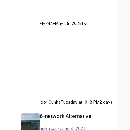
Fly744F
May 25, 2025
1 yr
Igor Cunha
Tuesday at 10:18 PM
2 days
8-network Alternative
8-network Alternative
hmkaiser
·
June 4, 2024