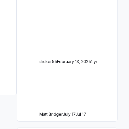
slicker55
February 13, 2025
1 yr
Matt Bridger
July 17
Jul 17