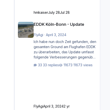
hmkaiser
July 28
Jul 28
EDDK Köln-Bonn - Update
EDDK Köln-Bonn - Update
FlyAgi
·
April 3, 2024
Ich habe nun doch Zeit gefunden, den
gesamten Ground am Flughafen EDDK
zu überarbeiten, das Update umfasst
folgende Verbesserungen gegenüber
der ursprünglichen XP12-Version:
33 replies
11673 views
Aktualisierte Bodenmarkierungen (der
Flughafen sollte dahingehend nun
dem aktuellen Stand der Realität
entsprechen) Aktualisierte Ramp Starts
(passend zu den Markierungen)
Angepasste SAM-Marshaller und
VDGS für alle Parkpositionen (ab
Ramp-Größe C, also fast alles außer
FlyAgi
April 3, 2024
2 yr
der GA-Ramps) Kompl