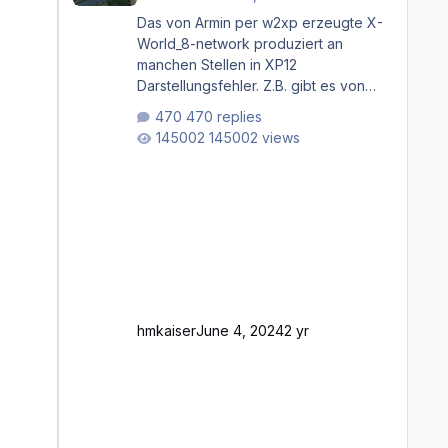
Das von Armin per w2xp erzeugte X-
World_8-network produziert an
manchen Stellen in XP12
Darstellungsfehler. Z.B. gibt es von
Mainz bis Frankfurt/Main gleich
470 replies
mehrere Rhein-/Main-Brücken zu
145002 views
sehen, die zum Teil zugemauert sind.
Niederräder Brücke Frankfurt/Main
Außerdem fallen an manchen Stellen
mit Fahrbahn-Höhenwechseln
zwischen OSM-Layern, Fehler in den
Ankopplungen der Fahrbahnsegmente
auf. Und dann gibt es für mich
allgemeine Schwächen mit der
Straßenbeleuchtung. Diese Feh
hmkaiser
June 4, 2024
2 yr