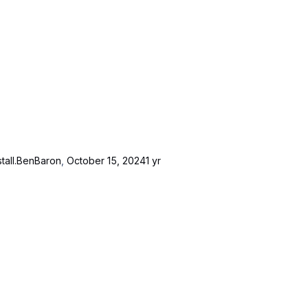
all.
BenBaron
,
October 15, 2024
1 yr