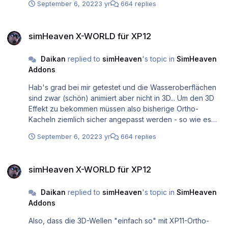
September 6, 2022
3 yr
664 replies
wäre dir die Community sicher dankbar, wenn du dort
deine bisherigen Erkenntnisse kurz zum Besten geben
simHeaven X-WORLD für XP12
könntest...
simHeaven X-WORLD für XP12
Daikan
replied to
simHeaven
's topic in
SimHeaven
Addons
Hab's grad bei mir getestet und die Wasseroberflächen
sind zwar (schön) animiert aber nicht in 3D... Um den 3D
Effekt zu bekommen müssen also bisherige Ortho-
Kacheln ziemlich sicher angepasst werden - so wie es
Ben im Blog/Video auch erwähnt hat.
September 6, 2022
3 yr
664 replies
simHeaven X-WORLD für XP12
simHeaven X-WORLD für XP12
Daikan
replied to
simHeaven
's topic in
SimHeaven
Addons
Also, dass die 3D-Wellen "einfach so" mit XP11-Ortho-