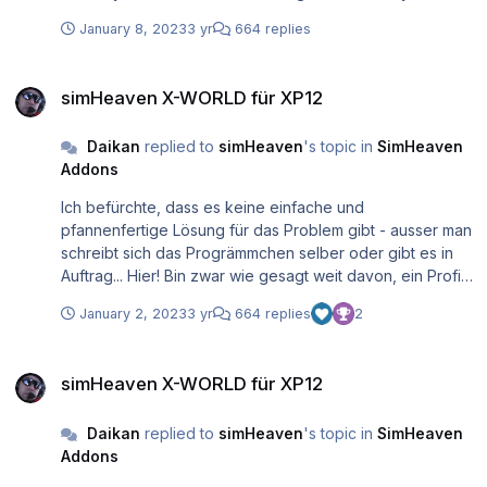
Minimalwert nicht erreichen: Schrittweise Erhöhung des
January 8, 2023
3 yr
664 replies
privaten Datarefs
"sim/private/controls/reno/LOD_bias_rat") auf max. 2.0 ->
simHeaven X-WORLD für XP12
verringert die Distanz ab welcher Objekte nicht mehr
simHeaven X-WORLD für XP12
gerendert werden Schrittweise Reduktion des privaten
Datarefs "sim/private/controls/cars/lod_min" auf 1000 ->
Daikan
replied to
simHeaven
's topic in
SimHeaven
verringert die Verkehrsdichte auf Strassen Adaptives
Addons
Setzen des privaten Datarefs
"sim/private/controls/clip/override_far" auf einen Wert
Ich befürchte, dass es keine einfache und
zwischen 30000 und 80000 - dies ist die ultimative
pfannenfertige Lösung für das Problem gibt - ausser man
Holzhammer-Methode zur harten Begrenzung der
schreibt sich das Progrämmchen selber oder gibt es in
Rendering-Distanz und wirkt sich auf ALLES aus (inkl.
Auftrag... Hier! Bin zwar wie gesagt weit davon, ein Profi
Atmosphäre und Weltall). Sieht nicht schön aus, aber
zu sein, drüfte allerdings die Anfängerphase mit totaler
kann im äussersten Notfall helfen, die FPS zu halten.
January 2, 2023
3 yr
664 replies
2
Ahnungslosigkeit schon hinter mir haben Wenn du mir
deine Vektoren inkl. Anforderungen schickst, kann ich ja
simHeaven X-WORLD für XP12
mal sehen, was ich auf die Reihe kriege - oder auch
simHeaven X-WORLD für XP12
nicht.
Daikan
replied to
simHeaven
's topic in
SimHeaven
Addons