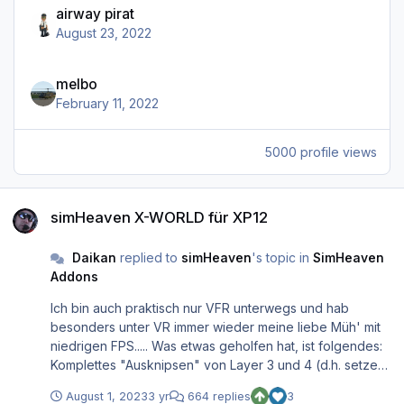
airway pirat
August 23, 2022
melbo
February 11, 2022
5000 profile views
simHeaven X-WORLD für XP12
simHeaven X-WORLD für XP12
Daikan
replied to
simHeaven
's topic in
SimHeaven
Addons
Ich bin auch praktisch nur VFR unterwegs und hab
besonders unter VR immer wieder meine liebe Müh' mit
niedrigen FPS..... Was etwas geholfen hat, ist folgendes:
Komplettes "Ausknipsen" von Layer 3 und 4 (d.h. setzen
von SCENERY_PACK_DISABLED in scenery_packs.ini)
August 1, 2023
3 yr
664 replies
3
Privates Dataref