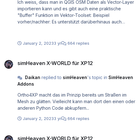
Ich weiss, dass man in QGIS OSM Daten als Vector-Layer
importieren kann und es gibt auch eine praktische
"Buffer" Funktion im Vektor-Toolset: Beispiel
vorher/nachher: Es unterstützt darüberhinaus auch
PostGIS und Batch-Processing, somit gibt es fast nichts,
womit es nicht umgehen kann.... Aber: Es ist eben ein
mächtiges GIS-Werkzeug, dass auch gelernt werden
January 2, 2023
3 yr
664 replies
will... ich selber hab da bisher leider nur an der
Oberfläche gekratzt...
simHeaven X-WORLD für XP12
simHeaven X-WORLD für XP12
Daikan
replied to
simHeaven
's topic in
SimHeaven
Addons
Ortho4XP macht das im Prinzip bereits um Straßen im
Mesh zu glätten. Vielleicht kann man dort den einen oder
anderen Python Code abkupfern...
January 2, 2023
3 yr
664 replies
simHeaven X-WORLD für XP12
simHeaven X-WORLD für XP12