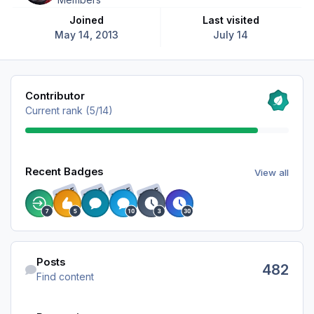
Joined
Last visited
May 14, 2013
July 14
View all
Contributor
Current rank (5/14)
View all
Recent Badges
View all
RARE
RARE
RARE
RARE
Find content
Posts
482
Find content