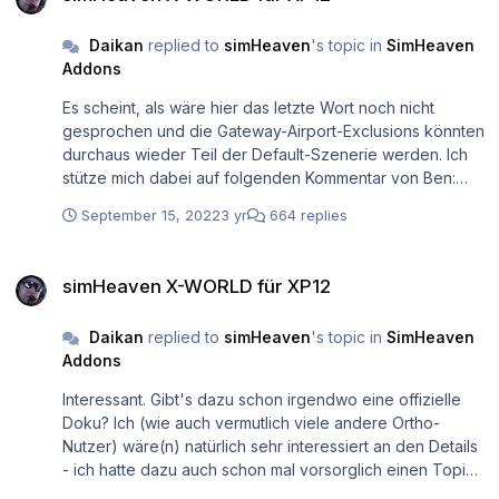
Daikan
replied to
simHeaven
's topic in
SimHeaven
Addons
Es scheint, als wäre hier das letzte Wort noch nicht
gesprochen und die Gateway-Airport-Exclusions könnten
durchaus wieder Teil der Default-Szenerie werden. Ich
stütze mich dabei auf folgenden Kommentar von Ben:
https://developer.x-plane.com/2022/09/x-plane-12-early-
September 15, 2022
3 yr
664 replies
access-is-here/#comment-41895 Also vielleicht erstmal
mal den Ball flachhalten
simHeaven X-WORLD für XP12
simHeaven X-WORLD für XP12
Daikan
replied to
simHeaven
's topic in
SimHeaven
Addons
Interessant. Gibt's dazu schon irgendwo eine offizielle
Doku? Ich (wie auch vermutlich viele andere Ortho-
Nutzer) wäre(n) natürlich sehr interessiert an den Details
- ich hatte dazu auch schon mal vorsorglich einen Topic
auf der .org eröffnet... Falls du eine freie Minute hast,