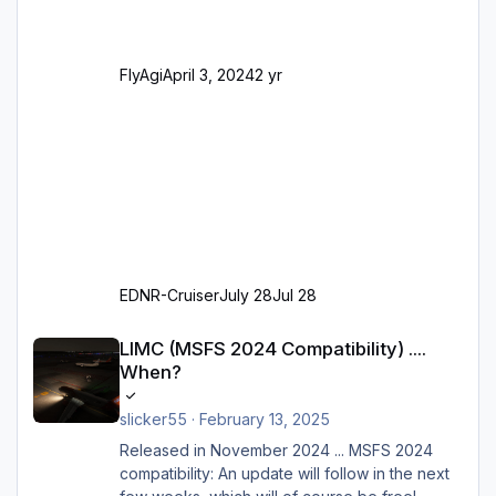
Parkpositionen (ab Ramp-Größe C, also fast
alles außer der GA-Ramps) Kompl
FlyAgi
April 3, 2024
2 yr
EDNR-Cruiser
July 28
Jul 28
LIMC (MSFS 2024 Compatibility) .... When?
LIMC (MSFS 2024 Compatibility) ....
When?
slicker55
·
February 13, 2025
Released in November 2024 ... MSFS 2024
compatibility: An update will follow in the next