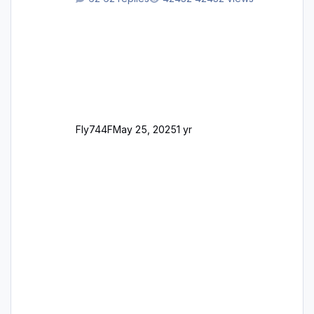
support email for them either. thank you
George
Fly744F
May 25, 2025
1 yr