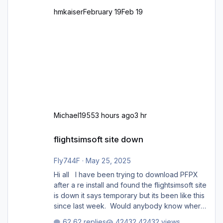
hmkaiser
February 19
Feb 19
Michael1955
3 hours ago
3 hr
flightsimsoft site down
flightsimsoft site down
Fly744F
·
May 25, 2025
Hi all I have been trying to download PFPX
after a re install and found the flightsimsoft site
is down it says temporary but its been like this
since last week. Would anybody know where
i can download this from as i cant find any
62 replies
42432 views