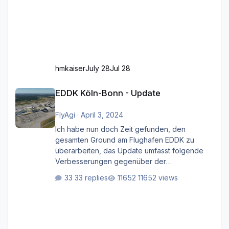
hmkaiser
July 28
Jul 28
EDDK Köln-Bonn - Update
EDDK Köln-Bonn - Update
FlyAgi
·
April 3, 2024
Ich habe nun doch Zeit gefunden, den
gesamten Ground am Flughafen EDDK zu
überarbeiten, das Update umfasst folgende
Verbesserungen gegenüber der
ursprünglichen XP12-Version: Aktualisierte
33 replies
11652 views
Bodenmarkierungen (der Flughafen sollte
dahingehend nun dem aktuellen Stand der
Realität entsprechen) Aktualisierte Ramp Starts
(passend zu den Markierungen) Angepasste
SAM-Marshaller und VDGS für alle