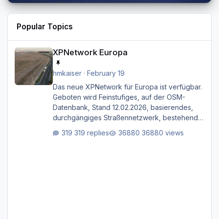
Popular Topics
XPNetwork Europa
XPNetwork Europa
hmkaiser
·
February 19
Das neue XPNetwork für Europa ist verfügbar.
Geboten wird Feinstufiges, auf der OSM-
Datenbank, Stand 12.02.2026, basierendes,
durchgängiges Straßen­netzwerk, bestehend
aus Autobahnen, Autostraßen, primären,
319 replies
36880 views
sekundären, tertiären und sonstigen Straßen,
dazu graphisch neu gestaltete Straßentypen
für z.B. Wohngegenden. Realistischer Links-,
oder Rechtsverkehr auf Ebene einer 1° x 1°
großen Kachel. Rechtsverkehr ist eigentlich
Standard in Europa Linksverkehr gehört aber
zu GB und z.B. Malta Z