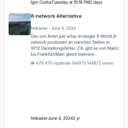
Igor Cunha
Tuesday at 10:18 PM
2 days
8-network Alternative
8-network Alternative
hmkaiser
·
June 4, 2024
Das von Armin per w2xp erzeugte X-World_8-
network produziert an manchen Stellen in
XP12 Darstellungsfehler. Z.B. gibt es von Mainz
bis Frankfurt/Main gleich mehrere
Rhein-/Main-Brücken zu sehen, die zum Teil
470 replies
144972 views
zugemauert sind. Niederräder Brücke
Frankfurt/Main Außerdem fallen an manchen
Stellen mit Fahrbahn-Höhenwechseln
zwischen OSM-Layern, Fehler in den
Ankopplungen der Fahrbahnsegmente auf.
Und dann gibt es für mich allgemeine
Schwächen mit der Straßenbeleuchtung. Diese
Feh
hmkaiser
June 4, 2024
2 yr