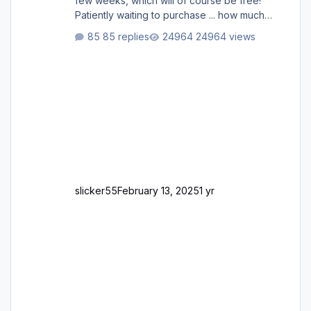
few weeks, which will of course be free!
Patiently waiting to purchase ... how much
longer please?
85 replies
24964 views
slicker55
February 13, 2025
1 yr