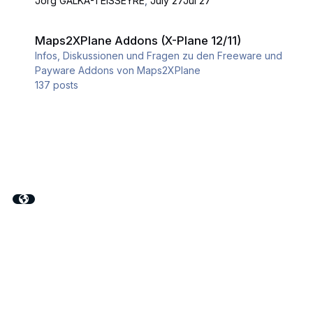
Jörg GALKA-TEISSEYRE
,
July 27
Jul 27
Maps2XPlane Addons (X-Plane 12/11)
Maps2XPlane Addons (X-Plane 12/11)
Infos, Diskussionen und Fragen zu den Freeware und
Payware Addons von Maps2XPlane
137
posts