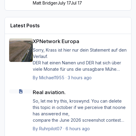
Matt Bridger
July 17
Jul 17
Latest Posts
XPNetwork Europa
XPNetwork Europa
Sorry, Krass ist hier nur dein Statement auf den
Verlauf.
DER hat einen Namen und DER hat sich über
viele Monate für uns die unsagbare Mühe
gemacht, den Simulator
By
Michael1955
·
3 hours ago
mit seinem "HMK_Network" lebendiger zu
Real aviation.
machen.
Real aviation.
Das "Zeug", wie du es bezeichnest, ist sein
Baby, was er uns zur Verfügung gestellt hat.
So, let me try this, kroswynd. You can delete
Du unterstellst hier Dinge, die in keinster
this topic in october if we perceive that noone
Weise von Außenstehenden belegbar sind.
has answered me,
Warum das ZEUG nun offline ist, kann dir nur
compare the June 2026 screenshot contest
der Entwickler beantworten.
(with so far only ... two participants?). Probably
By
Ruhrpilot07
·
6 hours ago
I should say that I am an opponent (or even an