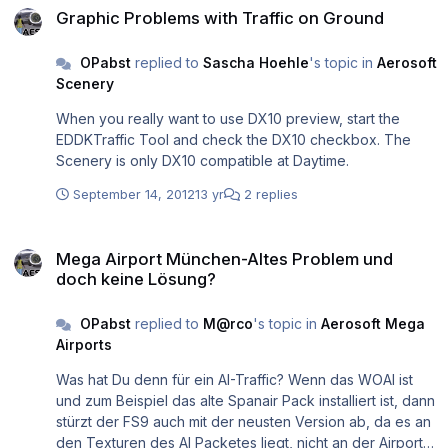
Graphic Problems with Traffic on Ground
OPabst
replied to
Sascha Hoehle
's topic in
Aerosoft
Scenery
When you really want to use DX10 preview, start the
EDDKTraffic Tool and check the DX10 checkbox. The
Scenery is only DX10 compatible at Daytime.
September 14, 2012
13 yr
2 replies
Mega Airport München-Altes Problem und doch keine Lösung?
Mega Airport München-Altes Problem und
doch keine Lösung?
OPabst
replied to
M@rco
's topic in
Aerosoft Mega
Airports
Was hat Du denn für ein AI-Traffic? Wenn das WOAI ist
und zum Beispiel das alte Spanair Pack installiert ist, dann
stürzt der FS9 auch mit der neusten Version ab, da es an
den Texturen des AI Packetes liegt, nicht an der Airport