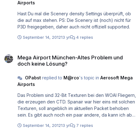
Airports
Hast Du mal die Scenery density Settings überprüft, ob
die auf max stehen. PS: Die Scenery ist (noch) nicht für
P3D freigegeben, daher auch nicht offiziell supported.
September 14, 2012
13 yr
4 replies
Mega Airport München-Altes Problem und doch keine Lösung?
Mega Airport München-Altes Problem und
doch keine Lösung?
OPabst
replied to
M@rco
's topic in
Aerosoft Mega
Airports
Das Problem sind 32-Bit Texturen bei den WOAI Fliegern,
die erzeugen den CTD. Spanair war hier eins mit solchen
Texturen, soll angeblich im aktuellen Packet behoben
sein. Es gibt auch noch ein paar andere, da kann ich aber
nicht sagen welche. Oft hilft auch ein konvertieren der
September 14, 2012
13 yr
7 replies
Texturen ins DXT3 Format mit zb. DXTBMP.
Graphic Problems with Traffic on Ground