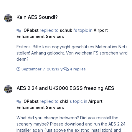
Kein AES Sound!?
Kein AES Sound!?
OPabst
replied to
schubi
's topic in
Airport
Enhancement Services
Erstens: Bitte kein copyright geschützes Material ins Netz
stellen! Anhang gelöscht. Von welchem FS sprechen wird
denn?
September 7, 2012
13 yr
4 replies
AES 2.24 and UK2000 EGSS freezing AES
AES 2.24 and UK2000 EGSS freezing AES
OPabst
replied to
chkl
's topic in
Airport
Enhancement Services
What did you change between? Did you reinstall the
scenery maybe? Please download and run the AES 2.24
installer again (just above the existing installation) and