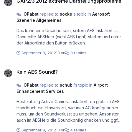
GAP2/3 2012 extreme Darstellungsprobleme
OPabst
replied to
socke
's topic in
Aerosoft
Szenerie Allgemeines
Das kann eine Ursache sein, sofern AES Installiert ist.
Dann bitte AESHelp (nicht AES Light) starten und unter
der Airportliste den Button drücken.
September 9, 2012
13 yr
8 replies
Kein AES Sound!?
Kein AES Sound!?
OPabst
replied to
schubi
's topic in
Airport
Enhancement Services
Hast zufällig Active Camera installiert, da gibts im AES
Handbuch ein Hinweis zu, wie man AC konfigurieren
muss, um den Soundverlusst zu umgehen. Ansonsten
auch im AESHelp die Soundkonfig checken und ggf.
verschiedene Einstellungen testen.
September 9, 2012
13 yr
4 replies