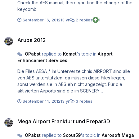
Check the AES manual, there you find the change of the
a small fee.
keycombi
September 16, 2012
13 yr
2 replies
1
Aruba 2012
Aruba 2012
OPabst
replied to
Komet
's topic in
Airport
Enhancement Services
Die Files AESA_* im Unterverzeichnis AIRPORT sind alle
von AES unterstützten, da müssen diese Files liegen,
sonst werden sie in AES eh nicht angezeigt. Für die
aktivierten Airports sind die im SCENERY
Unterverzeichnis relevant, da dürfe dann bei Dir keins
September 14, 2012
13 yr
3 replies
dier TNCA Files liegen. Wenn die Airportscenery korrekt
installiert ist, dann sollte AES ihn auch zeigen. Schaue mal
Mega Airport Frankfurt und Prepar3D
in das SCENERY Verzeichnis deiner TCNA2012 er
Mega Airport Frankfurt und Prepar3D
Scenery nach, ob es dort ein
tnca2012_fs9_jetwayplacer.BGL File gibt.
OPabst
replied to
Scout59
's topic in
Aerosoft Mega