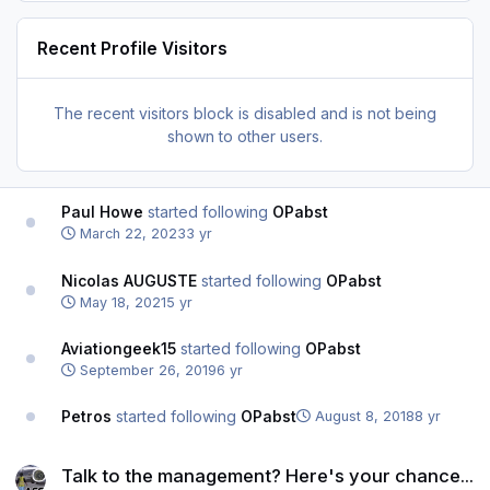
Recent Profile Visitors
The recent visitors block is disabled and is not being
shown to other users.
Paul Howe
started following
OPabst
March 22, 2023
3 yr
Nicolas AUGUSTE
started following
OPabst
May 18, 2021
5 yr
Aviationgeek15
started following
OPabst
September 26, 2019
6 yr
Petros
started following
OPabst
August 8, 2018
8 yr
Talk to the management? Here's your chance...
Talk to the management? Here's your chance...