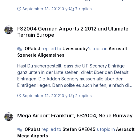
scenery. Zu deinem zweiten Problem: Das passiert aber
September 13, 2012
13 yr
7 replies
nur in den Randbereichen, dort wo die Unterführungen
sind, da dort die Sicht "Unter den Boden" gerät, da
FS2004 German Airports 2 2012 und Ultimate Terrain Europe
kommt es dann zu den Darstellungsproblemen. Das lässt
FS2004 German Airports 2 2012 und Ultimate
sich in dem Bereich aber halt nicht vermeiden.
Terrain Europe
OPabst
replied to
Uwescooby
's topic in
Aerosoft
Szenerie Allgemeines
Hast Du sichergestellt, dass die UT Scenery Einträge
ganz unten in der Liste stehen, direkt über den Default
Einträgen. Die Addon Scenery müssen alle über den
Einträgen liegen. Dann sollte es auch helfen, einfach die
LC Einträge von GAP abzuschalten, da sollte dann nichts
September 12, 2012
13 yr
2 replies
wegfallen (ausser den doppelten Flüssen/Straßen)
Mega Airport Frankfurt, FS2004, Neue Runway
Mega Airport Frankfurt, FS2004, Neue Runway
OPabst
replied to
Stefan GAE045
's topic in
Aerosoft
Mega Airports