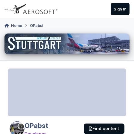
Skip to content
Sign In
Home
OPabst
OPabst
Find content
Developer