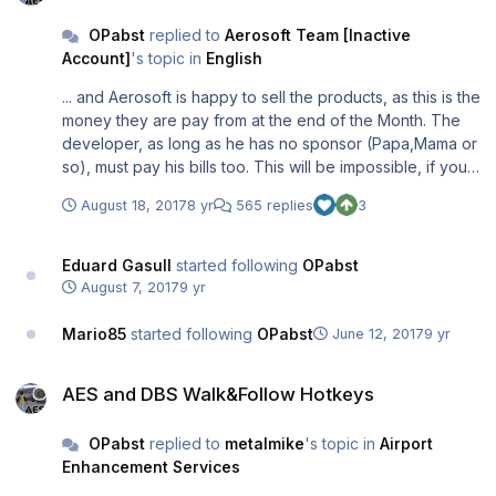
OPabst
replied to
Aerosoft Team [Inactive
Account]
's topic in
English
... and Aerosoft is happy to sell the products, as this is the
money they are pay from at the end of the Month. The
developer, as long as he has no sponsor (Papa,Mama or
so), must pay his bills too. This will be impossible, if you
work weeks to make the product compatible for a new
August 18, 2017
8 yr
565 replies
3
plattform, optimize the code for the needs of the new
simulator engine, add new feature and so on and
everybody gets it as a gift for free. We don't talk about
Eduard Gasull
started following
OPabst
bugfixing here, as long as the P3D V4 is not defined as a
August 7, 2017
9 yr
full repayed Bugfix of V3 Software is not building it self,
there are humans behind, which spend time and
Mario85
started following
OPabst
June 12, 2017
9 yr
knowhow into it, this needs a refund (payment) as every
AES and DBS Walk&Follow Hotkeys
person request for the job they do. Everybody can use
AES and DBS Walk&Follow Hotkeys
the addons he has payed for on that plattform they was
developted and selled. When he change the plattform
OPabst
replied to
metalmike
's topic in
Airport
(by paying the full price for in many parts the same code
Enhancement Services
btw) must expect, that addons needs invest to follow the
changes and need to be updated for the new parts with