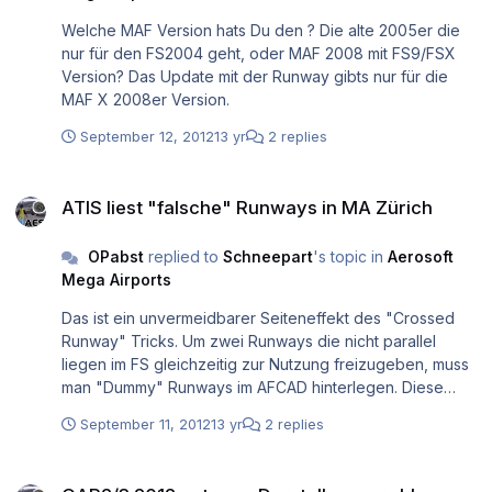
Welche MAF Version hats Du den ? Die alte 2005er die
nur für den FS2004 geht, oder MAF 2008 mit FS9/FSX
Version? Das Update mit der Runway gibts nur für die
MAF X 2008er Version.
September 12, 2012
13 yr
2 replies
ATIS liest "falsche" Runways in MA Zürich
ATIS liest "falsche" Runways in MA Zürich
OPabst
replied to
Schneepart
's topic in
Aerosoft
Mega Airports
Das ist ein unvermeidbarer Seiteneffekt des "Crossed
Runway" Tricks. Um zwei Runways die nicht parallel
liegen im FS gleichzeitig zur Nutzung freizugeben, muss
man "Dummy" Runways im AFCAD hinterlegen. Diese
Runways werden dann aber leider vom ATIS mit
September 11, 2012
13 yr
2 replies
vorgelesen.
GAP2/3 2012 extreme Darstellungsprobleme