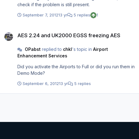
check if the problem is still present.
September 7, 2012
13 yr
5 replies
1
AES 2.24 and UK2000 EGSS freezing AES
AES 2.24 and UK2000 EGSS freezing AES
OPabst
replied to
chkl
's topic in
Airport
Enhancement Services
Did you activate the Airports to Full or did you run them in
Demo Mode?
September 6, 2012
13 yr
5 replies