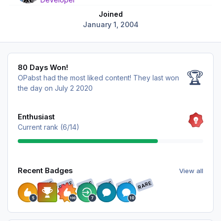
Joined
January 1, 2004
80 Days Won!
80 Days Won!
🏆
OPabst had the most liked content!
They last won
the day on July 2 2020
View all
Enthusiast
Current rank (6/14)
View all
Recent Badges
View all
RARE
RARE
RARE
RARE
RARE
RARE