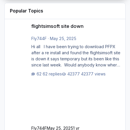
Popular Topics
flightsimsoft site down
flightsimsoft site down
Fly744F
·
May 25, 2025
Hi all I have been trying to download PFPX
after a re install and found the flightsimsoft site
is down it says temporary but its been like this
since last week. Would anybody know where
i can download this from as i cant find any
62 replies
42377 views
support email for them either. thank you
George
Fly744F
May 25, 2025
1 yr