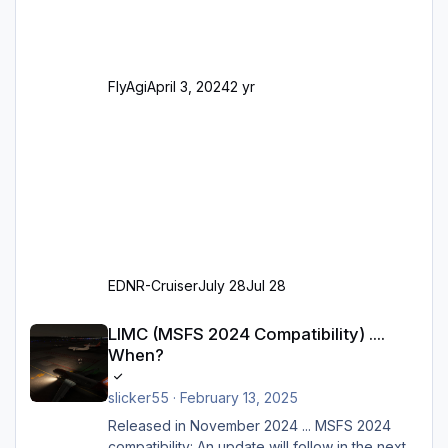
SAM-Marshaller und VDGS für alle
Parkpositionen (ab Ramp-Größe C, also fast
alles außer der GA-Ramps) Kompl
FlyAgi
April 3, 2024
2 yr
EDNR-Cruiser
July 28
Jul 28
LIMC (MSFS 2024 Compatibility) .... When?
LIMC (MSFS 2024 Compatibility) ....
When?
slicker55
·
February 13, 2025
Released in November 2024 ... MSFS 2024
compatibility: An update will follow in the next