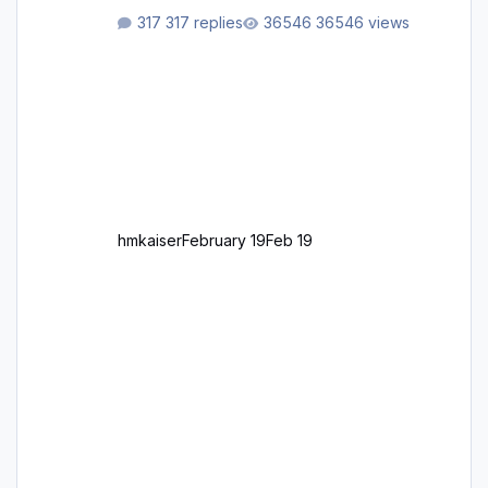
aus Autobahnen, Autostraßen, primären,
317 replies
36546 views
sekundären, tertiären und sonstigen Straßen,
dazu graphisch neu gestaltete Straßentypen
für z.B. Wohngegenden. Realistischer Links-,
oder Rechtsverkehr auf Ebene einer 1° x 1°
großen Kachel. Rechtsverkehr ist eigentlich
Standard in Europa Linksverkehr gehört aber
zu GB und z.B. Malta Z
hmkaiser
February 19
Feb 19