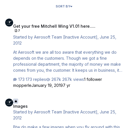
SORT BY
Get your free Mitchell Wing V1.01 here.....
Get your free Mitchell Wing V1.01 here.....
7
Started by
Aerosoft Team [Inactive Account]
,
June 25,
2012
At Aerosoft we are all too aware that everything we do
depends on the customers. Though we got a fine
professional department, the majority of money we make
comes from you, the customer. It keeps us in business, it
pays our rents and lets us do what we do. So it is actually
173 replies
267k views
1 follower
not more then normal we say thanks in the best way we
mopperle
January 19, 2019
7 yr
can think of, with a gift. Bei Aerosoft sind wir uns nur allzu
bewusst, dass alles, was wir tun, von unseren Kunden
Images
abhängt. Wir sind zwar eine professionelle Firma, haben
Images
auch professionelle Auftraggeber, aber der Großteil
Started by
Aerosoft Team [Inactive Account]
,
June 25,
unseres Umsatzes kommt von unseren privaten Kunden.
2012
Von Euch! Ihr haltet uns "auf Trab" und haltet uns im
Geschäft. Ihr trag…
Btw do make a few images when you fly around with this