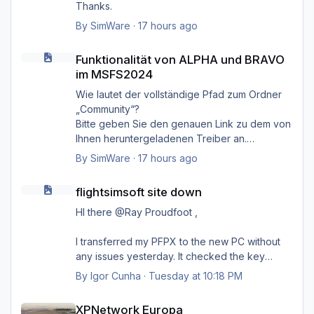
Thanks.
By
SimWare
·
17 hours ago
Funktionalität von ALPHA und BRAVO im MSFS2024
Funktionalität von ALPHA und BRAVO
im MSFS2024
Wie lautet der vollständige Pfad zum Ordner
„Community“?
Bitte geben Sie den genauen Link zu dem von
Ihnen heruntergeladenen Treiber an.
Danke.
By
SimWare
·
17 hours ago
flightsimsoft site down
flightsimsoft site down
HI there @Ray Proudfoot ,
I transferred my PFPX to the new PC without
any issues yesterday. It checked the key
online on their server, and everything went
By
Igor Cunha
·
Tuesday at 10:18 PM
smoothly. Unfortunately, it failed for TOPCAT;
XPNetwork Europa
as Steven mentioned, it's probably kept on a
XPNetwork Europa