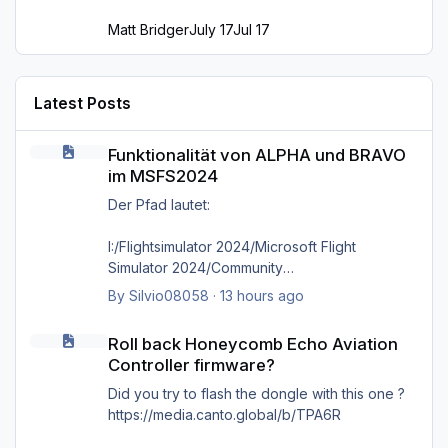
Matt Bridger
July 17
Jul 17
Latest Posts
Funktionalität von ALPHA und BRAVO im MSFS2024
Funktionalität von ALPHA und BRAVO
im MSFS2024
Der Pfad lautet:
I:/Flightsimulator 2024/Microsoft Flight
Simulator 2024/Community
By
Silvio08058
·
13 hours ago
wie bereits gesagt, selbst das direkte
Roll back Honeycomb Echo Aviation Controller firmware?
hineinkopieren in den Ordner selbst bringt
Roll back Honeycomb Echo Aviation
nichts, es kommt immer wieder die Meldung
Controller firmware?
'Cannot find MSFS2024 community folder'
Did you try to flash the dongle with this one ?
https://media.canto.global/b/TPA6R