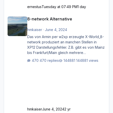
ernestus
Tuesday at 07:49 PM
1 day
8-network Alternative
8-network Alternative
hmkaiser
·
June 4, 2024
Das von Armin per w2xp erzeugte X-World_8-
network produziert an manchen Stellen in
XP12 Darstellungsfehler. Z.B. gibt es von Mainz
bis Frankfurt/Main gleich mehrere
Rhein-/Main-Brücken zu sehen, die zum Teil
470 replies
144881 views
zugemauert sind. Niederräder Brücke
Frankfurt/Main Außerdem fallen an manchen
Stellen mit Fahrbahn-Höhenwechseln
zwischen OSM-Layern, Fehler in den
Ankopplungen der Fahrbahnsegmente auf.
Und dann gibt es für mich allgemeine
Schwächen mit der Straßenbeleuchtung. Diese
Feh
hmkaiser
June 4, 2024
2 yr