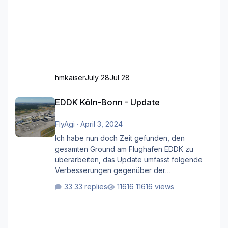
hmkaiser
July 28
Jul 28
EDDK Köln-Bonn - Update
EDDK Köln-Bonn - Update
FlyAgi
·
April 3, 2024
Ich habe nun doch Zeit gefunden, den
gesamten Ground am Flughafen EDDK zu
überarbeiten, das Update umfasst folgende
Verbesserungen gegenüber der
ursprünglichen XP12-Version: Aktualisierte
33 replies
11616 views
Bodenmarkierungen (der Flughafen sollte
dahingehend nun dem aktuellen Stand der
Realität entsprechen) Aktualisierte Ramp Starts
(passend zu den Markierungen) Angepasste