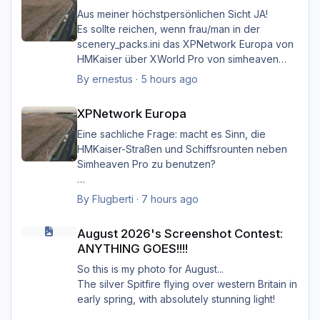
Aus meiner höchstpersönlichen Sicht JA!
Es sollte reichen, wenn frau/man in der
scenery_packs.ini das XPNetwork Europa von
HMKaiser über XWorld Pro von simheaven
angeordnet hat. Es ist aufgrund der im
By
ernestus
·
5 hours ago
XPNetwork gesetzten Exclusions nicht einmal
XPNetwork Europa
notwendig, die Simheaven-Layer 11, 12 & 13 -
XPNetwork Europa
Aerials, ships, roads - nicht zu
installieren/aktivieren.
Eine sachliche Frage: macht es Sinn, die
Frau/man hat dann überall (in Europa) wo
HMKaiser-Straßen und Schiffsrounten neben
XPNetwork Europa aktiv ist die Roads,
Simheaven Pro zu benutzen?
Schiffsrouten und Aerials von XPNetwork
anstelle jener von Simheaven.
Wenn ja, wie? Einfach die Simheaven-Layer
By
Flugberti
·
7 hours ago
"12-net2-ships" und "13-net3-roads"
August 2026's Screenshot Contest: ANYTHING GOES!!!!
Happy Landings
deaktivieren / entfernen und stattdessen die
August 2026's Screenshot Contest:
Ernst
"HMK__*"-Ordner benutzen?
ANYTHING GOES!!!!
Das macht aber dann nur für Deutschland
So this is my photo for August...
Sinn?
The silver Spitfire flying over western Britain in
early spring, with absolutely stunning light!