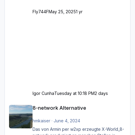
Fly744F
May 25, 2025
1 yr
Igor Cunha
Tuesday at 10:18 PM
2 days
8-network Alternative
8-network Alternative
hmkaiser
·
June 4, 2024
Das von Armin per w2xp erzeugte X-World_8-