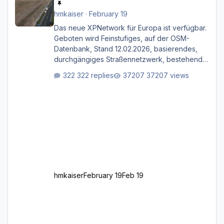
hmkaiser
·
February 19
Das neue XPNetwork für Europa ist verfügbar.
Geboten wird Feinstufiges, auf der OSM-
Datenbank, Stand 12.02.2026, basierendes,
durchgängiges Straßen­netzwerk, bestehend
aus Autobahnen, Autostraßen, primären,
322 replies
37207 views
sekundären, tertiären und sonstigen Straßen,
dazu graphisch neu gestaltete Straßentypen
für z.B. Wohngegenden. Realistischer Links-,
oder Rechtsverkehr auf Ebene einer 1° x 1°
großen Kachel. Rechtsverkehr ist eigentlich
Standard in Europa Linksverkehr gehört aber
zu GB und z.B. Malta Z
hmkaiser
February 19
Feb 19