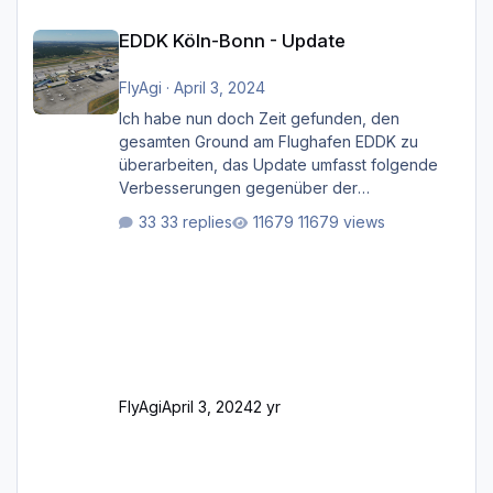
EDDK Köln-Bonn - Update
EDDK Köln-Bonn - Update
FlyAgi
·
April 3, 2024
Ich habe nun doch Zeit gefunden, den
gesamten Ground am Flughafen EDDK zu
überarbeiten, das Update umfasst folgende
Verbesserungen gegenüber der
ursprünglichen XP12-Version: Aktualisierte
33 replies
11679 views
Bodenmarkierungen (der Flughafen sollte
dahingehend nun dem aktuellen Stand der
Realität entsprechen) Aktualisierte Ramp Starts
(passend zu den Markierungen) Angepasste
SAM-Marshaller und VDGS für alle
Parkpositionen (ab Ramp-Größe C, also fast
alles außer der GA-Ramps) Kompl
FlyAgi
April 3, 2024
2 yr