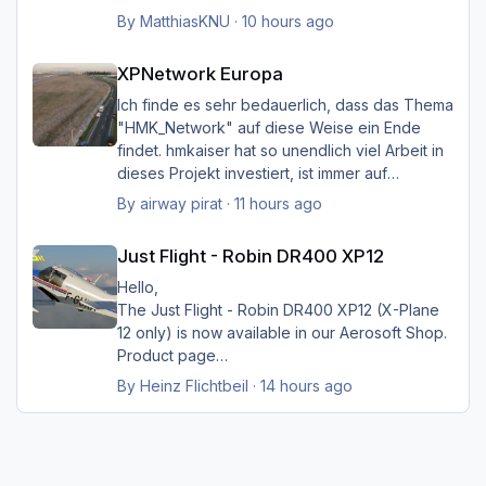
By
MatthiasKNU
·
10 hours ago
XPNetwork Europa
XPNetwork Europa
Ich finde es sehr bedauerlich, dass das Thema
"HMK_Network" auf diese Weise ein Ende
findet. hmkaiser hat so unendlich viel Arbeit in
dieses Projekt investiert, ist immer auf
Verbesserungsvorschläge der Nutzer
By
airway pirat
·
11 hours ago
eingegangen, und hat unglaublich viel zur
Just Flight - Robin DR400 XP12
Verbesserung der Landschaftsdarstellung
Just Flight - Robin DR400 XP12
beigetragen. Ich kann mir XP nicht mehr
vorstellen ohne sein HMK_Network, in
Hello,
Verbindung mit XPlane Map Enhancement und
The Just Flight - Robin DR400 XP12 (X-Plane
SimHeaven X-Europe. Ich möchte mich auf
12 only) is now available in our Aerosoft Shop.
diese Weise ganz herzlich bei ihm bedanken
Product page
für die Arbeit, und würde mich sehr freuen,
By
Heinz Flichtbeil
·
14 hours ago
wenn sein Projekt doch noch weiter geführt
würde.
Danke, und viele Grüße von Hermann