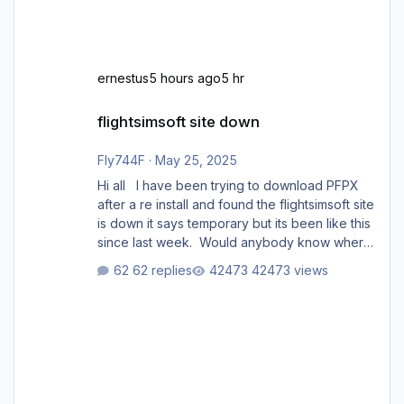
ernestus
5 hours ago
5 hr
flightsimsoft site down
flightsimsoft site down
Fly744F
·
May 25, 2025
Hi all I have been trying to download PFPX
after a re install and found the flightsimsoft site
is down it says temporary but its been like this
since last week. Would anybody know where
i can download this from as i cant find any
62 replies
42473 views
support email for them either. thank you
George