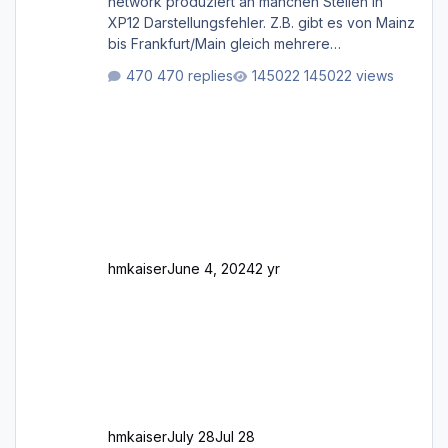
network produziert an manchen Stellen in
XP12 Darstellungsfehler. Z.B. gibt es von Mainz
bis Frankfurt/Main gleich mehrere
Rhein-/Main-Brücken zu sehen, die zum Teil
470 replies
145022 views
zugemauert sind. Niederräder Brücke
Frankfurt/Main Außerdem fallen an manchen
Stellen mit Fahrbahn-Höhenwechseln
zwischen OSM-Layern, Fehler in den
Ankopplungen der Fahrbahnsegmente auf.
Und dann gibt es für mich allgemeine
Schwächen mit der Straßenbeleuchtung. Diese
Feh
hmkaiser
June 4, 2024
2 yr
hmkaiser
July 28
Jul 28