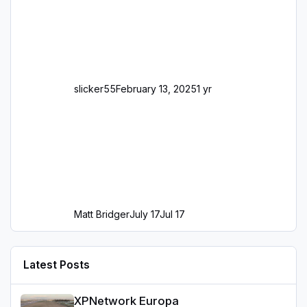
slicker55
February 13, 2025
1 yr
Matt Bridger
July 17
Jul 17
Latest Posts
XPNetwork Europa
XPNetwork Europa