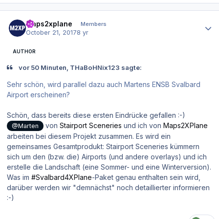
Author stats
maps2xplane
Members
October 21, 2017
8 yr
AUTHOR
vor 50 Minuten, THaBoHNix123 sagte:
Sehr schön, wird parallel dazu auch Martens ENSB Svalbard
Airport erscheinen?
Schön, dass bereits diese ersten Eindrücke gefallen :-)
von
Stairport Sceneries
und ich von
Maps2XPlane
@Marten
arbeiten bei diesem Projekt zusammen. Es wird ein
gemeinsames Gesamtprodukt: Stairport Sceneries kümmern
sich um den (bzw. die) Airports (und andere overlays) und ich
erstelle die Landschaft (eine Sommer- und eine Winterversion).
Was im
#Svalbard4XPlane
-Paket genau enthalten sein wird,
darüber werden wir "demnächst" noch detaillierter informieren
:-)