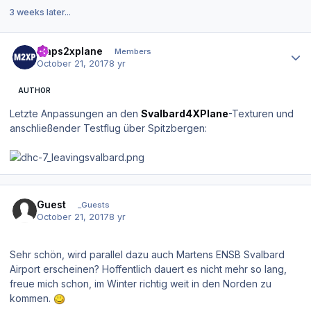
3 weeks later...
Author stats
maps2xplane
Members
October 21, 2017
8 yr
AUTHOR
Letzte Anpassungen an den
Svalbard4XPlane
-Texturen und
anschließender Testflug über Spitzbergen:
Guest
_Guests
October 21, 2017
8 yr
Sehr schön, wird parallel dazu auch Martens ENSB Svalbard
Airport erscheinen? Hoffentlich dauert es nicht mehr so lang,
freue mich schon, im Winter richtig weit in den Norden zu
kommen.