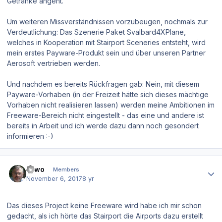
Getränke angeht.
Um weiteren Missverständnissen vorzubeugen, nochmals zur
Verdeutlichung: Das Szenerie Paket
Svalbard4XPlane
,
welches in Kooperation mit Stairport Sceneries entsteht, wird
mein erstes
Payware-Produkt
sein und über unseren Partner
Aerosoft vertrieben werden.
Und nachdem es bereits Rückfragen gab: Nein, mit diesem
Payware-Vorhaben (in der Freizeit hätte sich dieses mächtige
Vorhaben nicht realisieren lassen) werden meine Ambitionen im
Freeware-Bereich nicht eingestellt - das eine und andere ist
bereits in Arbeit und ich werde dazu dann noch gesondert
informieren :-)
Author stats
friwo
Members
November 6, 2017
8 yr
Das dieses Project keine Freeware wird habe ich mir schon
gedacht, als ich hörte das Stairport die Airports dazu erstellt