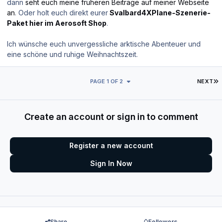
dann
seht euch meine früheren Beiträge auf meiner Webseite
an
. Oder holt euch direkt eurer
Svalbard4XPlane-Szenerie-
Paket hier im Aerosoft Shop
.
Ich wünsche euch unvergessliche arktische Abenteuer und
eine schöne und ruhige Weihnachtszeit.
L
PAGE 1 OF 2
NEXT
Create an account or sign in to comment
Register a new account
Sign In Now
Share
Followers