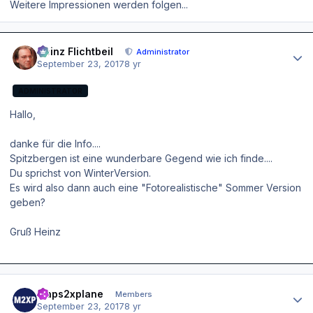
Weitere Impressionen werden folgen...
Author stats
Heinz Flichtbeil
Administrator
September 23, 2017
8 yr
ADMINISTRATOR
Hallo,
danke für die Info....
Spitzbergen ist eine wunderbare Gegend wie ich finde....
Du sprichst von WinterVersion.
Es wird also dann auch eine "Fotorealistische" Sommer Version
geben?
Gruß Heinz
Author stats
maps2xplane
Members
September 23, 2017
8 yr