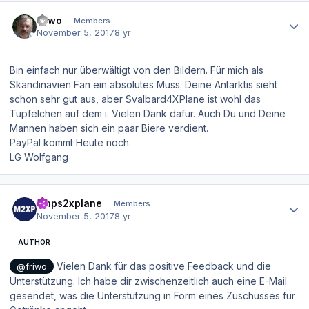
Author stats
friwo
Members
November 5, 2017
8 yr
Bin einfach nur überwältigt von den Bildern. Für mich als
Skandinavien Fan ein absolutes Muss. Deine Antarktis sieht
schon sehr gut aus, aber Svalbard4XPlane ist wohl das
Tüpfelchen auf dem i. Vielen Dank dafür. Auch Du und Deine
Mannen haben sich ein paar Biere verdient.
PayPal kommt Heute noch.
LG Wolfgang
Author stats
maps2xplane
Members
November 5, 2017
8 yr
AUTHOR
Vielen Dank für das positive Feedback und die
@friwo
Unterstützung. Ich habe dir zwischenzeitlich auch eine E-Mail
gesendet, was die Unterstützung in Form eines Zuschusses für