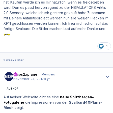
hat. Kaufen werde ich es mir natürlich, wenn es freigegeben
wird. Den es passt hervorragend zu der HSIMULATORS Arktis
2.0 Scenery, welche ich mir gestern gekauft habe.Zusammen
mit Deinem Antarktisproject werden nun alle weißen Flecken im
XP11 geschlossen werden können. Ich freu mich schon auf das
fertige Svalbard. Die Bilder machen Lust auf mehr. Danke und
1
3 weeks later...
Author stats
maps2xplane
Members
November 24, 2017
8 yr
AUTHOR
Auf meiner Webseite gibt es eine
neue Spitzbergen-
Fotogalerie
die Impressionen von der
Svalbard4XPlane-
Mesh
zeigt.