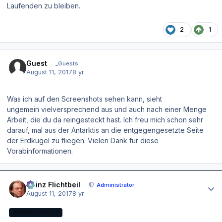
Laufenden zu bleiben.
2
1
Guest
_Guests
August 11, 2017
8 yr
Was ich auf den Screenshots sehen kann, sieht
ungemein vielversprechend aus und auch nach einer Menge
Arbeit, die du da reingesteckt hast. Ich freu mich schon sehr
darauf, mal aus der Antarktis an die entgegengesetzte Seite
der Erdkugel zu fliegen. Vielen Dank für diese
Vorabinformationen.
Author stats
Heinz Flichtbeil
Administrator
August 11, 2017
8 yr
ADMINISTRATOR