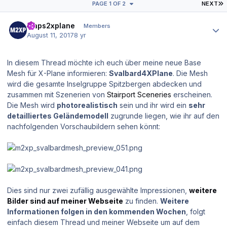
L
PAGE 1 OF 2
NEXT
Author stats
maps2xplane
Members
August 11, 2017
8 yr
In diesem Thread möchte ich euch über meine neue Base
Mesh für X-Plane informieren:
Svalbard4XPlane
. Die Mesh
wird die gesamte Inselgruppe Spitzbergen abdecken und
zusammen mit Szenerien von
Stairport Sceneries
erscheinen.
Die Mesh wird
photorealistisch
sein und ihr wird ein
sehr
detailliertes Geländemodell
zugrunde liegen, wie ihr auf den
nachfolgenden Vorschaubildern sehen könnt:
Dies sind nur zwei zufällig ausgewählte Impressionen,
weitere
Bilder sind auf meiner Webseite
zu finden.
Weitere
Informationen folgen in den kommenden Wochen
, folgt
einfach diesem Thread und meiner Webseite um auf dem