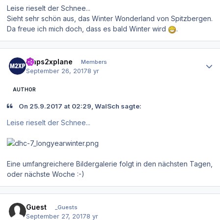
Leise rieselt der Schnee...
Sieht sehr schön aus, das Winter Wonderland von Spitzbergen.
Da freue ich mich doch, dass es bald Winter wird
.
Author stats
maps2xplane
Members
September 26, 2017
8 yr
AUTHOR
On 25.9.2017 at 02:29, WalSch sagte:
Leise rieselt der Schnee...
Eine umfangreichere Bildergalerie folgt in den nächsten Tagen,
oder nächste Woche :-)
Guest
_Guests
September 27, 2017
8 yr