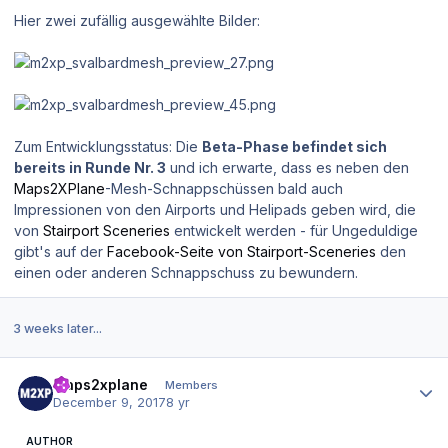
Hier zwei zufällig ausgewählte Bilder:
Zum Entwicklungsstatus: Die
Beta-Phase befindet sich
bereits in Runde Nr. 3
und ich erwarte, dass es neben den
Maps2XPlane
-Mesh-Schnappschüssen bald auch
Impressionen von den Airports und Helipads geben wird, die
von
Stairport Sceneries
entwickelt werden - für Ungeduldige
gibt's auf der
Facebook-Seite von Stairport-Sceneries
den
einen oder anderen Schnappschuss zu bewundern.
3 weeks later...
Author stats
maps2xplane
Members
December 9, 2017
8 yr
AUTHOR