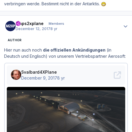
verbringen werde. Bestimmt nicht in der Antarktis.
Author stats
maps2xplane
Members
December 12, 2017
8 yr
AUTHOR
Hier nun auch noch
die offiziellen Ankündigungen
(in
Deutsch und Englisch) von unserem Vertriebspartner Aerosoft: