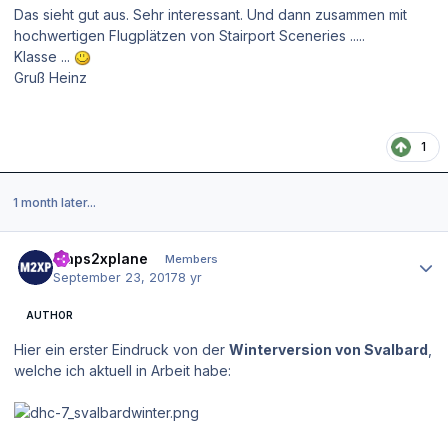
Das sieht gut aus. Sehr interessant. Und dann zusammen mit
hochwertigen Flugplätzen von Stairport Sceneries .....
Klasse ...
Gruß Heinz
1
1 month later...
Author stats
maps2xplane
Members
September 23, 2017
8 yr
AUTHOR
Hier ein erster Eindruck von der
Winterversion von Svalbard
,
welche ich aktuell in Arbeit habe: