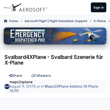
Skip to content
Sign In
Home
Aerosoft Flight | Flight Simulation Support
X-Plane
Svalbard4XPlane - Svalbard Szenerie für
X-Plane
Share
Followers
maps2xplane
August 11, 2017
8 yr
in
Maps2XPlane Addons (X-Plane
12/11)