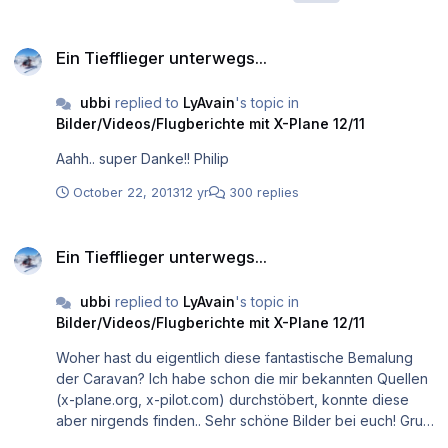
Ein Tiefflieger unterwegs...
Ein Tiefflieger unterwegs...
ubbi
replied to
LyAvain
's topic in
Bilder/Videos/Flugberichte mit X-Plane 12/11
Aahh.. super Danke!! Philip
October 22, 2013
12 yr
300 replies
Ein Tiefflieger unterwegs...
Ein Tiefflieger unterwegs...
ubbi
replied to
LyAvain
's topic in
Bilder/Videos/Flugberichte mit X-Plane 12/11
Woher hast du eigentlich diese fantastische Bemalung
der Caravan? Ich habe schon die mir bekannten Quellen
(x-plane.org, x-pilot.com) durchstöbert, konnte diese
aber nirgends finden.. Sehr schöne Bilder bei euch! Gruß,
Philip