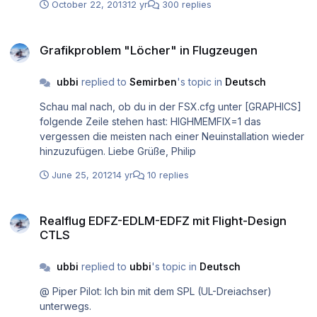
October 22, 2013
12 yr
300 replies
Grafikproblem "Löcher" in Flugzeugen
Grafikproblem "Löcher" in Flugzeugen
ubbi
replied to
Semirben
's topic in
Deutsch
Schau mal nach, ob du in der FSX.cfg unter [GRAPHICS]
folgende Zeile stehen hast: HIGHMEMFIX=1 das
vergessen die meisten nach einer Neuinstallation wieder
hinzuzufügen. Liebe Grüße, Philip
June 25, 2012
14 yr
10 replies
Realflug EDFZ-EDLM-EDFZ mit Flight-Design CTLS
Realflug EDFZ-EDLM-EDFZ mit Flight-Design
CTLS
ubbi
replied to
ubbi
's topic in
Deutsch
@ Piper Pilot: Ich bin mit dem SPL (UL-Dreiachser)
unterwegs.