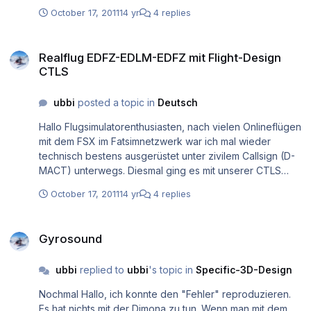
October 17, 2011
14 yr
4 replies
Realflug EDFZ-EDLM-EDFZ mit Flight-Design CTLS
Realflug EDFZ-EDLM-EDFZ mit Flight-Design
CTLS
ubbi
posted a topic in
Deutsch
Hallo Flugsimulatorenthusiasten, nach vielen Onlineflügen
mit dem FSX im Fatsimnetzwerk war ich mal wieder
technisch bestens ausgerüstet unter zivilem Callsign (D-
MACT) unterwegs. Diesmal ging es mit unserer CTLS
(Flight Design) von Mainz nach Bochum. Leider sind UL-
October 17, 2011
14 yr
4 replies
Flugzeuge in Essen-Mülheim nicht zugelassen, also
mussten wir nach Marl-Loemühle fliegen. Ich hatte zudem
Gyrosound
eine HD-Kamera auf dem Instrumentenbrett installiert
Gyrosound
(siehe Bild unten) und habe Hin und Rückflug gefilmt. Die
Links findet ihr ganz unten! Zunächst unserer Flieger in
ubbi
replied to
ubbi
's topic in
Specific-3D-Design
Mainz: Der Start Querabflug Uns kam leider im
Gegenanflug ein Geisterflieger entgegen (zu unserem
Nochmal Hallo, ich konnte den "Fehler" reproduzieren.
Glück sah das ein anderer Flieger und warnte uns), wir
Es hat nichts mit der Dimona zu tun. Wenn man mit dem