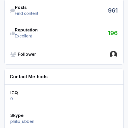
Find content
Posts
961
Find content
Reputation
196
Excellent
See all followers
1 Follower
Contact Methods
ICQ
0
Skype
philip_ubben