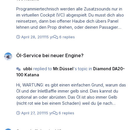
Programmiertechnisch werden alle Zusatzsounds nur in
im virtuellen Cockpit (VC) abgespielt. Du musst dich also
reinsetzen, dann bei offener Haube dich übers Panel
lehnen und den Prop drehen, oder deinen Passagier
bitten für dich das Ding zu drehen Philip
April 28, 2011
15 yr
6 replies
Öl-Service bei neuer Engine?
Öl-Service bei neuer Engine?
ubbi
replied to
Mr.Düssel
's topic in
Diamond DA20-
100 Katana
Hi, WARTUNG: es gibt einen einfachen Grund, warum das
Öl und der InletBaffle immer gelb sind. Dies kannst du
optional an oder abrüsten. Das Öl ist also immer Gelb
(nicht rot wie bei einem Schaden) weil du (je nach
bedarf) zwischen dem Winter- und dem Sommeröl
April 27, 2011
15 yr
6 replies
wechseln kannst. Das selbe betrifft das InletBaffle. Das
verkleinert die Kühlfläche (sollte also nur bei extremer
Soundeffekte im VC
Kälte angebaut werden). Wenn du bei normalem Wetter,