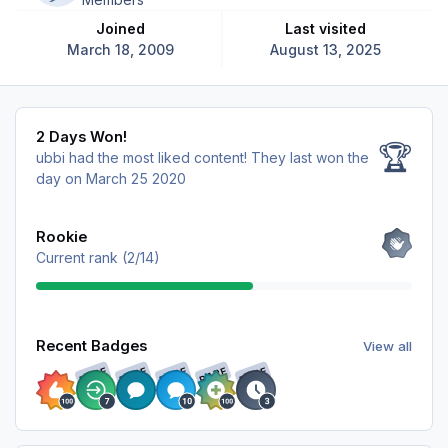
Joined
Last visited
March 18, 2009
August 13, 2025
2 Days Won!
2 Days Won!
🏆
ubbi had the most liked content!
They last won the
day on March 25 2020
View all
Rookie
Current rank (2/14)
View all
Recent Badges
View all
RARE
RARE
RARE
RARE
RARE