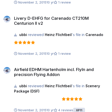
November 2, 2015
10 yr
1 review
Livery D-EHFG for Carenado CT210M Centurion II v2
Livery D-EHFG for Carenado CT210M
Centurion II v2
ubbi
reviewed
Heinz Flichtbeil
's file in
Carenado
November 2, 2015
10 yr
1 review
Airfield EDHM Hartenholm incl. FlyIn and precision Flying Addon
Airfield EDHM Hartenholm incl. FlyIn and
precision Flying Addon
ubbi
reviewed
Heinz Flichtbeil
's file in
Scenery
Package (DSF)
November 2, 2015
10 yr
4 reviews
XP11