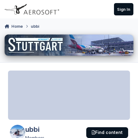
Skip to content
Sign In
Home
ubbi
ubbi
Find content
Members