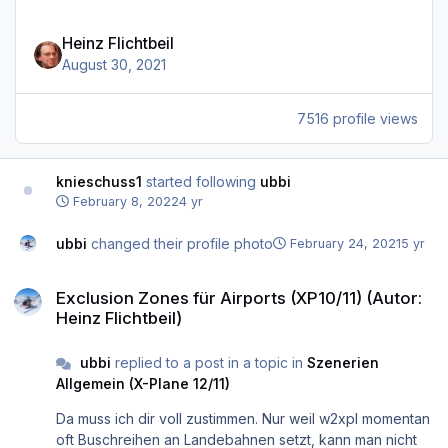
Heinz Flichtbeil
August 30, 2021
7516 profile views
knieschuss1
started following
ubbi
February 8, 2022
4 yr
ubbi
changed their profile photo
February 24, 2021
5 yr
Exclusion Zones für Airports (XP10/11) (Autor: Heinz Flichtbeil)
Exclusion Zones für Airports (XP10/11) (Autor:
Heinz Flichtbeil)
ubbi
replied to a post in a topic in
Szenerien
Allgemein (X-Plane 12/11)
Da muss ich dir voll zustimmen. Nur weil w2xpl momentan
oft Buschreihen an Landebahnen setzt, kann man nicht