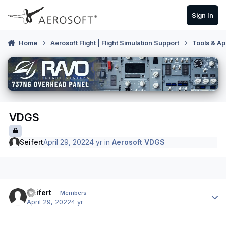
Skip to content
Sign In
Home
Aerosoft Flight | Flight Simulation Support
Tools & Ap
VDGS
Seifert
April 29, 2022
4 yr
in
Aerosoft VDGS
Author stats
Seifert
Members
April 29, 2022
4 yr