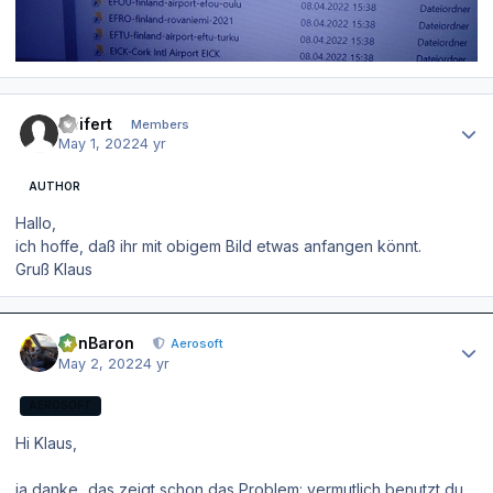
Author stats
Seifert
Members
May 1, 2022
4 yr
AUTHOR
Hallo,
ich hoffe, daß ihr mit obigem Bild etwas anfangen könnt.
Gruß Klaus
Author stats
BenBaron
Aerosoft
May 2, 2022
4 yr
AEROSOFT
Hi Klaus,
ja danke...das zeigt schon das Problem: vermutlich benutzt du