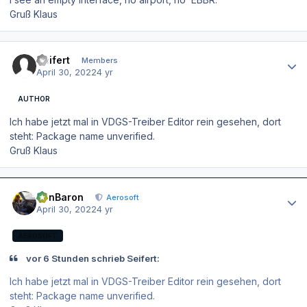
Gruß Klaus
Author stats
Seifert
Members
April 30, 2022
4 yr
AUTHOR
Ich habe jetzt mal in VDGS-Treiber Editor rein gesehen, dort
steht: Package name unverified.
Gruß Klaus
Author stats
BenBaron
Aerosoft
April 30, 2022
4 yr
AEROSOFT
vor 6 Stunden schrieb Seifert:
Ich habe jetzt mal in VDGS-Treiber Editor rein gesehen, dort
steht: Package name unverified.