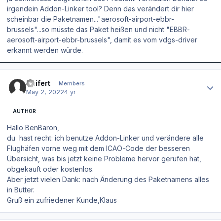
irgendein Addon-Linker tool? Denn das verändert dir hier
scheinbar die Paketnamen..."aerosoft-airport-ebbr-
brussels"...so müsste das Paket heißen und nicht "EBBR-
aerosoft-airport-ebbr-brussels", damit es vom vdgs-driver
erkannt werden würde.
Author stats
Seifert
Members
May 2, 2022
4 yr
AUTHOR
Hallo BenBaron,
du hast recht: ich benutze Addon-Linker und verändere alle
Flughäfen vorne weg mit dem ICAO-Code der besseren
Übersicht, was bis jetzt keine Probleme hervor gerufen hat,
obgekauft oder kostenlos.
Aber jetzt vielen Dank: nach Änderung des Paketnamens alles
in Butter.
Gruß ein zufriedener Kunde,Klaus