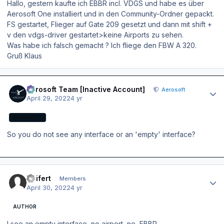
Hallo, gestern kaufte ich EBBR incl. VDGS und habe es über
Aerosoft One installiert und in den Community-Ordner gepackt.
FS gestartet, Flieger auf Gate 209 gesetzt und dann mit shift +
v den vdgs-driver gestartet>keine Airports zu sehen.
Was habe ich falsch gemacht ? Ich fliege den FBW A 320.
Gruß Klaus
Author stats
Aerosoft Team [Inactive Account]
Aerosoft
April 29, 2022
4 yr
AEROSOFT
So you do not see any interface or an 'empty' interface?
Author stats
Seifert
Members
April 30, 2022
4 yr
AUTHOR
I see an empty interface, no airport, no EBBR.