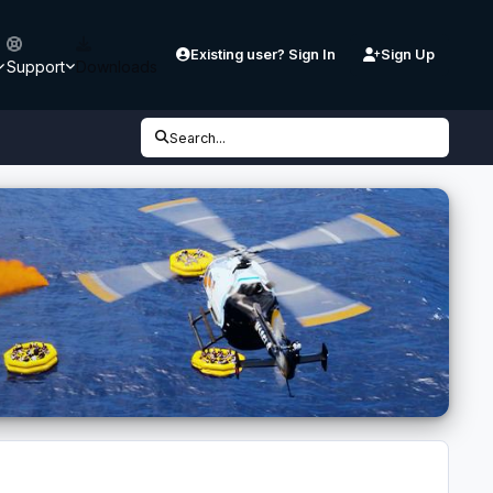
Existing user? Sign In
Sign Up
Support
Downloads
Search...