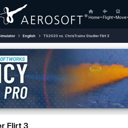
Home
Flight
Move
Simulator
English
TS2020 vs. ChrisTrains Stadler Flirt 3
 Flirt 3