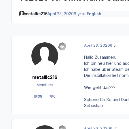
metallic216
April 23, 2020
6 yr
in
English
April 23, 2020
6 yr
Hallo Zusammen.
Ich bin neu hier und au
Ich habe über Steam de
Die Installation lief n
metallic216
Members
Wie geht das???
38
0
posts
Reputation
Schöne Grüße und Dan
Sebastian
April 26, 2020
6 yr