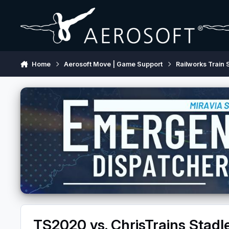
Skip to content
Home
Aerosoft Move | Game Support
Railworks Train 
TS2020 vs. ChrisTrains Stadler