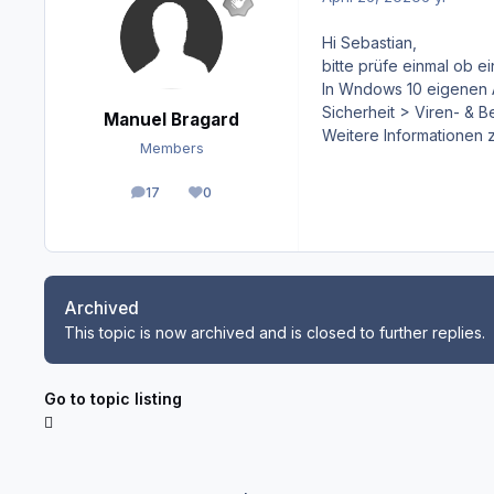
Hi Sebastian,
bitte prüfe einmal ob e
In Wndows 10 eigenen A
Sicherheit > Viren- & 
Manuel Bragard
Weitere Informationen z
Members
17
0
posts
Reputation
Archived
This topic is now archived and is closed to further replies.
Go to topic listing