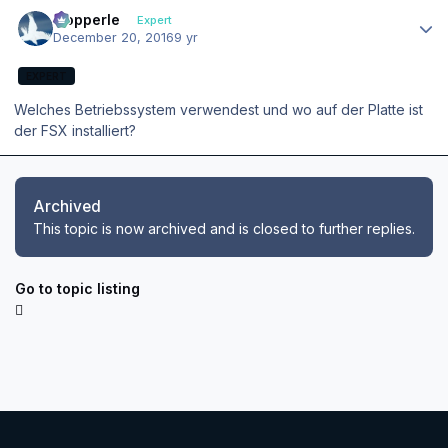
Author stats
mopperle
Expert
December 20, 2016
9 yr
EXPERT
Welches Betriebssystem verwendest und wo auf der Platte ist
der FSX installiert?
Archived
This topic is now archived and is closed to further replies.
Go to topic listing