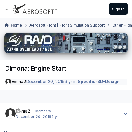
Skip to content
Sign In
Home
Aerosoft Flight | Flight Simulation Support
Other Flig
Dimona: Engine Start
Emma2
December 20, 2016
9 yr
in
Specific-3D-Design
Author stats
Emma2
Members
December 20, 2016
9 yr