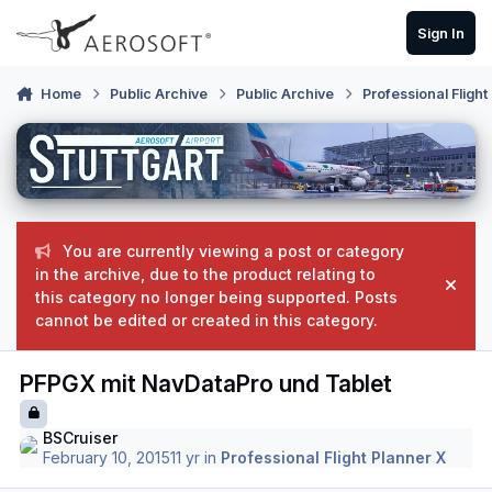
Skip to content
Sign In
Home
Public Archive
Public Archive
Professional Flight
You are currently viewing a post or category
in the archive, due to the product relating to
Hide
this category no longer being supported. Posts
cannot be edited or created in this category.
PFPGX mit NavDataPro und Tablet
BSCruiser
February 10, 2015
11 yr
in
Professional Flight Planner X