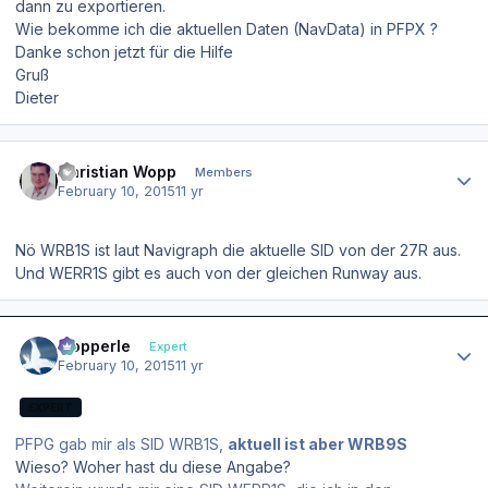
dann zu exportieren.
Wie bekomme ich die aktuellen Daten (NavData) in PFPX ?
Danke schon jetzt für die Hilfe
Gruß
Dieter
Author stats
Christian Wopp
Members
February 10, 2015
11 yr
Nö WRB1S ist laut Navigraph die aktuelle SID von der 27R aus.
Und WERR1S gibt es auch von der gleichen Runway aus.
Author stats
mopperle
Expert
February 10, 2015
11 yr
EXPERT
PFPG gab mir als SID WRB1S,
aktuell ist aber WRB9S
Wieso? Woher hast du diese Angabe?