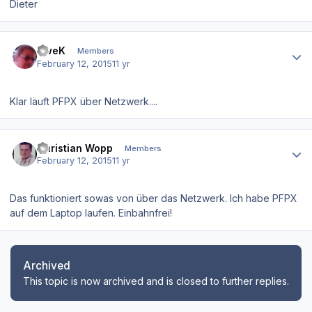
Dieter
Author stats
UweK
Members
February 12, 2015
11 yr
Klar läuft PFPX über Netzwerk....
Author stats
Christian Wopp
Members
February 12, 2015
11 yr
Das funktioniert sowas von über das Netzwerk. Ich habe PFPX
auf dem Laptop laufen. Einbahnfrei!
Archived
This topic is now archived and is closed to further replies.