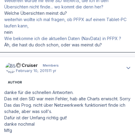
Weiterein wurde mir eine SID WERR1S, die ich in den
Übersichten nicht finde... wo kommt die denn her?
Welche Übersichten meinst du?
weiterhin wollte ich mal fragen, ob PFPX auf einem Tablet-PC
laufen kann,
nein
Wie bekomme ich die aktuellen Daten (NavData) in PFPX ?
Äh, die hast du doch schon, oder was meinst du?
Author stats
BSCruiser
Members
February 10, 2015
11 yr
AUTHOR
danke für die schnellen Antworten.
Das mit den SID war mein Fehler, hab alte Charts erwischt. Sorry
Das das Prog. nicht über Netzwerkwerk funktioniert finde ich
schade, aber was soll's.
Dafür ist der Umfang richtig gut!
danke nochmal
Mfg