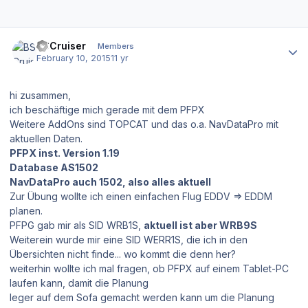
Author stats
BSCruiser
Members
February 10, 2015
11 yr
hi zusammen,
ich beschäftige mich gerade mit dem PFPX
Weitere AddOns sind TOPCAT und das o.a. NavDataPro mit
aktuellen Daten.
PFPX inst. Version 1.19
Database AS1502
NavDataPro auch 1502, also alles aktuell
Zur Übung wollte ich einen einfachen Flug EDDV => EDDM
planen.
PFPG gab mir als SID WRB1S,
aktuell ist aber WRB9S
Weiterein wurde mir eine SID WERR1S, die ich in den
Übersichten nicht finde... wo kommt die denn her?
weiterhin wollte ich mal fragen, ob PFPX auf einem Tablet-PC
laufen kann, damit die Planung
leger auf dem Sofa gemacht werden kann um die Planung