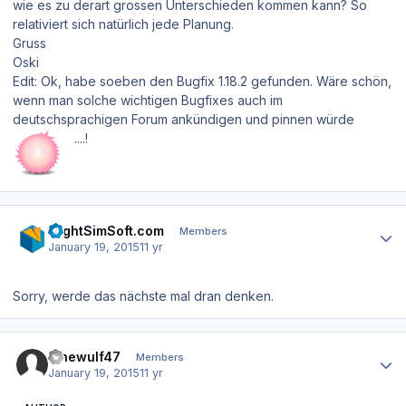
wie es zu derart grossen Unterschieden kommen kann? So
relativiert sich natürlich jede Planung.
Gruss
Oski
Edit: Ok, habe soeben den Bugfix 1.18.2 gefunden. Wäre schön,
wenn man solche wichtigen Bugfixes auch im
deutschsprachigen Forum ankündigen und pinnen würde
....!
Author stats
FlightSimSoft.com
Members
January 19, 2015
11 yr
Sorry, werde das nächste mal dran denken.
Author stats
lonewulf47
Members
January 19, 2015
11 yr