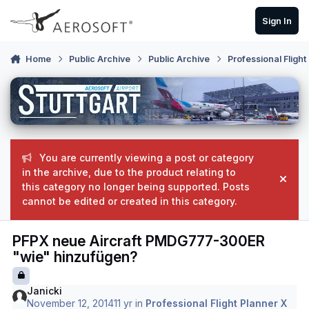
Skip to content
Sign In
Home
Public Archive
Public Archive
Professional Flight
You are currently viewing a post or category
in the archive, due to the product relating to
Hide
this category no longer being supported. Posts
cannot be edited or created in this category.
PFPX neue Aircraft PMDG777-300ER
"wie" hinzufügen?
Janicki
November 12, 2014
11 yr
in
Professional Flight Planner X