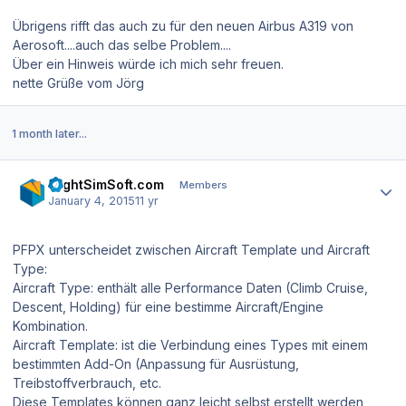
Übrigens rifft das auch zu für den neuen Airbus A319 von
Aerosoft....auch das selbe Problem....
Über ein Hinweis würde ich mich sehr freuen.
nette Grüße vom Jörg
1 month later...
Author stats
FlightSimSoft.com
Members
January 4, 2015
11 yr
PFPX unterscheidet zwischen Aircraft Template und Aircraft
Type:
Aircraft Type: enthält alle Performance Daten (Climb Cruise,
Descent, Holding) für eine bestimme Aircraft/Engine
Kombination.
Aircraft Template: ist die Verbindung eines Types mit einem
bestimmten Add-On (Anpassung für Ausrüstung,
Treibstoffverbrauch, etc.
Diese Templates können ganz leicht selbst erstellt werden,