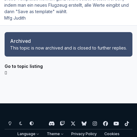
indem man ein neues Flugzeug erstellt, alle Werte eingibt und
dann "Save as template" wählt.
Mfg Judith
Archived
This topic is now archived and is closed to further replies.
Go to topic listing
Light Mode
Dark Mode
System Preference
d
t
x
b
i
f
y
t
i
w
l
n
a
o
i
Language
Theme
Privacy Policy
Cookies
s
i
u
s
c
u
k