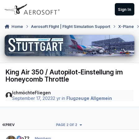
Skip to content
Sign In
Home
Aerosoft Flight | Flight Simulation Support
X-Plane
King Air 350 / Autopilot-Einstellung im
Honeycomb Throttle
IchmöchteFliegen
September 17, 2023
2 yr
in
Flugzeuge Allgemein
FIRST PAGE
PREV
PAGE 2 OF 2
Author stats
ron72
Members