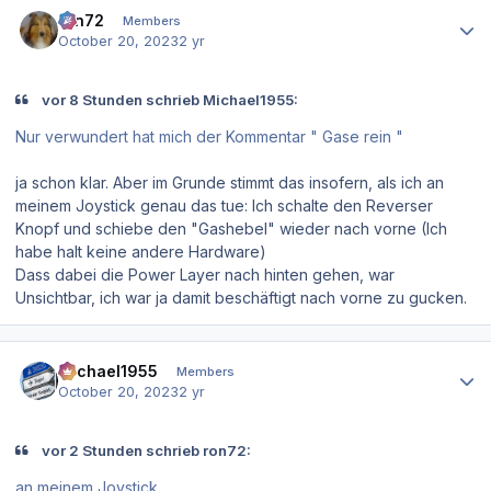
Author stats
ron72
Members
October 20, 2023
2 yr
vor 8 Stunden schrieb Michael1955:
Nur verwundert hat mich der Kommentar " Gase rein "
ja schon klar. Aber im Grunde stimmt das insofern, als ich an
meinem Joystick genau das tue: Ich schalte den Reverser
Knopf und schiebe den "Gashebel" wieder nach vorne (Ich
habe halt keine andere Hardware)
Dass dabei die Power Layer nach hinten gehen, war
Unsichtbar, ich war ja damit beschäftigt nach vorne zu gucken.
Author stats
Michael1955
Members
October 20, 2023
2 yr
vor 2 Stunden schrieb ron72:
an meinem Joystick