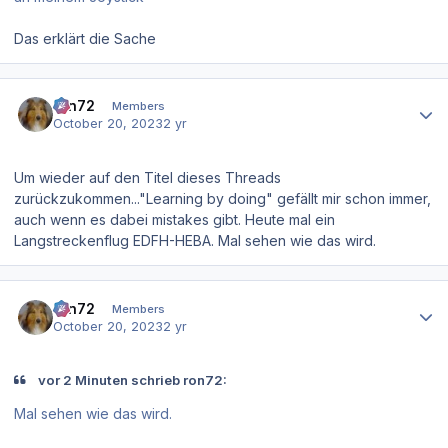
Das erklärt die Sache
Author stats
ron72
Members
October 20, 2023
2 yr
Um wieder auf den Titel dieses Threads
zurückzukommen..."Learning by doing" gefällt mir schon immer,
auch wenn es dabei mistakes gibt. Heute mal ein
Langstreckenflug EDFH-HEBA. Mal sehen wie das wird.
Author stats
ron72
Members
October 20, 2023
2 yr
vor 2 Minuten schrieb ron72:
Mal sehen wie das wird.