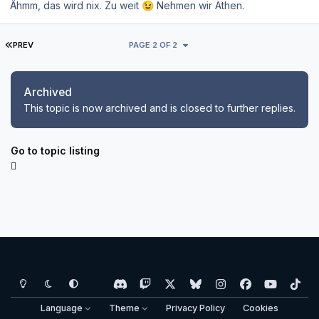
Ähmm, das wird nix. Zu weit
Nehmen wir Athen.
😉
FIRST PAGE
PREV
PAGE 2 OF 2
Archived
This topic is now archived and is closed to further replies.
Go to topic listing
Light Mode
Dark Mode
System Preference
d
t
x
b
i
f
y
t
i
w
l
n
a
o
i
Language
Theme
Privacy Policy
Cookies
s
i
u
s
c
u
k