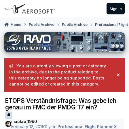
Skip to content
Sign In
Home
Public Archive
Public Archive
Professional Flight
You are currently viewing a post or category
in the archive, due to the product relating to
Hide
this category no longer being supported. Posts
cannot be edited or created in this category.
ETOPS Verständnisfrage: Was gebe ich
genau im FMC der PMDG T7 ein?
maukro_1990
February 12, 2015
11 yr
in
Professional Flight Planner X