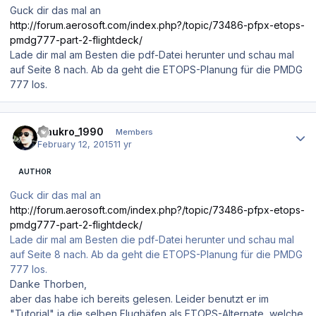
Guck dir das mal an
http://forum.aerosoft.com/index.php?/topic/73486-pfpx-etops-
pmdg777-part-2-flightdeck/
Lade dir mal am Besten die pdf-Datei herunter und schau mal
auf Seite 8 nach. Ab da geht die ETOPS-Planung für die PMDG
777 los.
Author stats
maukro_1990
Members
February 12, 2015
11 yr
AUTHOR
Guck dir das mal an
http://forum.aerosoft.com/index.php?/topic/73486-pfpx-etops-
pmdg777-part-2-flightdeck/
Lade dir mal am Besten die pdf-Datei herunter und schau mal
auf Seite 8 nach. Ab da geht die ETOPS-Planung für die PMDG
777 los.
Danke Thorben,
aber das habe ich bereits gelesen. Leider benutzt er im
"Tutorial" ja die selben Flughäfen als ETOPS-Alternate, welche