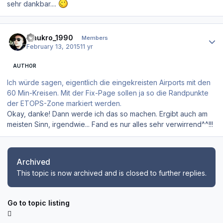
sehr dankbar....
Author stats
maukro_1990
Members
February 13, 2015
11 yr
AUTHOR
Ich würde sagen, eigentlich die eingekreisten Airports mit den
60 Min-Kreisen. Mit der Fix-Page sollen ja so die Randpunkte
der ETOPS-Zone markiert werden.
Okay, danke! Dann werde ich das so machen. Ergibt auch am
meisten Sinn, irgendwie... Fand es nur alles sehr verwirrend^^!!!
Archived
This topic is now archived and is closed to further replies.
Go to topic listing