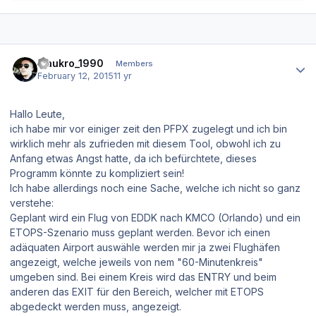
Author stats
maukro_1990
Members
February 12, 2015
11 yr
Hallo Leute,
ich habe mir vor einiger zeit den PFPX zugelegt und ich bin
wirklich mehr als zufrieden mit diesem Tool, obwohl ich zu
Anfang etwas Angst hatte, da ich befürchtete, dieses
Programm könnte zu kompliziert sein!
Ich habe allerdings noch eine Sache, welche ich nicht so ganz
verstehe:
Geplant wird ein Flug von EDDK nach KMCO (Orlando) und ein
ETOPS-Szenario muss geplant werden. Bevor ich einen
adäquaten Airport auswähle werden mir ja zwei Flughäfen
angezeigt, welche jeweils von nem "60-Minutenkreis"
umgeben sind. Bei einem Kreis wird das ENTRY und beim
anderen das EXIT für den Bereich, welcher mit ETOPS
abgedeckt werden muss, angezeigt.