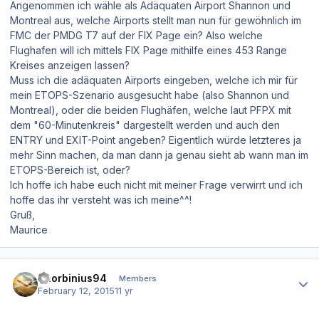
Angenommen ich wähle als Adäquaten Airport Shannon und
Montreal aus, welche Airports stellt man nun für gewöhnlich im
FMC der PMDG T7 auf der FIX Page ein? Also welche
Flughafen will ich mittels FIX Page mithilfe eines 453 Range
Kreises anzeigen lassen?
Muss ich die adäquaten Airports eingeben, welche ich mir für
mein ETOPS-Szenario ausgesucht habe (also Shannon und
Montreal), oder die beiden Flughäfen, welche laut PFPX mit
dem "60-Minutenkreis" dargestellt werden und auch den
ENTRY und EXIT-Point angeben? Eigentlich würde letzteres ja
mehr Sinn machen, da man dann ja genau sieht ab wann man im
ETOPS-Bereich ist, oder?
Ich hoffe ich habe euch nicht mit meiner Frage verwirrt und ich
hoffe das ihr versteht was ich meine^^!
Gruß,
Maurice
Author stats
Thorbinius94
Members
February 12, 2015
11 yr