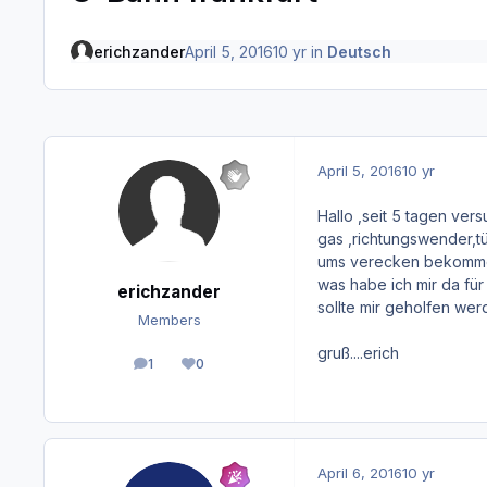
erichzander
April 5, 2016
10 yr
in
Deutsch
April 5, 2016
10 yr
Hallo ,seit 5 tagen vers
gas ,richtungswender,t
ums verecken bekomme i
was habe ich mir da für
erichzander
sollte mir geholfen we
Members
gruß....erich
1
0
posts
Reputation
April 6, 2016
10 yr