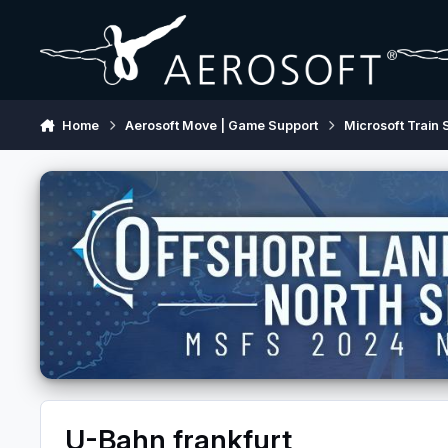
Skip to content
Home
Aerosoft Move | Game Support
Microsoft Train 
U-Bahn frankfurt