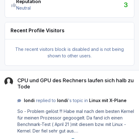
Reputation
3
Neutral
Recent Profile Visitors
The recent visitors block is disabled and is not being
shown to other users.
CPU und GPU des Rechners laufen sich halb zu Tode
CPU und GPU des Rechners laufen sich halb zu
Tode
londi
replied to
londi
's topic in
Linux mit X-Plane
So - Problem gelöst !!! Habe mal nach dem besten Kernel
für meinen Prozessor gegoogelt. Da fand ich einen
Benchmark-Test ( April 21 )mit diesem bzw. mit Linux -
Kernel. Der fiel sehr gut aus.
https://www.linuxlookup.com/review/amd_ryzen_7_5800x