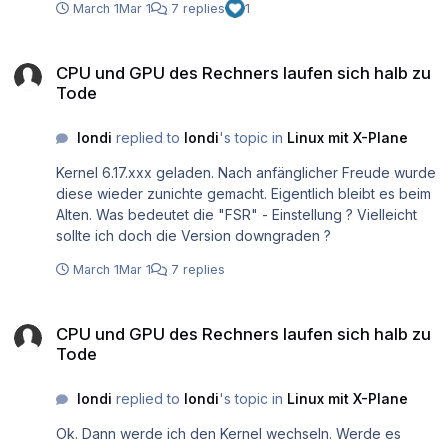
March 1
Mar 1
7 replies
1
_linux_benchmarks_review
https://www.pcgameshardware.de/Linux-Software-
CPU und GPU des Rechners laufen sich halb zu Tode
26761/News/Ryzen-und-Radeon-profitieren-von-Kernel-
CPU und GPU des Rechners laufen sich halb zu
6-11-1455780/ Danach wurde im Zusammenhang mit
Tode
einem sehr guten Luftkühler dieser Prozessor getestet.
Empfehlung war ein 6.11.xxx Kernel. Ich habe 6.11.0 - 29
londi
replied to
londi
's topic in
Linux mit X-Plane
geladen und ausprobiert. Flug mit einer kleineren
Maschine fps 70 + . Habe dann mit v - sync auf meine 60
Kernel 6.17.xxx geladen. Nach anfänglicher Freude wurde
Hz - Monitorfrequenz begrenzt. Temperaturen CPU und
diese wieder zunichte gemacht. Eigentlich bleibt es beim
GPU ca. Anfang 70 Grad. Leerlauf dann ca. 38 Grad. Das
Alten. Was bedeutet die "FSR" - Einstellung ? Vielleicht
war es. Dachte immer, der neueste Kernel ist der Beste.
sollte ich doch die Version downgraden ?
War ein Irrtum - wieder was dazugelernt. Nochmals
nachgefragt: Kann man die Datenmenge im Fenster so
March 1
Mar 1
7 replies
einstellen, daß nur z.B. eine Drehzahl, eine Höhe, eine
definierte Geschwindigkeit gezeigt wird ? Ansonsten
CPU und GPU des Rechners laufen sich halb zu Tode
vielen Dank für den Tipp. Man braucht manchmal so
CPU und GPU des Rechners laufen sich halb zu
etwas, um auf die richtige Fährte zu stoßen ...
Tode
londi
replied to
londi
's topic in
Linux mit X-Plane
Ok. Dann werde ich den Kernel wechseln. Werde es