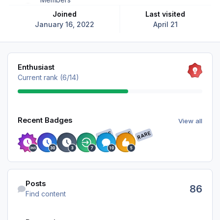
Joined
Last visited
January 16, 2022
April 21
View all
Enthusiast
Current rank (6/14)
View all
Recent Badges
View all
RARE
RARE
RARE
Find content
Posts
86
Find content