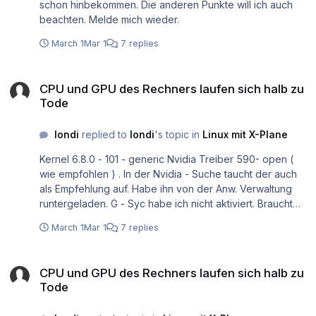
schon hinbekommen. Die anderen Punkte will ich auch
beachten. Melde mich wieder.
March 1
Mar 1
7 replies
CPU und GPU des Rechners laufen sich halb zu Tode
CPU und GPU des Rechners laufen sich halb zu
Tode
londi
replied to
londi
's topic in
Linux mit X-Plane
Kernel 6.8.0 - 101 - generic Nvidia Treiber 590- open (
wie empfohlen ) . In der Nvidia - Suche taucht der auch
als Empfehlung auf. Habe ihn von der Anw. Verwaltung
runtergeladen. G - Syc habe ich nicht aktiviert. Braucht
man auch angeblich nicht . Was mir einleuchtet. Die cpu
March 1
Mar 1
7 replies
bzw. gpu -. Zeiten habe ich jetzt nicht parat. Aber nach
meiner Erinnerung sind die etwa gleich . Weil diese
CPU und GPU des Rechners laufen sich halb zu Tode
angesprochen sind : Kann man eigentlich die Vielzahl der
CPU und GPU des Rechners laufen sich halb zu
Angaben im Fenster limitieren? Eigentlich interessiert mich
Tode
beim Fliegen eher nur immer ein Wert. Genauso wie die
Größe etwas höher sein könnte. Am besten wäre, wenn