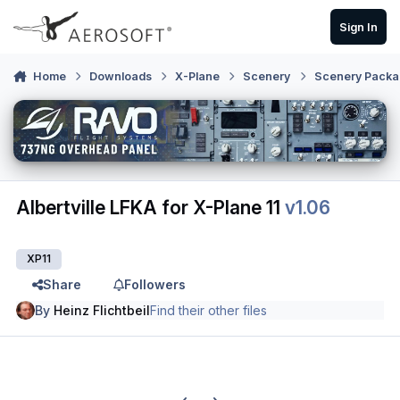
Skip to content
Sign In
Home
Downloads
X-Plane
Scenery
Scenery Packa
Albertville LFKA for X-Plane 11
v1.06
XP11
Share
Followers
By
Heinz Flichtbeil
Find their other files
Previous carousel slide
Next carousel slide