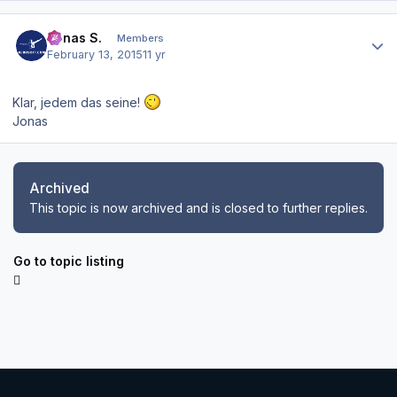
Author stats
Jonas S.
Members
February 13, 2015
11 yr
Klar, jedem das seine!
Jonas
Archived
This topic is now archived and is closed to further replies.
Go to topic listing