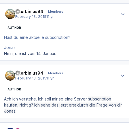
Author stats
Thorbinius94
Members
February 13, 2015
11 yr
AUTHOR
Hast du eine aktuelle subscription?
Jonas
Nein, die ist vom 14. Januar.
Author stats
Thorbinius94
Members
February 13, 2015
11 yr
AUTHOR
Ach ich verstehe. Ich soll mir so eine Server
subscription
kaufen, richtig? Ich sehe das jetzt erst durch die Frage von dir
Jonas.
Author stats