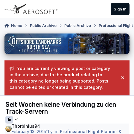
Skip to content
Sign In
Home
Public Archive
Public Archive
Professional Flight
You are currently viewing a post or category
in the archive, due to the product relating to
Hide
this category no longer being supported. Posts
cannot be edited or created in this category.
Seit Wochen keine Verbindung zu den
Track-Servern
Thorbinius94
February 13, 2015
11 yr
in
Professional Flight Planner X