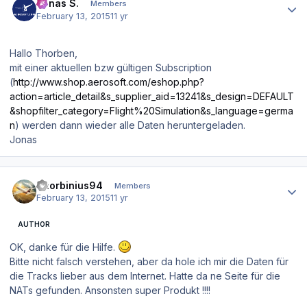
Jonas S.
Members
February 13, 2015
11 yr
Hallo Thorben,
mit einer aktuellen bzw gültigen Subscription
(
http://www.shop.aerosoft.com/eshop.php?
action=article_detail&s_supplier_aid=13241&s_design=DEFAULT
&shopfilter_category=Flight%20Simulation&s_language=germa
n
) werden dann wieder alle Daten heruntergeladen.
Jonas
Author stats
Thorbinius94
Members
February 13, 2015
11 yr
AUTHOR
OK, danke für die Hilfe.
Bitte nicht falsch verstehen, aber da hole ich mir die Daten für
die Tracks lieber aus dem Internet. Hatte da ne Seite für die
NATs gefunden. Ansonsten super Produkt !!!!