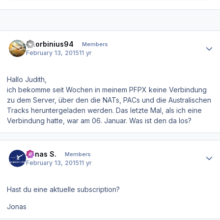
Author stats
Thorbinius94
Members
February 13, 2015
11 yr
Hallo Judith,
ich bekomme seit Wochen in meinem PFPX keine Verbindung
zu dem Server, über den die NATs, PACs und die Australischen
Tracks heruntergeladen werden. Das letzte Mal, als ich eine
Verbindung hatte, war am 06. Januar. Was ist den da los?
Author stats
Jonas S.
Members
February 13, 2015
11 yr
Hast du eine aktuelle subscription?
Jonas