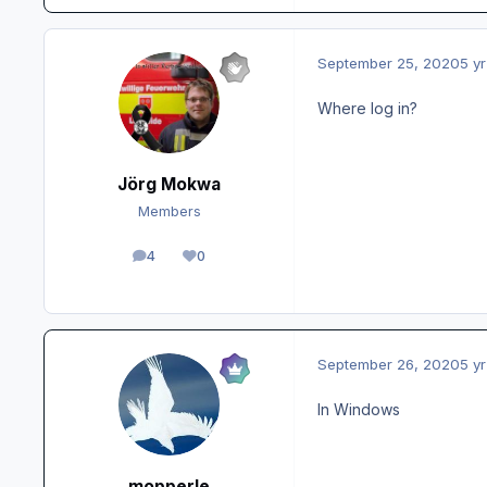
September 25, 2020
5 yr
Where log in?
Jörg Mokwa
Members
4
0
posts
Reputation
September 26, 2020
5 yr
In Windows
mopperle