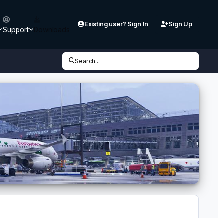
Existing user? Sign In
Sign Up
Support
Downloads
Search...