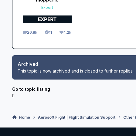
Expert
26.8k
11
4.2k
posts
Solutions
Reputation
Archived
This topic is now archived and is closed to further replies.
Go to topic listing
Home
Aerosoft Flight | Flight Simulation Support
Other 