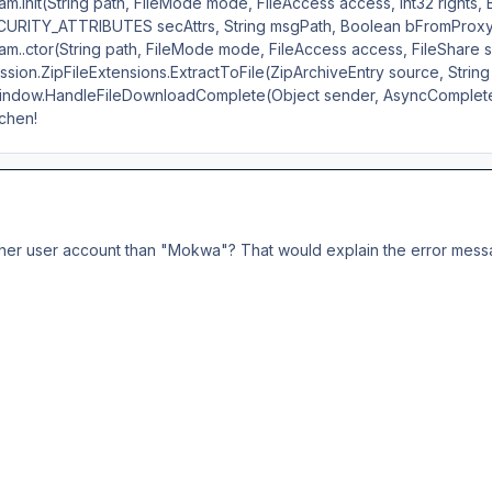
m.Init(String path, FileMode mode, FileAccess access, Int32 rights, 
SECURITY_ATTRIBUTES secAttrs, String msgPath, Boolean bFromProx
am..ctor(String path, FileMode mode, FileAccess access, FileShare 
ion.ZipFileExtensions.ExtractToFile(ZipArchiveEntry source, String
ndow.HandleFileDownloadComplete(Object sender, AsyncComplet
chen!
other user account than "Mokwa"? That would explain the error mess