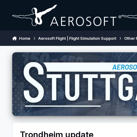
Skip to content
Home
Aerosoft Flight | Flight Simulation Support
Other 
Trondheim update