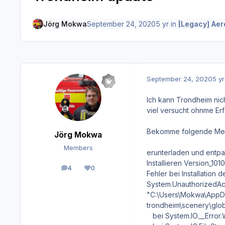
Jörg Mokwa
September 24, 2020
5 yr
in
[Legacy] Aer
September 24, 2020
5 yr
Ich kann Trondheim nic
viel versucht ohnme Erf
Bekomme folgende Me
Jörg Mokwa
Members
erunterladen und entpac
Installieren Version_1010\
4
0
posts
Reputation
Fehler bei Installation d
System.UnauthorizedAcc
"C:\Users\Mokwa\AppDa
trondheim\scenery\glo
bei System.IO.__Error.