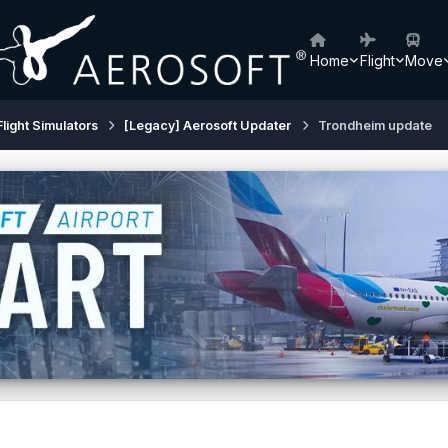
Home
Flight
Move
Flight Simulators
[Legacy] Aerosoft Updater
Trondheim update