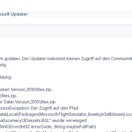
osoft Updater
ht updaten. Der Updater bekommt keinen Zugriff auf den Communnity 
olg.
ldung:
ken Version_1010\files.zip...
files.zip...
er Datei Version_1010\files.zip:
essException: Der Zugriff auf den Pfad
ta\Local\Packages\Microsoft.FlightSimulator_8wekyb3d8bbwe\Loc
bal\scenery\3Dassets.BGL" wurde verweigert.
WinIOError(Int32 errorCode, String maybeFullPath)