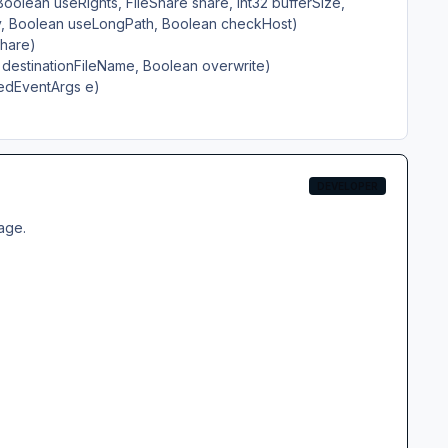
Boolean useRights, FileShare share, Int32 bufferSize,
y, Boolean useLongPath, Boolean checkHost)
share)
 destinationFileName, Boolean overwrite)
edEventArgs e)
DEVELOPER
age.