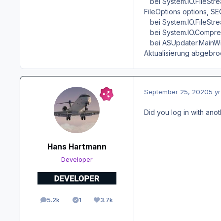
bei System.IO.FileStrea
FileOptions options, 
bei System.IO.FileStre
bei System.IO.Compress
bei ASUpdater.MainWi
Aktualisierung abgebro
September 25, 2020
5 yr
Did you log in with an
Hans Hartmann
Developer
5.2k
1
3.7k
posts
Solutions
Reputation