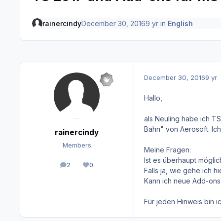
rainercindy
December 30, 2016
9 yr
in
English
December 30, 2016
9 yr
Hallo,
als Neuling habe ich TS
Bahn" von Aerosoft. I
rainercindy
Members
Meine Fragen:
Ist es überhaupt möglic
2
0
posts
Reputation
Falls ja, wie gehe ich h
Kann ich neue Add-ons 
Für jeden Hinweis bin i