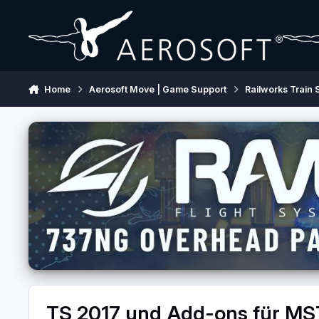
Skip to content
Home
Aerosoft Move | Game Support
Railworks Train 
TS 2017 und Add-ons für M