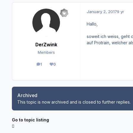
January 2, 2017
9 yr
Hallo,
soweit ich weiss, geht
auf Protrain, welcher a
DerZwink
Members
1
0
posts
Reputation
Archived
This topic is now archived and is closed to further replies.
Go to topic listing