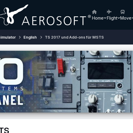
Home
Flight
Move
Simulator
English
TS 2017 und Add-ons für MSTS
STS