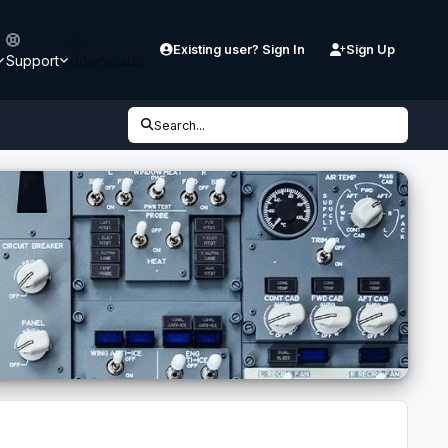
Existing user? Sign In
Sign Up
Support
Downloads
Search...