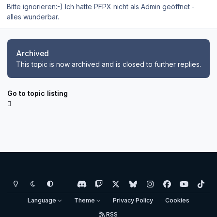
Bitte ignorieren:-) Ich hatte PFPX nicht als Admin geöffnet -
alles wunderbar.
Archived
This topic is now archived and is closed to further replies.
Go to topic listing
Light Mode
Dark Mode
System Preference
d
t
x
b
i
f
y
t
i
w
l
n
a
o
i
Language
Theme
Privacy Policy
Cookies
s
i
u
s
c
u
k
RSS
c
t
e
t
e
t
t