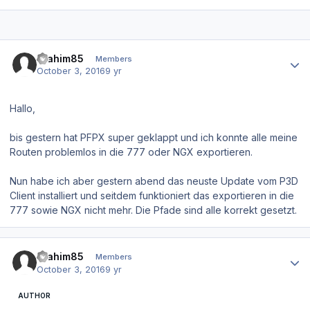
Author stats
Brahim85
Members
October 3, 2016
9 yr
Hallo,
bis gestern hat PFPX super geklappt und ich konnte alle meine
Routen problemlos in die 777 oder NGX exportieren.
Nun habe ich aber gestern abend das neuste Update vom P3D
Client installiert und seitdem funktioniert das exportieren in die
777 sowie NGX nicht mehr. Die Pfade sind alle korrekt gesetzt.
Author stats
Brahim85
Members
October 3, 2016
9 yr
AUTHOR