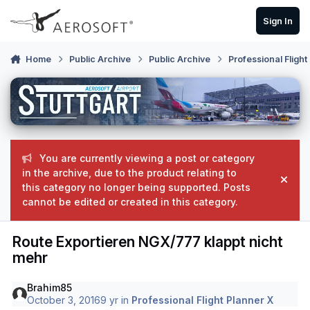
Skip to content
Sign In
Home
Public Archive
Public Archive
Professional Flight
You are currently viewing a post or category
in the archive, due to the product relating to
Hide
this category no longer being supported. Posts
cannot be edited or created in this category.
Route Exportieren NGX/777 klappt nicht
mehr
Brahim85
October 3, 2016
9 yr
in
Professional Flight Planner X