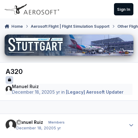
Skip to content
Sign In
Home
Aerosoft Flight | Flight Simulation Support
Other Flig
A320
Manuel Ruiz
December 18, 2020
5 yr
in
[Legacy] Aerosoft Updater
Author stats
Manuel Ruiz
Members
December 18, 2020
5 yr