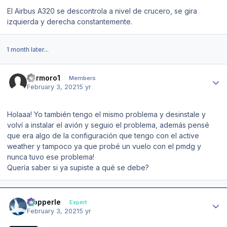
El Airbus A320 se descontrola a nivel de crucero, se gira
izquierda y derecha constantemente.
1 month later...
Author stats
carmoro1
Members
February 3, 2021
5 yr
Holaaa! Yo también tengo el mismo problema y desinstale y
volví a instalar el avión y seguio el problema, además pensé
que era algo de la configuración que tengo con el active
weather y tampoco ya que probé un vuelo con el pmdg y
nunca tuvo ese problema!
Quería saber si ya supiste a qué se debe?
Author stats
mopperle
Expert
February 3, 2021
5 yr