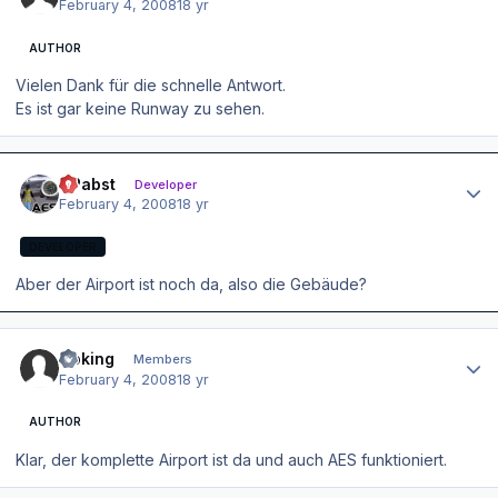
February 4, 2008
18 yr
AUTHOR
Vielen Dank für die schnelle Antwort.
Es ist gar keine Runway zu sehen.
Author stats
OPabst
Developer
February 4, 2008
18 yr
DEVELOPER
Aber der Airport ist noch da, also die Gebäude?
Author stats
Goking
Members
February 4, 2008
18 yr
AUTHOR
Klar, der komplette Airport ist da und auch AES funktioniert.