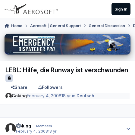
Skip to content
Sign In
Home
Aerosoft | General Support
General Discussion
LEBL: Hilfe, die Runway ist verschwunden
Share
Followers
Goking
February 4, 2008
18 yr
in
Deutsch
Author stats
Goking
Members
February 4, 2008
18 yr