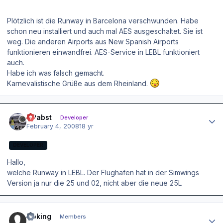
Plötzlich ist die Runway in Barcelona verschwunden. Habe
schon neu installiert und auch mal AES ausgeschaltet. Sie ist
weg. Die anderen Airports aus New Spanish Airports
funktionieren einwandfrei. AES-Service in LEBL funktioniert
auch.
Habe ich was falsch gemacht.
Karnevalistische Grüße aus dem Rheinland.
Author stats
OPabst
Developer
February 4, 2008
18 yr
DEVELOPER
Hallo,
welche Runway in LEBL. Der Flughafen hat in der Simwings
Version ja nur die 25 und 02, nicht aber die neue 25L
Author stats
Goking
Members