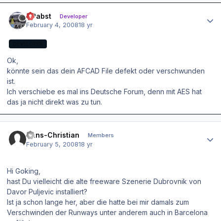
Author stats
OPabst
Developer
February 4, 2008
18 yr
DEVELOPER
Ok,
könnte sein das dein AFCAD File defekt oder verschwunden
ist.
Ich verschiebe es mal ins Deutsche Forum, denn mit AES hat
das ja nicht direkt was zu tun.
Author stats
Hans-Christian
Members
February 5, 2008
18 yr
Hi Goking,
hast Du vielleicht die alte freeware Szenerie Dubrovnik von
Davor Puljevic installiert?
Ist ja schon lange her, aber die hatte bei mir damals zum
Verschwinden der Runways unter anderem auch in Barcelona