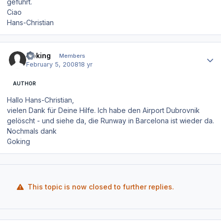
geführt.
Ciao
Hans-Christian
Author stats
Goking
Members
February 5, 2008
18 yr
AUTHOR
Hallo Hans-Christian,
vielen Dank für Deine Hilfe. Ich habe den Airport Dubrovnik
gelöscht - und siehe da, die Runway in Barcelona ist wieder da.
Nochmals dank
Goking
This topic is now closed to further replies.