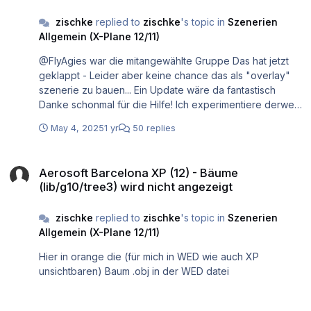
zischke
replied to
zischke
's topic in
Szenerien
Allgemein (X-Plane 12/11)
@FlyAgies war die mitangewählte Gruppe Das hat jetzt
geklappt - Leider aber keine chance das als "overlay"
szenerie zu bauen... Ein Update wäre da fantastisch
Danke schonmal für die Hilfe! Ich experimentiere derweil
weiter und versuche da irgendeine temporäre Lösung zu
May 4, 2025
1 yr
50 replies
bauen.
Aerosoft Barcelona XP (12) - Bäume (lib/g10/tree3) wird nicht angez
Aerosoft Barcelona XP (12) - Bäume
(lib/g10/tree3) wird nicht angezeigt
zischke
replied to
zischke
's topic in
Szenerien
Allgemein (X-Plane 12/11)
Hier in orange die (für mich in WED wie auch XP
unsichtbaren) Baum .obj in der WED datei