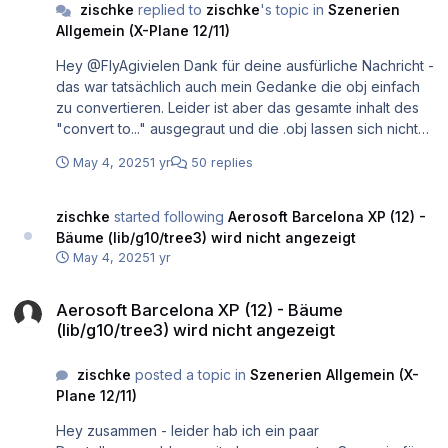
zischke
replied to
zischke
's topic in
Szenerien
Allgemein (X-Plane 12/11)
Hey @FlyAgivielen Dank für deine ausfürliche Nachricht -
das war tatsächlich auch mein Gedanke die obj einfach
zu convertieren. Leider ist aber das gesamte inhalt des
"convert to..." ausgegraut und die .obj lassen sich nicht
convertieren... Ich hab leider auch keine Ahnung warum
May 4, 2025
1 yr
50 replies
das hier der Fall ist. Ich habs grad durch irgendwelche
anderen bäume ersetzt - es scheint allerdings das die
exclusion zone im hauptairport es irgendwie verhindert
zischke
started following
Aerosoft Barcelona XP (12) -
Bäume (lib/g10/tree3) wird nicht angezeigt
May 4, 2025
1 yr
Aerosoft Barcelona XP (12) - Bäume (lib/g10/tree3) wird nicht angez
Aerosoft Barcelona XP (12) - Bäume
(lib/g10/tree3) wird nicht angezeigt
zischke
posted a topic in
Szenerien Allgemein (X-
Plane 12/11)
Hey zusammen - leider hab ich ein paar