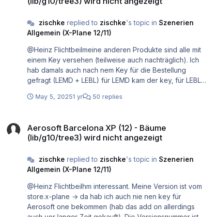
(lib/g10/tree3) wird nicht angezeigt
auf der 24R dieses Polygon-durchschein Problemchen....
Ansonsten müsste man mal das layout nochmal auf seine
zischke
replied to
zischke
's topic in
Szenerien
Aktualität überprüfen... großer Flughafen heißt eigentlich
Allgemein (X-Plane 12/11)
fast immer Baustelle und Neuerungen... Ansonsten könnte
der Flughafen noch bisschen Wiese vertragen
@Heinz Flichtbeilmeine anderen Produkte sind alle mit
einem Key versehen (teilweise auch nachträglich). Ich
hab damals auch nach nem Key für die Bestellung
gefragt (LEMD + LEBL) für LEMD kam der key, für LEBL
nur die aktuelle version in den store, welche ich dann
May 5, 2025
1 yr
50 replies
normal laden konnte... Ich frag nochmal nach - vllt hat er
einfach vergessen für beide Produkte den Key
Aerosoft Barcelona XP (12) - Bäume (lib/g10/tree3) wird nicht angez
anzulegen. Danke dir.
Aerosoft Barcelona XP (12) - Bäume
(lib/g10/tree3) wird nicht angezeigt
zischke
replied to
zischke
's topic in
Szenerien
Allgemein (X-Plane 12/11)
@Heinz Flichtbeilhm interessant. Meine Version ist vom
store.x-plane -> da hab ich auch nie nen key für
Aerosoft one bekommen (hab das add on allerdings
auch vor langer Zeit gekauft). Die Versionsnummer ist