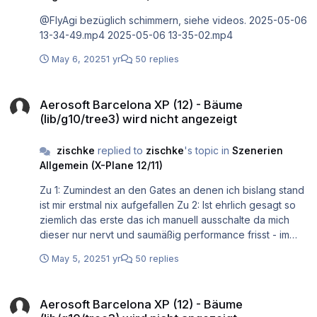
eingebunden ist.
@FlyAgi bezüglich schimmern, siehe videos. 2025-05-06
13-34-49.mp4 2025-05-06 13-35-02.mp4
May 6, 2025
1 yr
50 replies
Aerosoft Barcelona XP (12) - Bäume (lib/g10/tree3) wird nicht angez
Aerosoft Barcelona XP (12) - Bäume
(lib/g10/tree3) wird nicht angezeigt
zischke
replied to
zischke
's topic in
Szenerien
Allgemein (X-Plane 12/11)
Zu 1: Zumindest an den Gates an denen ich bislang stand
ist mir erstmal nix aufgefallen Zu 2: Ist ehrlich gesagt so
ziemlich das erste das ich manuell ausschalte da mich
dieser nur nervt und saumäßig performance frisst - im
aktuellen stand ist mir aber auch da nix aufgefallen - vllt
May 5, 2025
1 yr
50 replies
ist der ja gar nicht da (gut für mich haha) Zu 3: Genau -
06/24 ist korrekt. Die Bahnen haben die Bezeichnung,
Aerosoft Barcelona XP (12) - Bäume (lib/g10/tree3) wird nicht angez
alle Schilder an denen ich vorbei kam waren noch
Aerosoft Barcelona XP (12) - Bäume
veraltet Zu 4: Nutze ich nicht. Zu 5: Ich hab nach wie vor