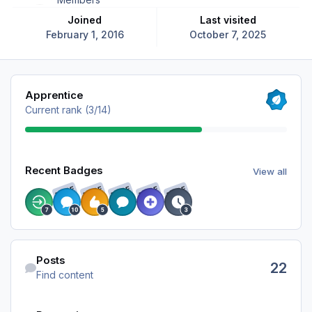
Joined
Last visited
February 1, 2016
October 7, 2025
View all
Apprentice
Current rank (3/14)
View all
Recent Badges
View all
RARE
RARE
RARE
RARE
RARE
Find content
Posts
22
Find content