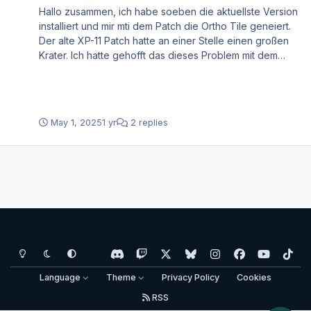
Hallo zusammen, ich habe soeben die aktuellste Version
installiert und mir mti dem Patch die Ortho Tile geneiert.
Der alte XP-11 Patch hatte an einer Stelle einen großen
Krater. Ich hatte gehofft das dieses Problem mit dem
aktuellsten Patch gelöst ist - Leider sieht das Ergebnis
wie folgt aus: (siehe Bilder) Ich will natürlich nicht
ausschließen das irgendwo bei mir was falsch lief, aber
was auch immer das Problem ist - ich finde es nicht und
May 1, 2025
1 yr
2 replies
hoffe hier auf Hilfe. Danke schonmal
Light Mode
Dark Mode
System Preference
d
t
x
b
i
f
y
t
i
w
l
n
a
o
i
Language
Theme
Privacy Policy
Cookies
s
i
u
s
c
u
k
RSS
c
t
e
t
e
t
t