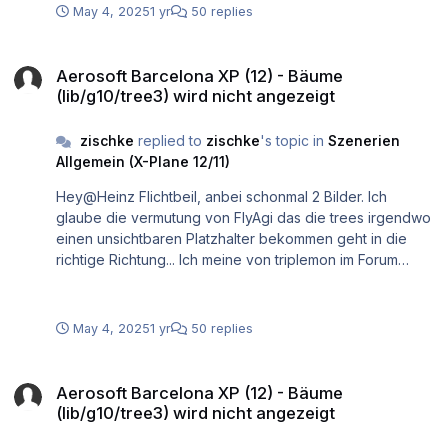
May 4, 2025
1 yr
50 replies
Aerosoft Barcelona XP (12) - Bäume (lib/g10/tree3) wird nicht angez
Aerosoft Barcelona XP (12) - Bäume
(lib/g10/tree3) wird nicht angezeigt
zischke
replied to
zischke
's topic in
Szenerien
Allgemein (X-Plane 12/11)
Hey@Heinz Flichtbeil, anbei schonmal 2 Bilder. Ich
glaube die vermutung von FlyAgi das die trees irgendwo
einen unsichtbaren Platzhalter bekommen geht in die
richtige Richtung... Ich meine von triplemon im Forum
gelesen zu haben das besagte tree library eigentlich
bereits irgendwann im Laufe von 11.5 eingestellt wurde -
zumindest schonmal soweit, das diese in wed gar nicht
May 4, 2025
1 yr
50 replies
mehr verfügbar gemacht werden kann (zumindest nicht
ohne nachzuhelfen). Ich bin aktuell in der latest beta von
Aerosoft Barcelona XP (12) - Bäume (lib/g10/tree3) wird nicht angez
xp12 - komisch das es bei dir angezeigt wird.... welche
Aerosoft Barcelona XP (12) - Bäume
version nutzt du? Danke schonmal.
(lib/g10/tree3) wird nicht angezeigt