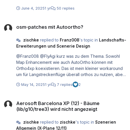
ausblenden?
June 4, 2025
1 yr
50 replies
osm-patches mit Autoortho?
osm-patches mit Autoortho?
zischke
replied to
Franz008
's topic in
Landschafts-
Erweiterungen und Scenerie Design
@Franz008 @FlyAgi kurz was zu dem Thema. Sowohl
Map Enhancement wie auch AutoOrtho können mit
Ortho4xp koexistieren. Das ist mein kleiner workaround
um für Langstreckenflüge überall orthos zu nutzen, aber
nicht tausende GB für Regionen zu laden in denen ich
May 14, 2025
1 yr
7 replies
2
selten bin, bzw die nur überflogen sind. Mit anderen
Worten - Die Tile/area in dem dein Airport ist, oder wie in
Aerosoft Barcelona XP (12) - Bäume (lib/g10/tree3) wird nicht angez
deinem Fall @Franz008der aerosoft airport, baust du
Aerosoft Barcelona XP (12) - Bäume
einfach alles mit Ortho4xp. Für alles andere drumherum
(lib/g10/tree3) wird nicht angezeigt
kannst du dann einfach Autoortho oder Map
Enhancement nutzen. Das hat noch den weiteren Vorteil,
zischke
replied to
zischke
's topic in
Szenerien
das die area um den airport garantiert immer gleich
Allgemein (X-Plane 12/11)
geladen wird, ne hohe Auflösung hat und der patch