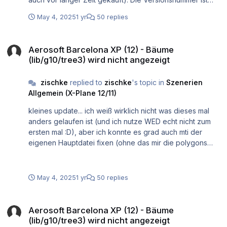
zwar die aktuellste, allerdings wäre das (leider) eins von
May 4, 2025
1 yr
50 replies
vielen malen das im store nicht das richtige bzw
vollständige Datenpaket angekommen ist... Da hab ich
Aerosoft Barcelona XP (12) - Bäume (lib/g10/tree3) wird nicht angez
schon mit diversen Developern Gespräche gehabt die
Aerosoft Barcelona XP (12) - Bäume
dann immer wieder verwundert waren das irgendwelche
(lib/g10/tree3) wird nicht angezeigt
files oder sogar Ordner komplett fehlten.... @fly agi ->
das mag natürlich auch eine Option sein...
zischke
replied to
zischke
's topic in
Szenerien
Allgemein (X-Plane 12/11)
kleines update... ich weiß wirklich nicht was dieses mal
anders gelaufen ist (und ich nutze WED echt nicht zum
ersten mal :D), aber ich konnte es grad auch mti der
eigenen Hauptdatei fixen (ohne das mir die polygons
zerschossen werden...) Vielen dank nochmal für den
Input und die Hilfe!! Anbei nun Barcelona mit 3d Bäumen
EDIT: Es gibt aufjedenfall gute Gründe für ein offizielles
May 4, 2025
1 yr
50 replies
update. Auf der 24R ghosted sich irgendein anderes
polygon durch die runway und so ziemlich alle Schilder
Aerosoft Barcelona XP (12) - Bäume (lib/g10/tree3) wird nicht angez
haben noch die 25L/R (obwohl die runway markings das
Aerosoft Barcelona XP (12) - Bäume
update bereits bekommen haben)
(lib/g10/tree3) wird nicht angezeigt