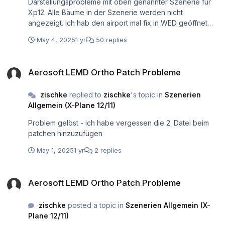
Darstellungsprobleme mit oben genannter Szenerie für
Xp12. Alle Bäume in der Szenerie werden nicht
angezeigt. Ich hab den airport mal fix in WED geöffnet
und gesehen das dort alles vorhanden ist (zumindest als
May 4, 2025
1 yr
50 replies
kleine .obj punkte - ein sichtbares Baumobjekt in wed
gibts da auch nicht). Als asset wird ein (wie es für mich
Aerosoft LEMD Ortho Patch Probleme
scheint) sehr alter LR baum "tree3" irgendwie in der xp
Aerosoft LEMD Ortho Patch Probleme
lib als .obj hinterlegt angezeigt. Über die asset suche in
WED kann ich diesen nicht finden (nicht mal in "All
zischke
replied to
zischke
's topic in
Szenerien
libraries" - dort hätte ich es als lib/g10 aber auch nicht
Allgemein (X-Plane 12/11)
erwartet...). Interessanterweise wird aber auch kein
validation error angezeigt. Im Sim selbst sind diese
Problem gelöst - ich habe vergessen die 2. Datei beim
Bäume aber leider nicht mehr sichtbar. Selber fixen durch
patchen hinzuzufügen
andere 2D Bäume oder eigene .for vegetation zeichnen
kann ich hier leider auch nicht, da sowohl ein export der
May 1, 2025
1 yr
2 replies
mitgelieferten (zuletzt vom dev bearbeiteten) WED Datei,
wie auch ein selbst erstelltes WED Dokument mit der final
Aerosoft LEMD Ortho Patch Probleme
kompilierten version sofort die Szenerie zerstört und
Aerosoft LEMD Ortho Patch Probleme
diverse polygons misplaced, entfernt etc....
zischke
posted a topic in
Szenerien Allgemein (X-
Plane 12/11)