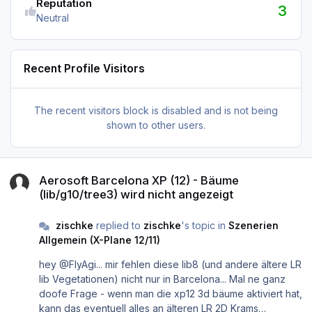
Reputation
3
Neutral
Recent Profile Visitors
The recent visitors block is disabled and is not being
shown to other users.
Aerosoft Barcelona XP (12) - Bäume (lib/g10/tree3) wird nicht angez
Aerosoft Barcelona XP (12) - Bäume
(lib/g10/tree3) wird nicht angezeigt
zischke
replied to
zischke
's topic in
Szenerien
Allgemein (X-Plane 12/11)
hey @FlyAgi... mir fehlen diese lib8 (und andere ältere LR
lib Vegetationen) nicht nur in Barcelona... Mal ne ganz
doofe Frage - wenn man die xp12 3d bäume aktiviert hat,
kann das eventuell alles an älteren LR 2D Krams