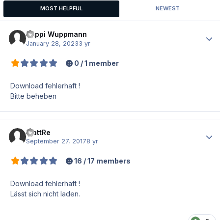
MOST HELPFUL
NEWEST
Juppi Wuppmann
Author
January 28, 2023
3 yr
0 / 1 member
Download fehlerhaft !
Bitte beheben
MattRe
Author
September 27, 2017
8 yr
16 / 17 members
Download fehlerhaft !
Lässt sich nicht laden.