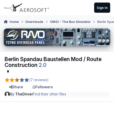
Skip to content
Sign In
Home
Downloads
OMSI – The Bus Simulator
Berlin Spa
Berlin Spandau Baustellen Mod / Route
Construction
2.0
(7 reviews)
Share
Followers
By
TheDriver
Find their other files