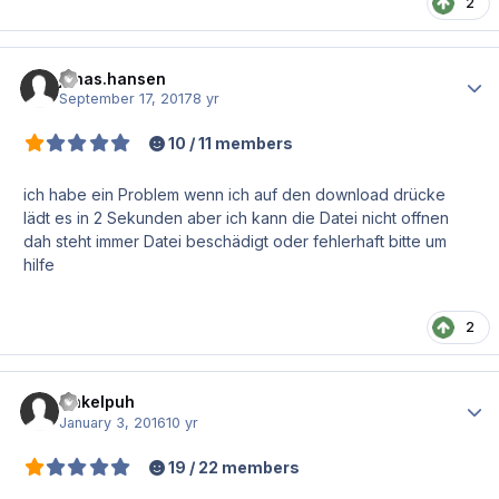
2
jonas.hansen
Author
September 17, 2017
8 yr
10 / 11 members
ich habe ein Problem wenn ich auf den download drücke
lädt es in 2 Sekunden aber ich kann die Datei nicht offnen
dah steht immer Datei beschädigt oder fehlerhaft bitte um
hilfe
2
Onkelpuh
Author
January 3, 2016
10 yr
19 / 22 members