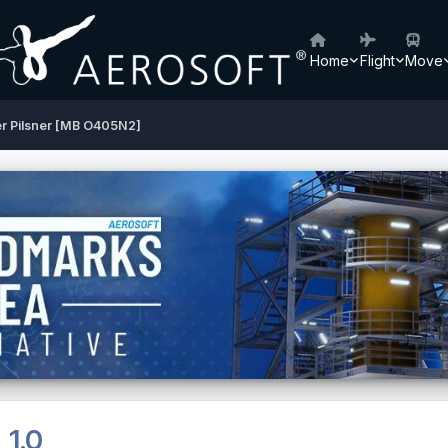
Home
Flight
Move
er Pilsner [MB O405N2]
]
1.0