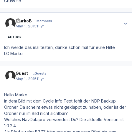
Gruss flo
Author stats
MarkoB
Members
May 1, 2015
11 yr
AUTHOR
Ich werde das mal testen, danke schon mal für eure Hilfe
LG Marko
Guest
_Guests
May 1, 2015
11 yr
Hallo Marko,
in dem Bild mit dem Cycle Info Text fehlt der NDP Backup
Ordner. Da scheint etwas nicht geklappt zu haben, oder ist der
Ordner nur im Bild nicht sichtbar?
Welches NavDatapro verwendest Du? Die aktuelle Version ist
1.0.2.4.
Als Pfad zu der B777 bitte nur den genauen Pfad bis zum