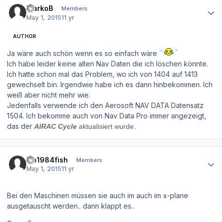
MarkoB
Members
May 1, 2015
11 yr
AUTHOR
Ja wäre auch schön wenn es so einfach wäre
Ich habe leider keine alten
Nav Daten die ich löschen könnte.
Ich hatte schon mal das Problem, wo ich von 1404 auf 1413
gewechselt bin. Irgendwie habe ich es dann hinbekommen. Ich
weiß aber nicht mehr wie.
Jedenfalls verwende ich den Aerosoft NAV DATA Datensatz
1504. Ich bekomme auch von Nav Data Pro immer angezeigt,
das der
AIRAC Cycle
aktualisiert wurde.
Author stats
Flo1984fish
Members
May 1, 2015
11 yr
Bei den Maschinen müssen sie auch im auch im x-plane
ausgetauscht werden.. dann klappt es..