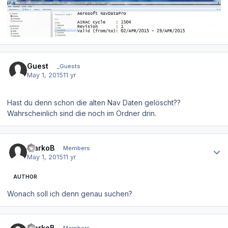
Guest
_Guests
May 1, 2015
11 yr
Hast du denn schon die alten Nav Daten gelöscht??
Wahrscheinlich sind die noch im Ordner drin.
Author stats
MarkoB
Members
May 1, 2015
11 yr
AUTHOR
Wonach soll ich denn genau suchen?
Author stats
MarkoB