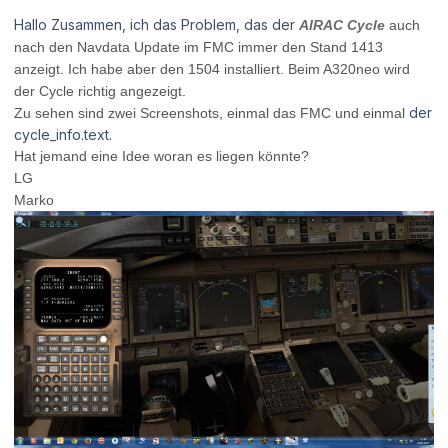
Hallo Zusammen, ich das Problem, das der
AIRAC Cycle
auch
nach den Navdata Update im FMC immer den Stand 1413
anzeigt. Ich habe aber den 1504 installiert. Beim A320neo wird
der Cycle richtig angezeigt.
der
Zu sehen sind zwei Screenshots, einmal das FMC und einmal
cycle_info.text.
Hat jemand eine Idee woran es liegen könnte?
LG
Marko