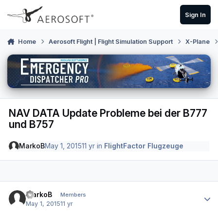
Skip to content
Sign In
Home
Aerosoft Flight | Flight Simulation Support
X-Plane
NAV DATA Update Probleme bei der B777
und B757
MarkoB
May 1, 2015
11 yr
in
FlightFactor Flugzeuge
Author stats
MarkoB
Members
May 1, 2015
11 yr