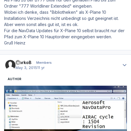
Ordner "777 Worldliner Extended" eingeben.
Wobei ich denke, dass "Bibliotheken" als X-Plane 10
Installations Verzeichnis nicht unbedingt so gut geeignet ist.
Aber wenn sonst alles gut ist, ist es ok.
Für die NavData Updates für X-Plane 10 selbst braucht nur der
Pfad zum X-Plane 10 Hauptordner eingegeben werden.
Gruß Heinz
Author stats
MarkoB
Members
May 3, 2015
11 yr
AUTHOR