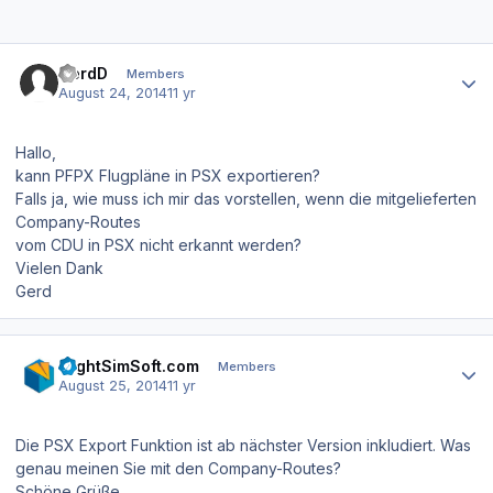
Author stats
GerdD
Members
August 24, 2014
11 yr
Hallo,
kann PFPX Flugpläne in PSX exportieren?
Falls ja, wie muss ich mir das vorstellen, wenn die mitgelieferten
Company-Routes
vom CDU in PSX nicht erkannt werden?
Vielen Dank
Gerd
Author stats
FlightSimSoft.com
Members
August 25, 2014
11 yr
Die PSX Export Funktion ist ab nächster Version inkludiert. Was
genau meinen Sie mit den Company-Routes?
Schöne Grüße,