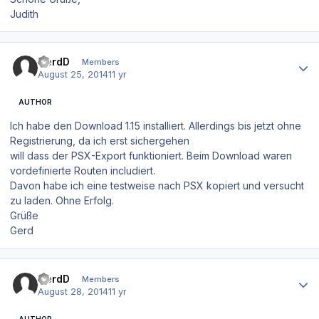
Judith
Author stats
GerdD
Members
August 25, 2014
11 yr
AUTHOR
Ich habe den Download 1.15 installiert. Allerdings bis jetzt ohne
Registrierung, da ich erst sichergehen
will dass der PSX-Export funktioniert. Beim Download waren
vordefinierte Routen includiert.
Davon habe ich eine testweise nach PSX kopiert und versucht
zu laden. Ohne Erfolg.
Grüße
Gerd
Author stats
GerdD
Members
August 28, 2014
11 yr
AUTHOR