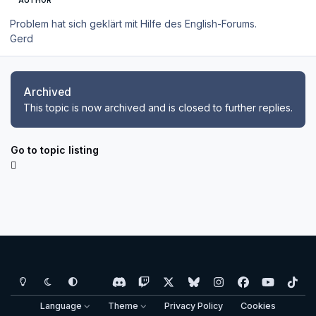
Problem hat sich geklärt mit Hilfe des English-Forums.
Gerd
Archived
This topic is now archived and is closed to further replies.
Go to topic listing
Light Mode
Dark Mode
System Preference
d
t
x
b
i
f
y
t
i
w
l
n
a
o
i
Language
Theme
Privacy Policy
Cookies
s
i
u
s
c
u
k