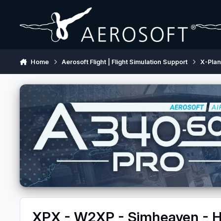
Skip to content
Home
Aerosoft Flight | Flight Simulation Support
X-Pla
XPX - W2XP - Simheaven - HD M