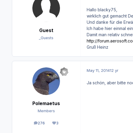
Hallo blacky75,
wirklich gut gemacht D
Und danke für die Erwäh
Ich habe hier einmal e
Guest
Damit man relativ schn
_Guests
http://forum.aerosoft.
Gruß Heinz
May 11, 2014
12 yr
Ja schön, aber bitte no
Polemaetus
Members
276
3
posts
Reputation