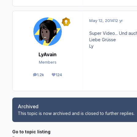
May 12, 2014
12 yr
Super Video... Und auc
Liebe Grüsse
Ly
LyAvain
Members
1.2k
124
posts
Reputation
Archived
This topic is now archived and is closed to further replies.
Go to topic listing