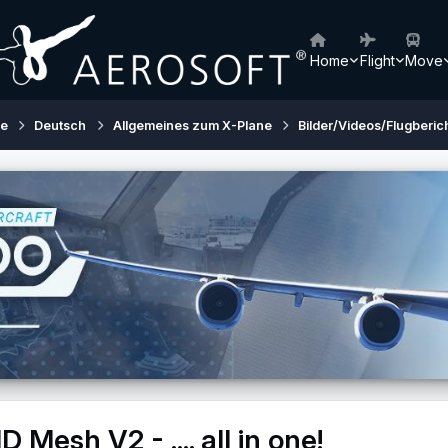
Home
Flight
Move
ne
Deutsch
Allgemeines zum X-Plane
Bilder/Videos/Flugberich
esh V2 - .... all in one!