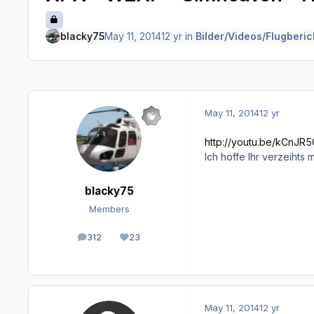
blacky75
May 11, 2014
12 yr
in
Bilder/Videos/Flugberich
May 11, 2014
12 yr
http://youtu.be/kCnJR
Ich hoffe Ihr verzeihts
blacky75
Members
312
23
posts
Reputation
May 11, 2014
12 yr