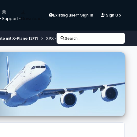
Existing user? Sign In
Sign Up
Support
Downloads
te mit X-Plane 12/11
XPX - W2XP - Simheaven - HD Mesh V2 - .... all 
Search...