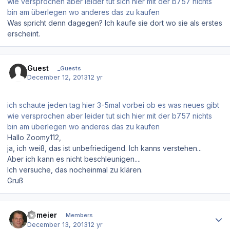
wie versprochen aber leider tut sich hier mit der b757 nichts
bin am überlegen wo anderes das zu kaufen
Was spricht denn dagegen? Ich kaufe sie dort wo sie als erstes
erscheint.
Guest
_Guests
December 12, 2013
12 yr
ich schaute jeden tag hier 3-5mal vorbei ob es was neues gibt
wie versprochen aber leider tut sich hier mit der b757 nichts
bin am überlegen wo anderes das zu kaufen
Hallo Zoomy112,
ja, ich weiß, das ist unbefriedigend. Ich kanns verstehen...
Aber ich kann es nicht beschleunigen....
Ich versuche, das nocheinmal zu klären.
Gruß
Author stats
fwmeier
Members
December 13, 2013
12 yr