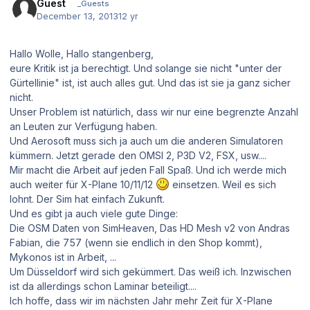
Guest
_Guests
December 13, 2013
12 yr
Hallo Wolle, Hallo stangenberg,
eure Kritik ist ja berechtigt. Und solange sie nicht "unter der
Gürtellinie" ist, ist auch alles gut. Und das ist sie ja ganz sicher
nicht.
Unser Problem ist natürlich, dass wir nur eine begrenzte Anzahl
an Leuten zur Verfügung haben.
Und Aerosoft muss sich ja auch um die anderen Simulatoren
kümmern. Jetzt gerade den OMSI 2, P3D V2, FSX, usw....
Mir macht die Arbeit auf jeden Fall Spaß. Und ich werde mich
auch weiter für X-Plane 10/11/12
einsetzen. Weil es sich
lohnt. Der Sim hat einfach Zukunft.
Und es gibt ja auch viele gute Dinge:
Die OSM Daten von SimHeaven, Das HD Mesh v2 von Andras
Fabian, die 757 (wenn sie endlich in den Shop kommt),
Mykonos ist in Arbeit, ...
Um Düsseldorf wird sich gekümmert. Das weiß ich. Inzwischen
ist da allerdings schon Laminar beteiligt....
Ich hoffe, dass wir im nächsten Jahr mehr Zeit für X-Plane