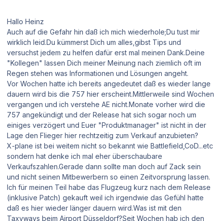
Hallo Heinz
Auch auf die Gefahr hin daß ich mich wiederhole;Du tust mir
wirklich leid.Du kümmerst Dich um alles,gibst Tips und
versuchst jedem zu helfen dafür erst mal meinen Dank.Deine
"Kollegen" lassen Dich meiner Meinung nach ziemlich oft im
Regen stehen was Informationen und Lösungen angeht.
Vor Wochen hatte ich bereits angedeutet daß es wieder lange
dauern wird bis die 757 hier erscheint.Mittlerweile sind Wochen
vergangen und ich verstehe AE nicht.Monate vorher wird die
757 angekündigt und der Release hat sich sogar noch um
einiges verzögert und Euer "Produktmanager" ist nicht in der
Lage den Flieger hier rechtzeitig zum Verkauf anzubieten?
X-plane ist bei weitem nicht so bekannt wie Battlefield,CoD...etc
sondern hat denke ich mal eher überschaubare
Verkaufszahlen.Gerade dann sollte man doch auf Zack sein
und nicht seinen Mitbewerbern so einen Zeitvorsprung lassen.
Ich für meinen Teil habe das Flugzeug kurz nach dem Release
(inklusive Patch) gekauft weil ich irgendwie das Gefühl hatte
daß es hier wieder länger dauern wird.Was ist mit den
Taxyways beim Airport Düsseldorf?Seit Wochen hab ich den