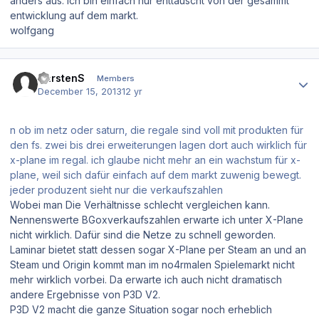
anders aus. ich bin einfach nur enttäuscht von der gesammt
entwicklung auf dem markt.
wolfgang
Author stats
KarstenS
Members
December 15, 2013
12 yr
n ob im netz oder saturn, die regale sind voll mit produkten für
den fs. zwei bis drei erweiterungen lagen dort auch wirklich für
x-plane im regal. ich glaube nicht mehr an ein wachstum für x-
plane, weil sich dafür einfach auf dem markt zuwenig bewegt.
jeder produzent sieht nur die verkaufszahlen
Wobei man Die Verhältnisse schlecht vergleichen kann.
Nennenswerte BGoxverkaufszahlen erwarte ich unter X-Plane
nicht wirklich. Dafür sind die Netze zu schnell geworden.
Laminar bietet statt dessen sogar X-Plane per Steam an und an
Steam und Origin kommt man im no4rmalen Spielemarkt nicht
mehr wirklich vorbei. Da erwarte ich auch nicht dramatisch
andere Ergebnisse von P3D V2.
P3D V2 macht die ganze Situation sogar noch erheblich