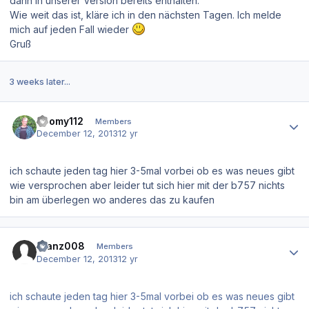
dann in unserer Version bereits enthalten.
Wie weit das ist, kläre ich in den nächsten Tagen. Ich melde
mich auf jeden Fall wieder
Gruß
3 weeks later...
Author stats
Zoomy112
Members
December 12, 2013
12 yr
ich schaute jeden tag hier 3-5mal vorbei ob es was neues gibt
wie versprochen aber leider tut sich hier mit der b757 nichts
bin am überlegen wo anderes das zu kaufen
Author stats
Franz008
Members
December 12, 2013
12 yr
ich schaute jeden tag hier 3-5mal vorbei ob es was neues gibt