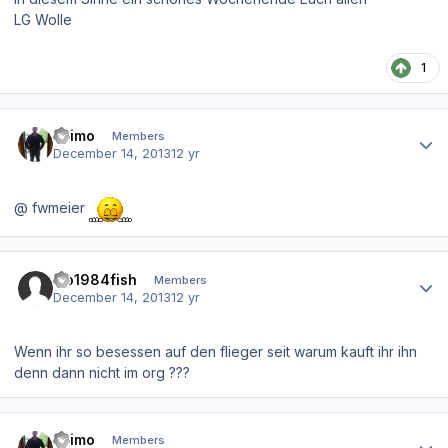
LG Wolle
1
Author stats
asimo
Members
December 14, 2013
12 yr
@ fwmeier
Author stats
Flo1984fish
Members
December 14, 2013
12 yr
Wenn ihr so besessen auf den flieger seit warum kauft ihr ihn
denn dann nicht im org ???
Author stats
asimo
Members