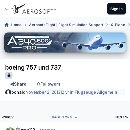
Skip to content
Sign In
Home
Aerosoft Flight | Flight Simulation Support
X-Plane
boeing 757 und 737
Share
Followers
bonald
November 2, 2013
12 yr
in
Flugzeuge Allgemein
FIRST PAGE
L
PREV
PAGE 3 OF 5
NEXT
Author stats
Zoomy112