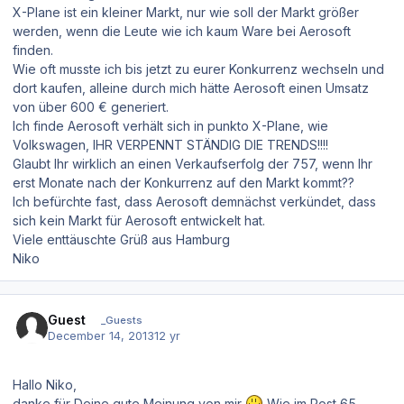
X-Plane ist ein kleiner Markt, nur wie soll der Markt größer
werden, wenn die Leute wie ich kaum Ware bei Aerosoft
finden.
Wie oft musste ich bis jetzt zu eurer Konkurrenz wechseln und
dort kaufen, alleine durch mich hätte Aerosoft einen Umsatz
von über 600 € generiert.
Ich finde Aerosoft verhält sich in punkto X-Plane, wie
Volkswagen, IHR VERPENNT STÄNDIG DIE TRENDS!!!!
Glaubt Ihr wirklich an einen Verkaufserfolg der 757, wenn Ihr
erst Monate nach der Konkurrenz auf den Markt kommt??
Ich befürchte fast, dass Aerosoft demnächst verkündet, dass
sich kein Markt für Aerosoft entwickelt hat.
Viele enttäuschte Grüß aus Hamburg
Niko
Guest
_Guests
December 14, 2013
12 yr
Hallo Niko,
danke für Deine gute Meinung von mir
Wie im Post 65