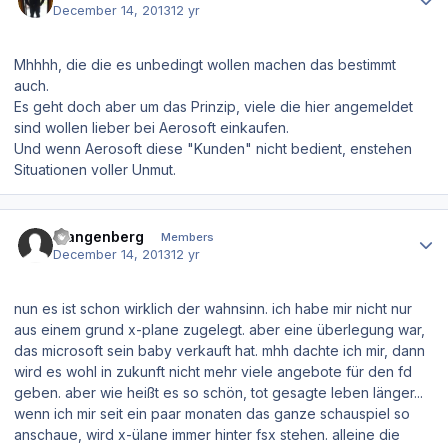
December 14, 2013
12 yr
Mhhhh, die die es unbedingt wollen machen das bestimmt
auch.
Es geht doch aber um das Prinzip, viele die hier angemeldet
sind wollen lieber bei Aerosoft einkaufen.
Und wenn Aerosoft diese "Kunden" nicht bedient, enstehen
Situationen voller Unmut.
Author stats
stangenberg
Members
December 14, 2013
12 yr
nun es ist schon wirklich der wahnsinn. ich habe mir nicht nur
aus einem grund x-plane zugelegt. aber eine überlegung war,
das microsoft sein baby verkauft hat. mhh dachte ich mir, dann
wird es wohl in zukunft nicht mehr viele angebote für den fd
geben. aber wie heißt es so schön, tot gesagte leben länger...
wenn ich mir seit ein paar monaten das ganze schauspiel so
anschaue, wird x-ülane immer hinter fsx stehen. alleine die