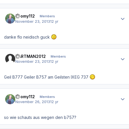
Author stats
Zoomy112
Members
November 23, 2013
12 yr
danke flo neidisch guck
Author stats
CARTMAN2012
Members
November 23, 2013
12 yr
Geil B777 Geiler B757 am Geilsten IXEG 737
Author stats
Zoomy112
Members
November 26, 2013
12 yr
so wie schauts aus wegen den b757?