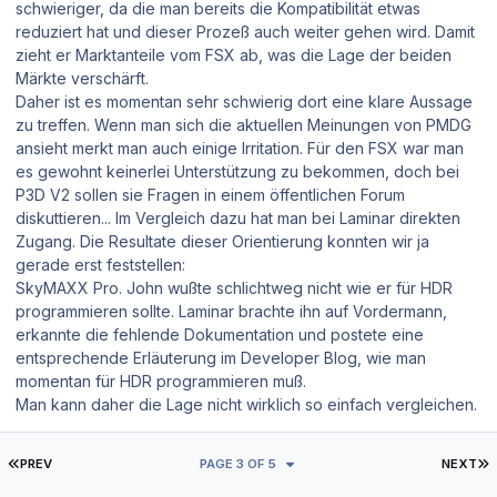
schwieriger, da die man bereits die Kompatibilität etwas
reduziert hat und dieser Prozeß auch weiter gehen wird. Damit
zieht er Marktanteile vom FSX ab, was die Lage der beiden
Märkte verschärft.
Daher ist es momentan sehr schwierig dort eine klare Aussage
zu treffen. Wenn man sich die aktuellen Meinungen von PMDG
ansieht merkt man auch einige Irritation. Für den FSX war man
es gewohnt keinerlei Unterstützung zu bekommen, doch bei
P3D V2 sollen sie Fragen in einem öffentlichen Forum
diskuttieren... Im Vergleich dazu hat man bei Laminar direkten
Zugang. Die Resultate dieser Orientierung konnten wir ja
gerade erst feststellen:
SkyMAXX Pro. John wußte schlichtweg nicht wie er für HDR
programmieren sollte. Laminar brachte ihn auf Vordermann,
erkannte die fehlende Dokumentation und postete eine
entsprechende Erläuterung im Developer Blog, wie man
momentan für HDR programmieren muß.
Man kann daher die Lage nicht wirklich so einfach vergleichen.
FIRST PAGE
L
PREV
PAGE 3 OF 5
NEXT