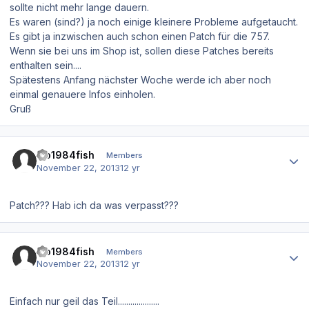
sollte nicht mehr lange dauern.
Es waren (sind?) ja noch einige kleinere Probleme aufgetaucht.
Es gibt ja inzwischen auch schon einen Patch für die 757.
Wenn sie bei uns im Shop ist, sollen diese Patches bereits
enthalten sein....
Spätestens Anfang nächster Woche werde ich aber noch
einmal genauere Infos einholen.
Gruß
Author stats
Flo1984fish
Members
November 22, 2013
12 yr
Patch??? Hab ich da was verpasst???
Author stats
Flo1984fish
Members
November 22, 2013
12 yr
Einfach nur geil das Teil....................