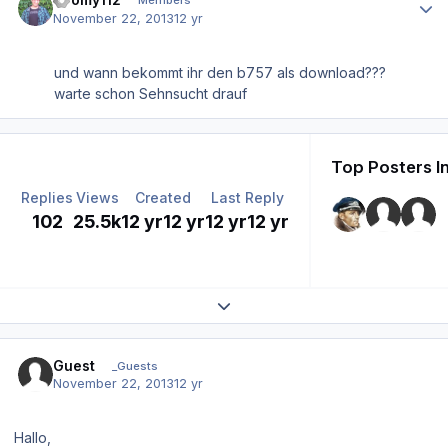
Members
November 22, 2013
12 yr
und wann bekommt ihr den b757 als download???
warte schon Sehnsucht drauf
Top Posters I
Replies
Views
Created
Last Reply
102
25.5k
12 yr
12 yr
12 yr
12 yr
Expand topic overview
Guest
_Guests
November 22, 2013
12 yr
Hallo,