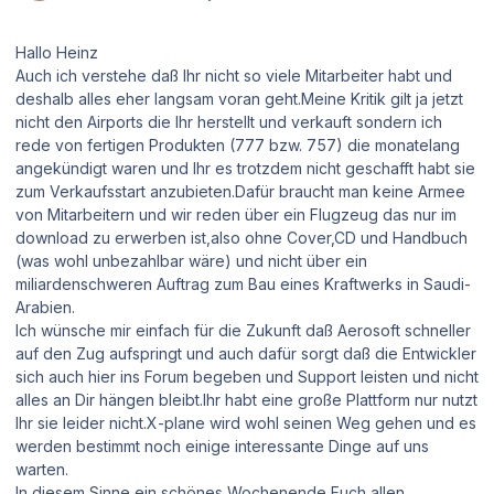
Hallo Heinz
Auch ich verstehe daß Ihr nicht so viele Mitarbeiter habt und
deshalb alles eher langsam voran geht.Meine Kritik gilt ja jetzt
nicht den Airports die Ihr herstellt und verkauft sondern ich
rede von fertigen Produkten (777 bzw. 757) die monatelang
angekündigt waren und Ihr es trotzdem nicht geschafft habt sie
zum Verkaufsstart anzubieten.Dafür braucht man keine Armee
von Mitarbeitern und wir reden über ein Flugzeug das nur im
download zu erwerben ist,also ohne Cover,CD und Handbuch
(was wohl unbezahlbar wäre) und nicht über ein
miliardenschweren Auftrag zum Bau eines Kraftwerks in Saudi-
Arabien.
Ich wünsche mir einfach für die Zukunft daß Aerosoft schneller
auf den Zug aufspringt und auch dafür sorgt daß die Entwickler
sich auch hier ins Forum begeben und Support leisten und nicht
alles an Dir hängen bleibt.Ihr habt eine große Plattform nur nutzt
Ihr sie leider nicht.X-plane wird wohl seinen Weg gehen und es
werden bestimmt noch einige interessante Dinge auf uns
warten.
In diesem Sinne ein schönes Wochenende Euch allen