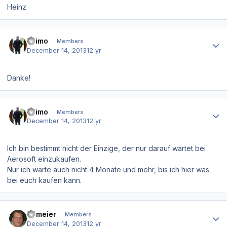
Heinz
Author stats
asimo
Members
December 14, 2013
12 yr
Danke!
Author stats
asimo
Members
December 14, 2013
12 yr
Ich bin bestimmt nicht der Einzige, der nur darauf wartet bei
Aerosoft einzukaufen.
Nur ich warte auch nicht 4 Monate und mehr, bis ich hier was
bei euch kaufen kann.
Author stats
fwmeier
Members
December 14, 2013
12 yr