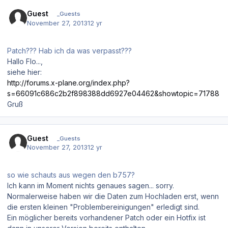
Guest
_Guests
November 27, 2013
12 yr
Patch??? Hab ich da was verpasst???
Hallo Flo...,
siehe hier:
http://forums.x-plane.org/index.php?
s=66091c686c2b2f898388dd6927e04462&showtopic=71788
Gruß
Guest
_Guests
November 27, 2013
12 yr
so wie schauts aus wegen den b757?
Ich kann im Moment nichts genaues sagen... sorry.
Normalerweise haben wir die Daten zum Hochladen erst, wenn
die ersten kleinen "Problembereinigungen" erledigt sind.
Ein möglicher bereits vorhandener Patch oder ein Hotfix ist