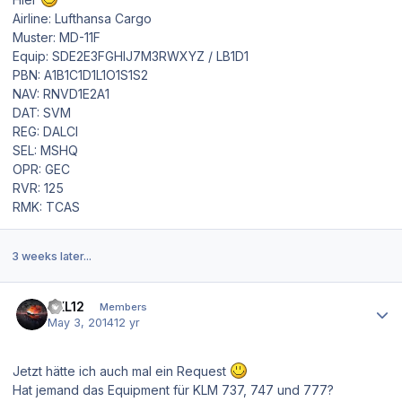
Airline: Lufthansa Cargo
Muster: MD-11F
Equip: SDE2E3FGHIJ7M3RWXYZ / LB1D1
PBN: A1B1C1D1L1O1S1S2
NAV: RNVD1E2A1
DAT: SVM
REG: DALCI
SEL: MSHQ
OPR: GEC
RVR: 125
RMK: TCAS
3 weeks later...
Author stats
TXL12
Members
May 3, 2014
12 yr
Jetzt hätte ich auch mal ein Request
Hat jemand das Equipment für KLM 737, 747 und 777?