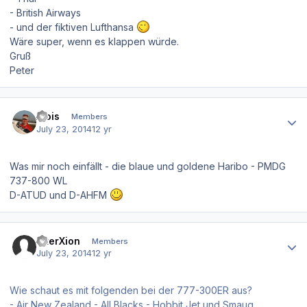
- British Airways
- und der fiktiven Lufthansa
Wäre super, wenn es klappen würde.
Gruß
Peter
Author stats
Alois
Members
July 23, 2014
12 yr
Was mir noch einfällt - die blaue und goldene Haribo - PMDG
737-800 WL
D-ATUD und D-AHFM
Author stats
InterXion
Members
July 23, 2014
12 yr
Wie schaut es mit folgenden bei der 777-300ER aus?
- Air New Zealand - All Blacks - Hobbit Jet und Smaug