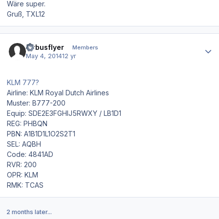
Wäre super.
Gruß, TXL12
Author stats
airbusflyer
Members
May 4, 2014
12 yr
KLM 777?
Airline: KLM Royal Dutch Airlines
Muster: B777-200
Equip: SDE2E3FGHIJ5RWXY / LB1D1
REG: PHBQN
PBN: A1B1D1L1O2S2T1
SEL: AQBH
Code: 4841AD
RVR: 200
OPR: KLM
RMK: TCAS
2 months later...