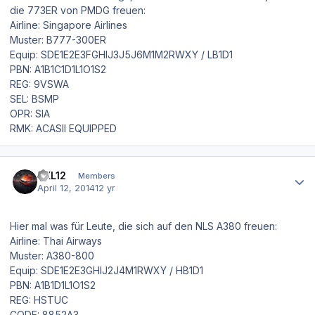
die 773ER von PMDG freuen:
Airline: Singapore Airlines
Muster: B777-300ER
Equip: SDE1E2E3FGHIJ3J5J6M1M2RWXY / LB1D1
PBN: A1B1C1D1L1O1S2
REG: 9VSWA
SEL: BSMP
OPR: SIA
RMK: ACASII EQUIPPED
Author stats
TXL12
Members
April 12, 2014
12 yr
Hier mal was für Leute, die sich auf den NLS A380 freuen:
Airline: Thai Airways
Muster: A380-800
Equip: SDE1E2E3GHIJ2J4M1RWXY / HB1D1
PBN: A1B1D1L1O1S2
REG: HSTUC
CODE: 8852A3