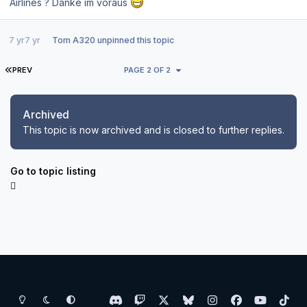
Airlines ? Danke im voraus
7 yr
7 yr
Tom A320
unpinned this topic
FIRST PAGE
PREV
PAGE 2 OF 2
Archived
This topic is now archived and is closed to further replies.
Go to topic listing
Light Mode
Dark Mode
System Preference
d
t
x
b
i
f
y
t