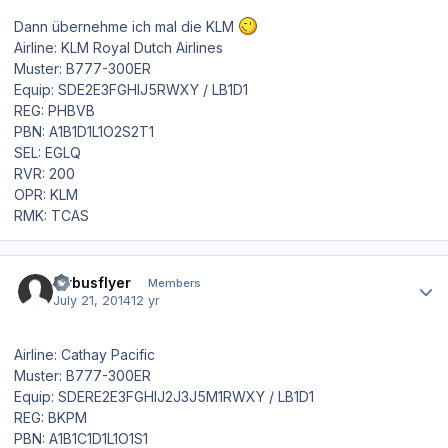
Dann übernehme ich mal die KLM
Airline: KLM Royal Dutch Airlines
Muster: B777-300ER
Equip: SDE2E3FGHIJ5RWXY / LB1D1
REG: PHBVB
PBN: A1B1D1L1O2S2T1
SEL: EGLQ
RVR: 200
OPR: KLM
RMK: TCAS
Author stats
airbusflyer
Members
July 21, 2014
12 yr
Airline: Cathay Pacific
Muster: B777-300ER
Equip: SDERE2E3FGHIJ2J3J5M1RWXY / LB1D1
REG: BKPM
PBN: A1B1C1D1L1O1S1