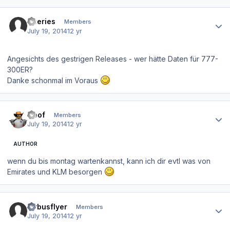
Author stats
Qseries
Members
July 19, 2014
12 yr
Angesichts des gestrigen Releases - wer hätte Daten für 777-
300ER?
Danke schonmal im Voraus
Author stats
Goof
Members
July 19, 2014
12 yr
AUTHOR
wenn du bis montag wartenkannst, kann ich dir evtl was von
Emirates und KLM besorgen
Author stats
airbusflyer
Members
July 19, 2014
12 yr