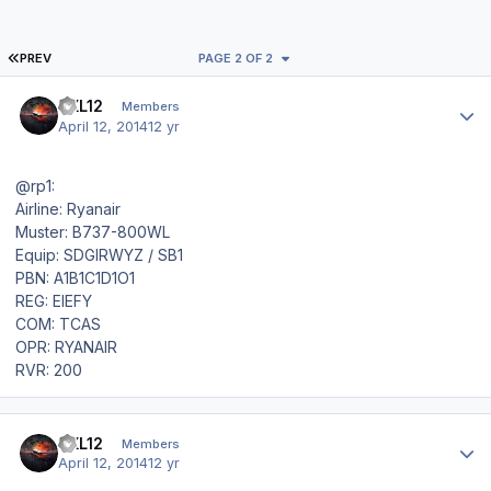
FIRST PAGE
PREV
PAGE 2 OF 2
Author stats
TXL12
Members
April 12, 2014
12 yr
@rp1:
Airline: Ryanair
Muster: B737-800WL
Equip: SDGIRWYZ / SB1
PBN: A1B1C1D1O1
REG: EIEFY
COM: TCAS
OPR: RYANAIR
RVR: 200
Author stats
TXL12
Members
April 12, 2014
12 yr