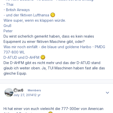
- Thai
- British Airways
- und der fiktiven Lufthansa
Wäre super, wenn es klappen würde.
Gruß
Peter
Du wirst sicherlich gemerkt haben, dass es kein reales
Equipment zu einer fiktiven Maschine gibt, oder?
Was mir noch einfällt - die blaue und goldene Haribo - PMDG
737-800 WL
D-ATUD und D-AHFM
Die D-AHFM gibt es nicht mehr und das der D-ATUD stand
glaub ich weiter oben. Ja, TUI Maschinen haben fast alle das
gleiche Equip.
Author stats
Max6
Members
July 27, 2014
12 yr
Hi hat einer von euch vieleicht die 777-300er von American