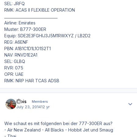
SEL: JRFQ
RMK: ACAS II FLEXIBLE OPERATION
_____________________________
Airline: Emirates
Muster: B777-300ER
Equip: SDE2E3FGHIJ3J5M1RWXYZ / LB2D2
REG: A6ENF
PBN: A1B1C1D1L1O1S2T1
NAV: RNVD1E2A1
SEL: GLBQ
RVR: 075
OPR: UAE
RMK: NRP HAR TCAS ADSB
Author stats
Alois
Members
July 23, 2014
12 yr
Wie schaut es mit folgenden bei der 777-300ER aus?
- Air New Zealand - All Blacks - Hobbit Jet und Smaug
- Thai