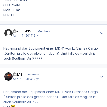
SEL: PSAM
RMK: TCAS
PER: C
Author stats
raicoon1350
Members
April 14, 2014
12 yr
Hat jemand das Equipment einer MD-11 von Lufthansa Cargo
(Dürften ja alle das gleiche haben)? Und falls es möglich ist
auch Southern Air 777F?
Author stats
TXL12
Members
April 15, 2014
12 yr
Hat jemand das Equipment einer MD-11 von Lufthansa Cargo
(Dürften ja alle das gleiche haben)? Und falls es möglich ist
auch Southern Air 777F?
Hier