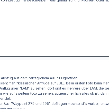
, könntest du mal beschreiben, was genau nicht funktioniert. Oder 
 Auszug aus dem "alltäglichem AXE" Flugbetrieb:
 sieht man "klassische" Anflüge auf EGLL. Beim ersten Foto kann m
n Anflug über "LAM" zu sehen, dort gibt es mehrere über LAM, die geh
nn wie auf zweitem Foto zu sehen, augenscheinlich alles ok ist, da
wandelt.
er Bus "Waypoint 279 und 295" abfliegen möchte ist´s vorbei, entwed
 noch gerade aus.