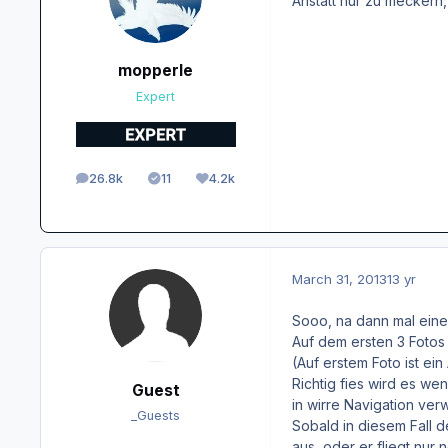
Anstatt nur zu meckern
mopperle
Expert
26.8k
11
4.2k
posts
Solutions
Reputation
March 31, 2013
13 yr
Sooo, na dann mal eine
Auf dem ersten 3 Fotos
(Auf erstem Foto ist ei
Richtig fies wird es we
Guest
in wirre Navigation ver
_Guests
Sobald in diesem Fall d
aus, oder er fliegt nur