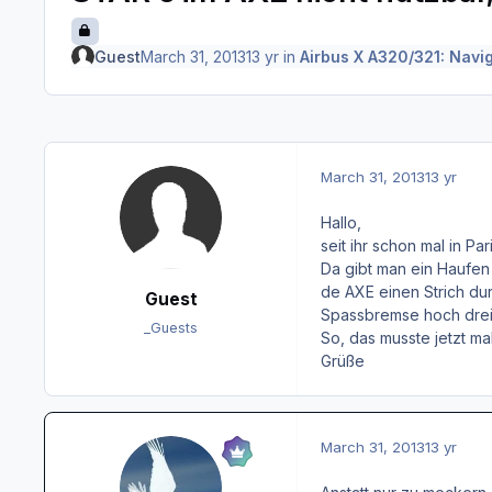
Guest
March 31, 2013
13 yr
in
Airbus X A320/321: Navi
March 31, 2013
13 yr
Hallo,
seit ihr schon mal in P
Da gibt man ein Haufen
de AXE einen Strich du
Guest
Spassbremse hoch drei
_Guests
So, das musste jetzt mal
Grüße
March 31, 2013
13 yr