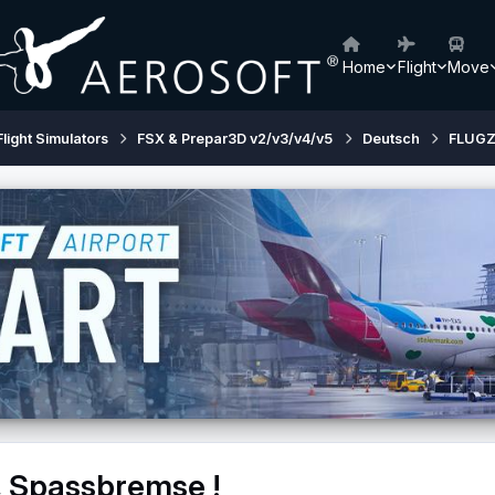
Home
Flight
Move
Flight Simulators
FSX & Prepar3D v2/v3/v4/v5
Deutsch
FLUG
, Spassbremse !