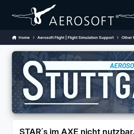
Skip to content
Home
Aerosoft Flight | Flight Simulation Support
Other 
STAR´s im AXE nicht nutzbar