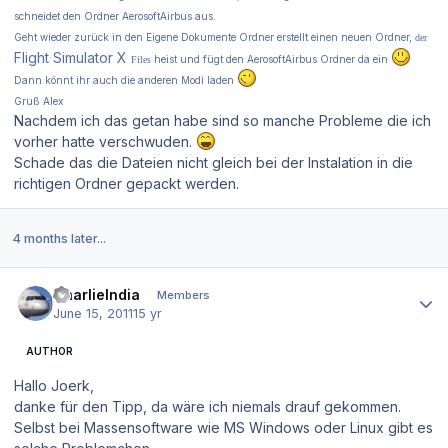
schneidet den Ordner AerosoftAirbus aus.
Geht wieder zurück in den Eigene Dokumente Ordner erstellt einen n
euen Ordner,
der
Flight Simulator X
heist und fügt den AerosoftAirbus Ordner da ein
Files
Dann könnt ihr auch die anderen Modi laden
Gruß Alex
Nachdem ich das getan habe sind so manche Probleme die ich
vorher hatte verschwuden.
Schade das die Dateien nicht gleich bei der Instalation in die
richtigen Ordner gepackt werden.
4 months later...
Author stats
CharlieIndia
Members
June 15, 2011
15 yr
AUTHOR
Hallo Joerk,
danke für den Tipp, da wäre ich niemals drauf gekommen.
Selbst bei Massensoftware wie MS Windows oder Linux gibt es