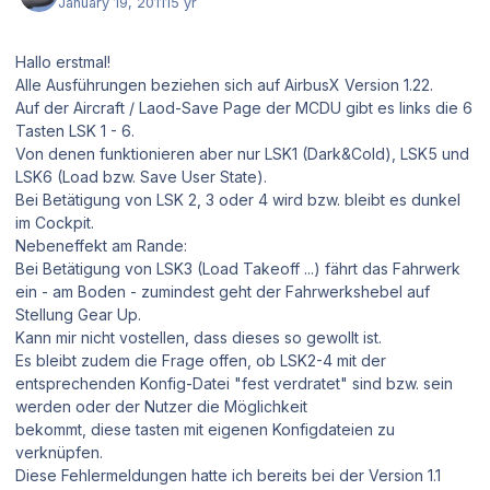
January 19, 2011
15 yr
Hallo erstmal!
Alle Ausführungen beziehen sich auf AirbusX Version 1.22.
Auf der Aircraft / Laod-Save Page der MCDU gibt es links die 6
Tasten LSK 1 - 6.
Von denen funktionieren aber nur LSK1 (Dark&Cold), LSK5 und
LSK6 (Load bzw. Save User State).
Bei Betätigung von LSK 2, 3 oder 4 wird bzw. bleibt es dunkel
im Cockpit.
Nebeneffekt am Rande:
Bei Betätigung von LSK3 (Load Takeoff ...) fährt das Fahrwerk
ein - am Boden - zumindest geht der Fahrwerkshebel auf
Stellung Gear Up.
Kann mir nicht vostellen, dass dieses so gewollt ist.
Es bleibt zudem die Frage offen, ob LSK2-4 mit der
entsprechenden Konfig-Datei "fest verdratet" sind bzw. sein
werden oder der Nutzer die Möglichkeit
bekommt, diese tasten mit eigenen Konfigdateien zu
verknüpfen.
Diese Fehlermeldungen hatte ich bereits bei der Version 1.1