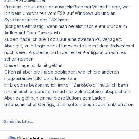
solche Problemchen.
Problem ist nur, dass ich ausschließlich bei Vollbild fliege, weil
ich beim Umschalten vom FSX auf Windows ab und an
Systemabstürzte des FSX hatte
(übrigens ehr lästig, wenn man bereist nach eienr Stunde im
Anflug auf Gran Canaria ist)
Zudem habe ich alle Tools auf eine zweiten PC verlagert.
Aber gut, zu bBegin eines Fluges hatte ich mit dem Bildwechsel
noch keien Probleme, zu Laden einer Konfiguration wird es
schon reichen.
Diese Frage ist damit geklärt.
Offen ist aber die Farge geblieben, wie ich die anderen
Flugzustände LSK1 bis 5 laden kann.
Im Ergebnis bekomme ich immer "Dark&Cold". natürlich kann
ich mir auch anders helfen udn einzelne Dateien abspeichern.
Aber es gibt nun einmal diese Buttons zum Laden
unterschielicher Configs, dann sollten diese auch funktionieren.
8 months later...
Author stats
CharlieIndia
Members