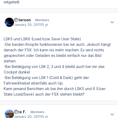
mitgeteilt.
Author stats
Peterson
Members
January 20, 2011
15 yr
LSK5 und LSK6 (Load bzw. Save User State)
-Die beiden Knöpfe funktionieren bei mir auch. Jedoch hängt
danach der FSX. Ich kann nix mehr machen. Es wird nichts
gespeichert oder Geladen es bleibt einfach nur das Bild
stehen.
-Bei Betätigung von LSK 2, 3 und 4 bleibt auch bei mir das
Cockpit dunkel
-Bei Betätigung von LSK 1 (Cold & Dark) geht der
Fahrwerkhebel ebenfalls auch Up.
Kann jemand Berichten ob bei ihm durch LSK5 und 6 (User
State Load/Save) auch der FSX stehen bleibt?
Author stats
Alex F.
Members
January 20, 2011
15 yr