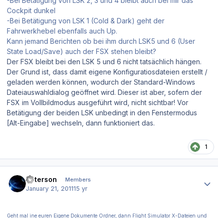
-Bei Betätigung von LSK 2, 3 und 4 bleibt auch bei mir das
Cockpit dunkel
-Bei Betätigung von LSK 1 (Cold & Dark) geht der
Fahrwerkhebel ebenfalls auch Up.
Kann jemand Berichten ob bei ihm durch LSK5 und 6 (User
State Load/Save) auch der FSX stehen bleibt?
Der FSX bleibt bei den LSK 5 und 6 nicht tatsächlich hängen.
Der Grund ist, dass damit eigene Konfiguratiosdateien erstellt /
geladen werden können, wodurch der Standard-Windows
Dateiauswahldialog geöffnet wird. Dieser ist aber, sofern der
FSX im Vollbildmodus ausgeführt wird, nicht sichtbar! Vor
Betätigung der beiden LSK unbedingt in den Fenstermodus
[Alt-Eingabe] wechseln, dann funktioniert das.
1
Author stats
Peterson
Members
January 21, 2011
15 yr
Geht mal ine euren Eigene Dokumente Ordner, dann Flight Simulator X-Dateien und