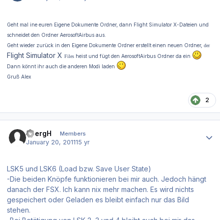
Geht mal ine euren Eigene Dokumente Ordner, dann Flight Simulator X-Dateien und
schneidet den Ordner AerosoftAirbus aus.
Geht wieder zurück in den Eigene Dokumente Ordner erstellt einen n
euen Ordner,
der
Flight Simulator X
heist und fügt den AerosoftAirbus Ordner da ein
Files
Dann könnt ihr auch die anderen Modi laden
Gruß Alex
2
Author stats
JoergH
Members
January 20, 2011
15 yr
LSK5 und LSK6 (Load bzw. Save User State)
-Die beiden Knöpfe funktionieren bei mir auch. Jedoch hängt
danach der FSX. Ich kann nix mehr machen. Es wird nichts
gespeichert oder Geladen es bleibt einfach nur das Bild
stehen.