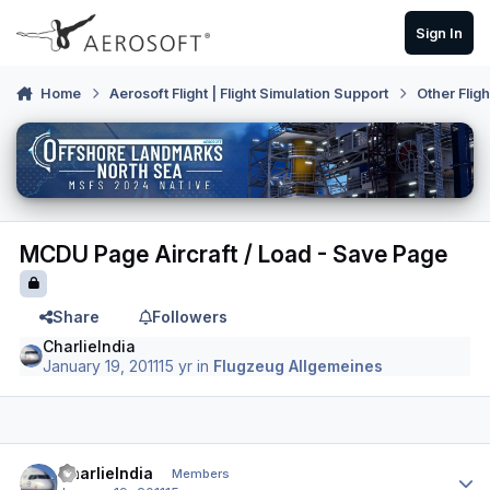
Skip to content
Sign In
Home
Aerosoft Flight | Flight Simulation Support
Other Flig
MCDU Page Aircraft / Load - Save Page
Share
Followers
CharlieIndia
January 19, 2011
15 yr
in
Flugzeug Allgemeines
Author stats
CharlieIndia
Members