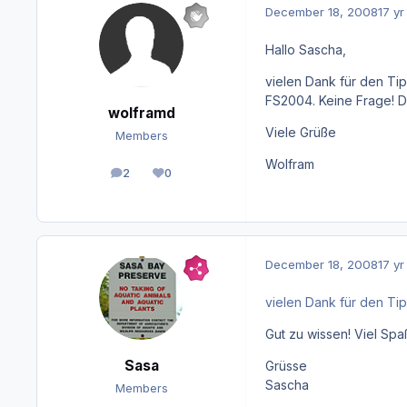
December 18, 2008
17 yr
Hallo Sascha,
vielen Dank für den Tip
FS2004. Keine Frage! D
wolframd
Viele Grüße
Members
Wolfram
2
0
posts
Reputation
December 18, 2008
17 yr
vielen Dank für den Tip
Gut zu wissen! Viel Spa
Sasa
Grüsse
Sascha
Members