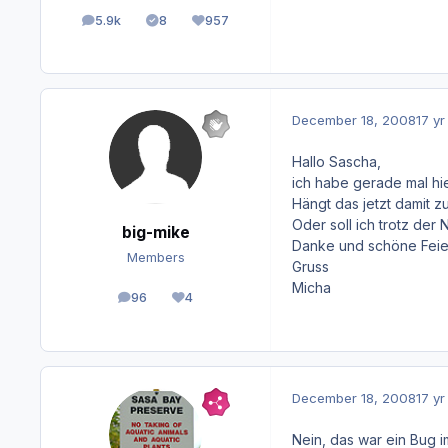
5.9k
8
957
posts
Solutions
Reputation
December 18, 2008
17 yr
Hallo Sascha,
ich habe gerade mal hi
Hängt das jetzt damit 
Oder soll ich trotz der
big-mike
Danke und schöne Feie
Members
Gruss
Micha
96
4
posts
Reputation
December 18, 2008
17 yr
Nein, das war ein Bug 