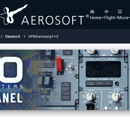
Home
Flight
Move
Deutsch
VFRGermany1+2