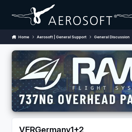
Skip to content
Home
Aerosoft | General Support
General Discussion
VFRGermany1+2