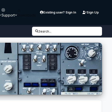
Existing user? Sign In
Sign Up
Support
Downloads
Search...