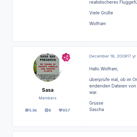
realistischeres Fluggef
Viele Grüße
Wolfram
December 18, 2008
17 yr
Hallo Wolfram,
überprüfe mal, ob im O
endenden Dateien von OF
Sasa
war.
Members
Grüsse
Sascha
5.9k
8
957
posts
Solutions
Reputation