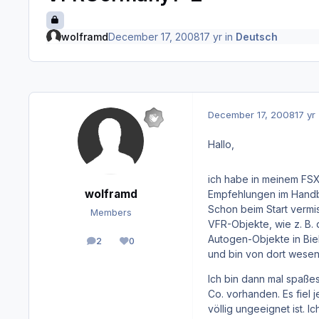
wolframd
December 17, 2008
17 yr
in
Deutsch
December 17, 2008
17 yr
Hallo,
ich habe in meinem FSX 
wolframd
Empfehlungen im Handbu
Schon beim Start vermi
Members
VFR-Objekte, wie z. B. 
Autogen-Objekte in Bie
2
0
posts
Reputation
und bin von dort wesen
Ich bin dann mal spaße
Co. vorhanden. Es fiel 
völlig ungeeignet ist. 