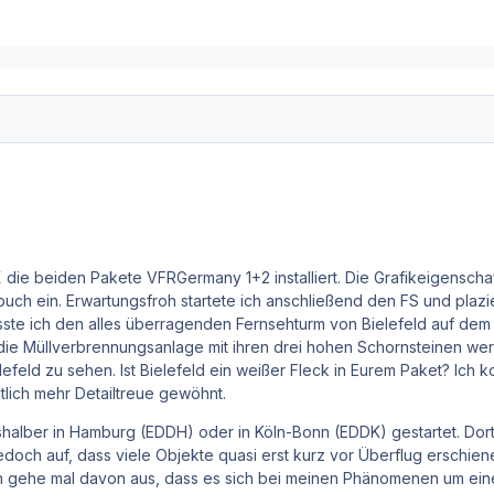
die beiden Pakete VFRGermany 1+2 installiert. Die Grafikeigenschaft
ch ein. Erwartungsfroh startete ich anschließend den FS und plazie
sste ich den alles überragenden Fernsehturm von Bielefeld auf de
die Müllverbrennungsanlage mit ihren drei hohen Schornsteinen werd
lefeld zu sehen. Ist Bielefeld ein weißer Fleck in Eurem Paket? Ic
tlich mehr Detailtreue gewöhnt.
shalber in Hamburg (EDDH) oder in Köln-Bonn (EDDK) gestartet. Do
jedoch auf, dass viele Objekte quasi erst kurz vor Überflug erschien
Ich gehe mal davon aus, dass es sich bei meinen Phänomenen um eine