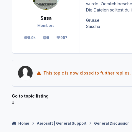
wurde. Ziemlich bescheue
Die Dateien solltest d
Sasa
Grüsse
Members
Sascha
5.9k
8
957
posts
Solutions
Reputation
This topic is now closed to further replies.
Go to topic listing
Home
Aerosoft | General Support
General Discussion