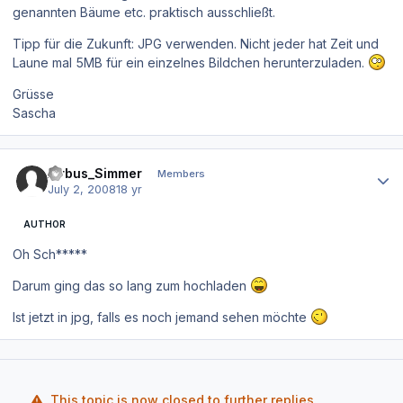
genannten Bäume etc. praktisch ausschließt.
Tipp für die Zukunft: JPG verwenden. Nicht jeder hat Zeit und
Laune mal 5MB für ein einzelnes Bildchen herunterzuladen.
Grüsse
Sascha
Author stats
Airbus_Simmer
Members
July 2, 2008
18 yr
AUTHOR
Oh Sch*****
Darum ging das so lang zum hochladen
Ist jetzt in jpg, falls es noch jemand sehen möchte
This topic is now closed to further replies.