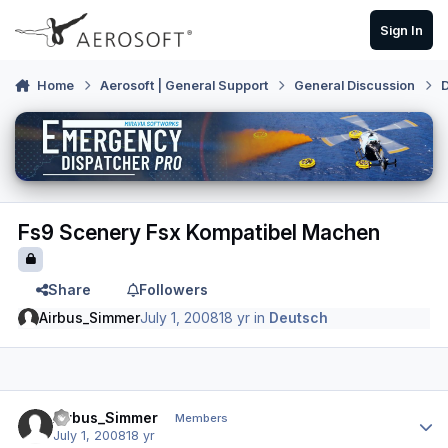
Skip to content
Sign In
Home
Aerosoft | General Support
General Discussion
Fs9 Scenery Fsx Kompatibel Machen
Share
Followers
Airbus_Simmer
July 1, 2008
18 yr
in
Deutsch
Author stats
Airbus_Simmer
Members
July 1, 2008
18 yr