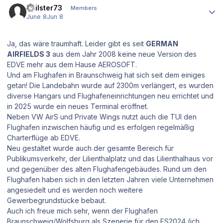
Philster73
Members
June 8
Jun 8
Ja, das wäre traumhaft. Leider gibt es seit
GERMAN
AIRFIELDS 3
aus dem Jahr 2008 keine neue Version des
EDVE mehr aus dem Hause AEROSOFT.
Und am Flughafen in Braunschweig hat sich seit dem einiges
getan! Die Landebahn wurde auf 2300m verlängert, es wurden
diverse Hangars und Flughafeneinrichtungen neu errichtet und
in 2025 wurde ein neues Terminal eröffnet.
Neben VW AirS und Private Wings nutzt auch die TUI den
Flughafen inzwischen häufig und es erfolgen regelmäßig
Charterflüge ab EDVE.
Neu gestaltet wurde auch der gesamte Bereich für
Publikumsverkehr, der Lilienthalplatz und das Lilienthalhaus vor
und gegenüber des alten Flughafengebäudes. Rund um den
Flughafen haben sich in den letzten Jahren viele Unternehmen
angesiedelt und es werden noch weitere
Gewerbegrundstücke bebaut.
Auch ich freue mich sehr, wenn der Flughafen
Braunschweig/Wolfsburg als Szenerie für den FS2024 (ich