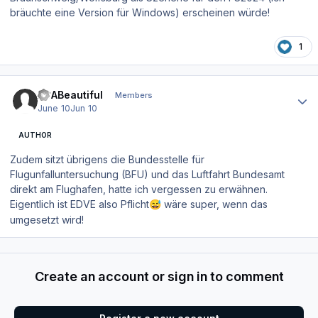
bräuchte eine Version für Windows) erscheinen würde!
1
Author stats
ACABeautiful
Members
June 10
Jun 10
AUTHOR
Zudem sitzt übrigens die Bundesstelle für
Flugunfalluntersuchung (BFU) und das Luftfahrt Bundesamt
direkt am Flughafen, hatte ich vergessen zu erwähnen.
Eigentlich ist EDVE also Pflicht
wäre super, wenn das
😅
umgesetzt wird!
Create an account or sign in to comment