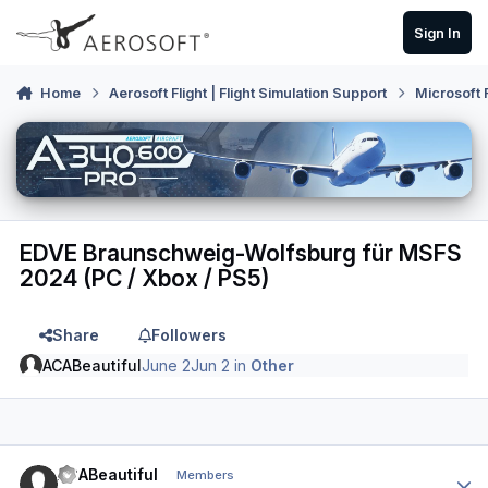
Skip to content
Sign In
Home
Aerosoft Flight | Flight Simulation Support
Microsoft 
EDVE Braunschweig-Wolfsburg für MSFS
2024 (PC / Xbox / PS5)
Share
Followers
ACABeautiful
June 2
Jun 2
in
Other
Author stats
ACABeautiful
Members