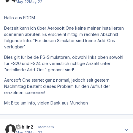
May 22
May 22
Hallo aus EDDM
Derzeit kann ich über Aerosoft One keine meiner installierten
scenerien abrufen. Es erscheint mittig im rechten Abschnitt
folgende Info: "Für diesen Simulator sind keine Add-Ons
verfügbar"
Dies gilt für beide FS-Simulatoren, obwohl links oben sowohl
für FS20 und FS24 die vermutlich richtige Anzahl unter
"installierte Add-Ons" genannt sind!
Aerosoft One startet ganz normal, jedoch seit gestern
Nachmittag besteht dieses Problem für den Aufruf der
einzelnen scenerien!
Mit Bitte um Info, vielen Dank aus München
Author stats
Gobliin2
Members
May 22
May 22