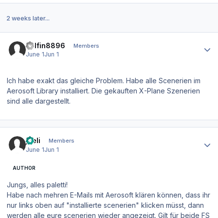
2 weeks later...
Author stats
delfin8896
Members
June 1
Jun 1
Ich habe exakt das gleiche Problem. Habe alle Scenerien im
Aerosoft Library installiert. Die gekauften X-Plane Szenerien
sind alle dargestellt.
Author stats
joeli
Members
June 1
Jun 1
AUTHOR
Jungs, alles paletti!
Habe nach mehren E-Mails mit Aerosoft klären können, dass ihr
nur links oben auf "installierte scenerien" klicken müsst, dann
werden alle eure scenerien wieder angezeigt. Gilt für beide FS