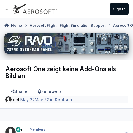
Skip to content
Sign In
Home
Aerosoft Flight | Flight Simulation Support
Aerosoft 
Aerosoft One zeigt keine Add-Ons als
Bild an
Share
Followers
joeli
May 22
May 22
in
Deutsch
Author stats
joeli
Members