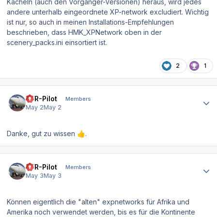
Kacheln (auch den Vorgänger-Versionen) heraus, wird jedes
andere unterhalb eingeordnete XP-network excludiert. Wichtig
ist nur, so auch in meinen Installations-Empfehlungen
beschrieben, dass HMK_XPNetwork oben in der
scenery_packs.ini einsortiert ist.
2
1
Author stats
VFR-Pilot
Members
May 2
May 2
Danke, gut zu wissen
.
👍
Author stats
VFR-Pilot
Members
May 3
May 3
Können eigentlich die "alten" expnetworks für Afrika und
Amerika noch verwendet werden, bis es für die Kontinente