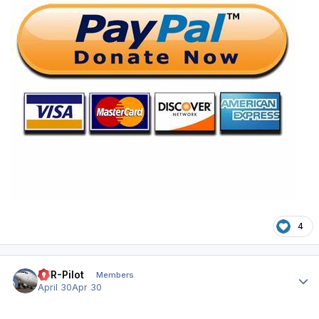
4
Author stats
VFR-Pilot
Members
April 30
Apr 30