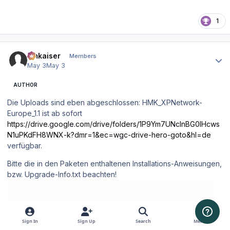
1
Author stats
hmkaiser
Members
May 3
May 3
AUTHOR
Die Uploads sind eben abgeschlossen: HMK_XPNetwork-
Europe_1.1 ist ab sofort
https://drive.google.com/drive/folders/1P9Ym7UNclnBG0lHcws
N1uPKdFH8WNX-k?dmr=1&ec=wgc-drive-hero-goto&hl=de
verfügbar.
Bitte die in den Paketen enthaltenen Installations-Anweisungen,
bzw. Upgrade-Info.txt beachten!
Sign In
Sign Up
Search
Menu