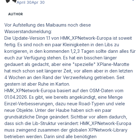
April 30
Apr 30
AUTHOR
Vor Aufstellung des Maibaums noch diese
Wasserstandsmeldung:
Die Update-Version 1.1 von HMK_XPNetwork-Europa ist soweit
fertig. Es sind noch ein paar Kleinigkeiten in den Libs zu
korrigieren, in den kommenden 1,2,3 Tagen sollte dann alles für
euch zur Verfügung stehen. Es hat ein bisschen länger
gedauert als gedacht, aber eine "spezielle" XPlane-Marotte
hat mich schon seit längerer Zeit, vor allem aber in den letzten
4 Wochen an den Rand der Verzweifelung getrieben. Seit
gestern ist aber Ruhe im Karton.
HMK_XPNetwork-Europa basiert auf den OSM-Daten vom
01.04.2026. Es gibt, wie bereits angekündigt, eine Menge
Einzel-Verbesserungen, dazu neue Road-Typen und viele
neue Objekte. Unter der Haube haben sich ein paar
grundsätzliche Dinge geändert. Sichtbar vor allem dadurch,
dass sich die Lib-Struktur verändert: HMK_XPNetwork-Europa
muss zwingend zusammen der globalen XPNetwork-Library
betrieben werden. Darin sind alle benötigten