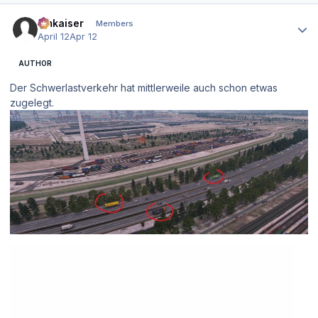
Author stats
hmkaiser
Members
April 12
Apr 12
AUTHOR
Der Schwerlastverkehr hat mittlerweile auch schon etwas
zugelegt.