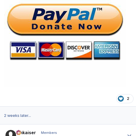
2
2 weeks later...
Author stats
hmkaiser
Members