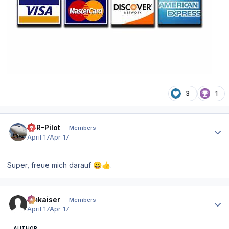
3
1
Author stats
VFR-Pilot
Members
April 17
Apr 17
Super, freue mich darauf
.
😀
👍
Author stats
hmkaiser
Members
April 17
Apr 17
AUTHOR