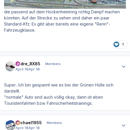
die passend auf dem Hockenheimring richtig Dampf machen
könnten. Auf der Strecke zu sehen sind daher ein paar
Standard-Kfz. Es gibt aber bereits eine eigene "Renn"-
Fahrzeugklasse.
1
Author stats
Andre_RX85
Members
April 18
Apr 18
Super.. Ich bin gespannt wie es bei der Grünen Hölle sich
darstellt.
"normale" Auto sind auch völlig okay, dann ist eben
Touristenfahrten bzw. Fahrsicherheitstrainings.
Author stats
Michael1955
Members
April 18
Apr 18