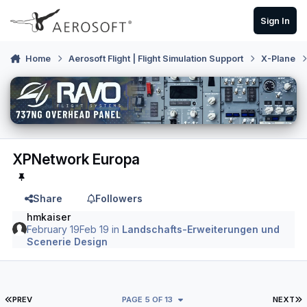
Skip to content
Sign In
Home
Aerosoft Flight | Flight Simulation Support
X-Plane
XPNetwork Europa
Share
Followers
hmkaiser
February 19
Feb 19
in
Landschafts-Erweiterungen und
Scenerie Design
FIRST PAGE
L
PREV
PAGE 5 OF 13
NEXT