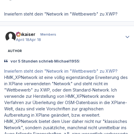
Inwiefern steht dein "Network im "Wettbewerb" zu XWP?
Author stats
hmkaiser
Members
April 18
Apr 18
AUTHOR
vor 5 Stunden schrieb Michael1955:
Inwiefern steht dein "Network im "Wettbewerb" zu XWP?
HMK_XPNetwork ist eine völlig eigenständige Erweiterung des
in XPlane verwendeten "Network" und steht nicht im
"Wettbewerb" zu XWP, oder dem Standard-Network. Ich
verwende zur Herstellung von HMK_XPNetwork andere
Verfahren zur Überleitung der OSM-Datenbasis in die XPlane-
Welt, dazu sind viele Vorschriften zur graphischen
Aufbereitung in XPlane geändert, bzw. erweitert.
HMK_XPNetwork bietet dem User daher nicht nur "klassisches
Network", sondern zusätzliche, manchmal nicht unmittelbar ins
Auge fallende Eigenschaften, z.B. eine wesentlich verbesserte