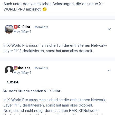
Auch unter den zusätzlichen Belastungen, die das neue X-
WORLD PRO mitbringt.
😉
Author stats
VFR-Pilot
Members
May 1
May 1
In X-World Pro muss man sicherlich die enthaltenen Network-
Layer 11-13 deaktivieren, sonst hat man alles doppelt.
Author stats
hmkaiser
Members
May 1
May 1
AUTHOR
vor 1 Stunde schrieb VFR-Pilot:
In X-World Pro muss man sicherlich die enthaltenen Network-
Layer 11-13 deaktivieren, sonst hat man alles doppelt.
Nein, das ist nicht nötig, denn aus den HMK_XPNetwork-