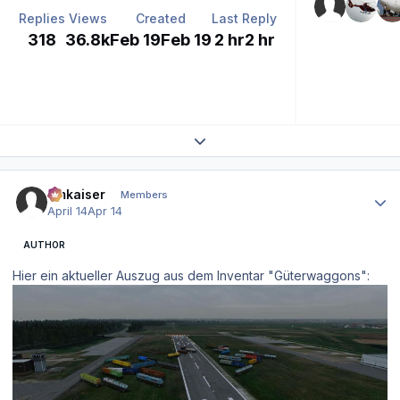
Replies
Views
Created
Last Reply
318
36.8k
Feb 19
Feb 19
2 hr
2 hr
Expand topic overview
Author stats
hmkaiser
Members
April 14
Apr 14
AUTHOR
Hier ein aktueller Auszug aus dem Inventar "Güterwaggons":