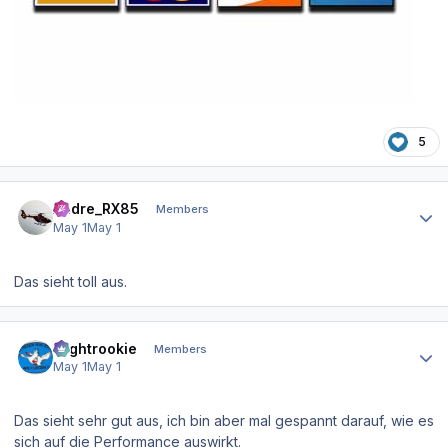
5
Author stats
Andre_RX85
Members
May 1
May 1
Das sieht toll aus.
Author stats
Flightrookie
Members
May 1
May 1
Das sieht sehr gut aus, ich bin aber mal gespannt darauf, wie es
sich auf die Performance auswirkt.