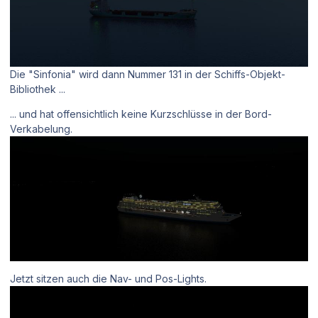
Die "Sinfonia" wird dann Nummer 131 in der Schiffs-Objekt-
Bibliothek ...
... und hat offensichtlich keine Kurzschlüsse in der Bord-
Verkabelung.
Jetzt sitzen auch die Nav- und Pos-Lights.