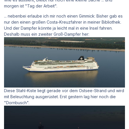
morgen ist "Tag der Arbeit".
... nebenbei erlaube ich mir noch einen Gimmick: Bisher gab es
nur den einen großen Costa-Kreuzfahrer in meiner Bibliothek.
Und der Dampfer könnte ja leicht mal in eine Insel fahren.
Deshalb muss ein zweiter Groß-Dampfer her:
Diese Stahl-Kiste liegt gerade vor dem Ostsee-Strand und wird
mit Beleuchtung ausgerüstet. Erst gestern lag hier noch die
"Dornbusch".