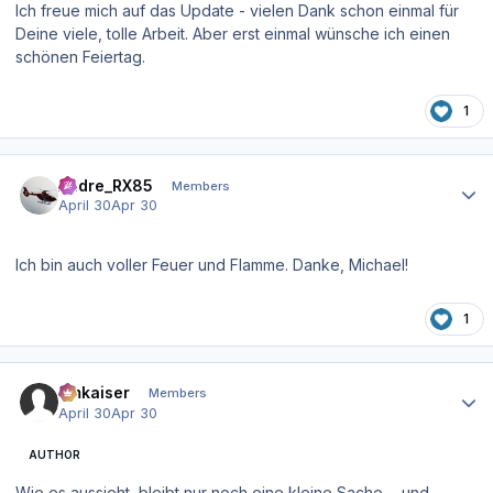
Ich freue mich auf das Update - vielen Dank schon einmal für
Deine viele, tolle Arbeit. Aber erst einmal wünsche ich einen
schönen Feiertag.
1
Author stats
Andre_RX85
Members
April 30
Apr 30
Ich bin auch voller Feuer und Flamme. Danke, Michael!
1
Author stats
hmkaiser
Members
April 30
Apr 30
AUTHOR
Wie es aussieht, bleibt nur noch eine kleine Sache ... und