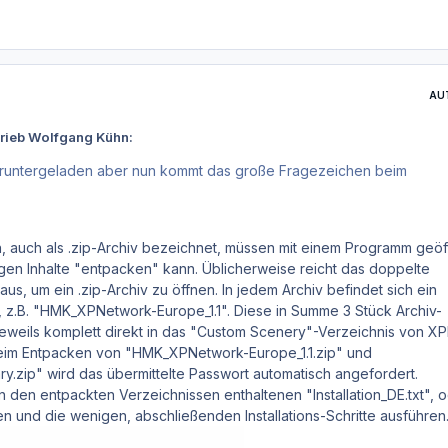
AU
hrieb Wolfgang Kühn:
eruntergeladen aber nun kommt das große Fragezeichen beim
n, auch als .zip-Archiv bezeichnet, müssen mit einem Programm geöf
igen Inhalte "entpacken" kann. Üblicherweise reicht das doppelte
aus, um ein .zip-Archiv zu öffnen. In jedem Archiv befindet sich ein
, z.B. "HMK_XPNetwork-Europe_1.1". Diese in Summe 3 Stück Archiv-
eweils komplett direkt in das "Custom Scenery"-Verzeichnis von XP
Beim Entpacken von "HMK_XPNetwork-Europe_1.1.zip" und
.zip" wird das übermittelte Passwort automatisch angefordert.
in den entpackten Verzeichnissen enthaltenen "Installation_DE.txt", 
esen und die wenigen, abschließenden Installations-Schritte ausführen