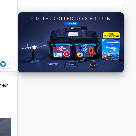
1
THOR