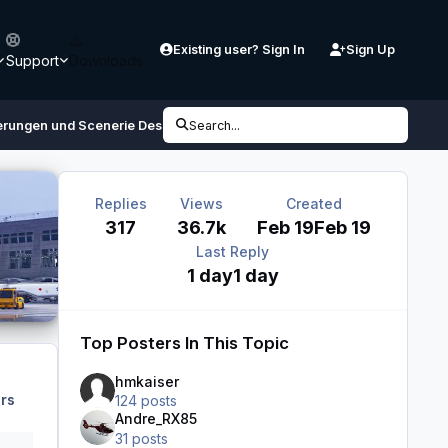
Existing user? Sign In
Sign Up
Support
Downloads
erungen und Scenerie Design
Search...
XPNetwork Europa
Replies
Views
Created
317
36.7k
Feb 19
Feb 19
Last Reply
1 day
1 day
Top Posters In This Topic
hmkaiser
rs
124 posts
Andre_RX85
31 posts