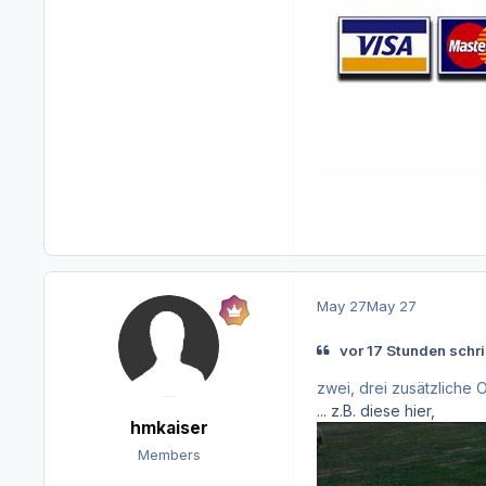
May 27
May 27
vor 17 Stunden schr
zwei, drei zusätzliche
... z.B. diese hier,
hmkaiser
Members