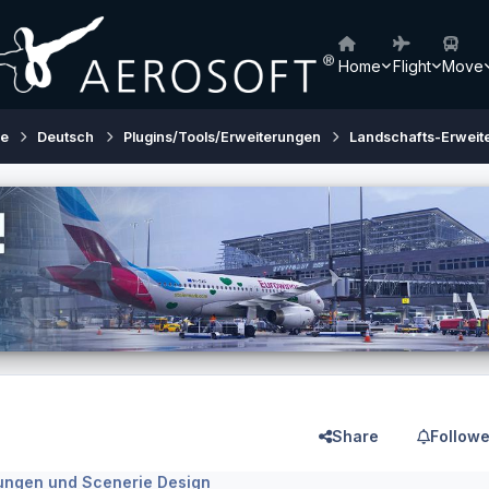
Home
Flight
Move
ne
Deutsch
Plugins/Tools/Erweiterungen
Landschafts-Erweit
Share
Followe
ungen und Scenerie Design