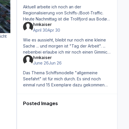
Aktuell arbeite ich noch an der
Regionalisierung von Schiffs-/Boot-Traffic.
Heute Nachmittag ist die Trollfjord aus Bodø
hmkaiser
ausgelaufen. Dazu verkehren auf den kurzen
April 30
Apr 30
Fährrouten entlang der Westküste No
icht
Wie es aussieht, bleibt nur noch eine kleine
Sache ... und morgen ist "Tag der Arbeit". ...
nebenbei erlaube ich mir noch einen Gimmick:
hmkaiser
Bisher gab es nur den einen großen Costa-
.
June 26
Jun 26
Kreuzfahrer in meiner
Das Thema Schiffsmodelle "allgemeine
Seefahrt" ist für mich durch. Es sind noch
einmal rund 15 Exemplare dazu gekommen
und das sollte jetzt reichen. Heute lief die
"Hermit Power" als letzter Vertreter
Posted Images