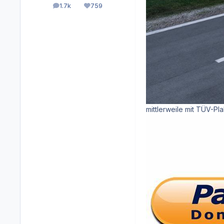
1.7k
759
posts
Reputation
mittlerweile mit TÜV-Pl