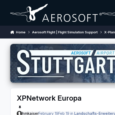
Skip to content
Home
Aerosoft Flight | Flight Simulation Support
X-Pla
XPNetwork Europa
hmkaiser
February 19
Feb 19
in
Landschafts-Erweiter