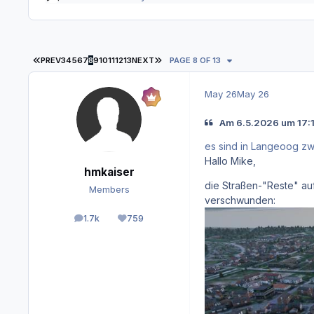
FIRST PAGE
LAST PAGE
PREV
3
4
5
6
7
8
9
10
11
12
13
NEXT
PAGE 8 OF 13
May 26
May 26
Am 6.5.2026 um 17:1
es sind in Langeoog zw
Hallo Mike,
hmkaiser
die Straßen-"Reste" a
Members
verschwunden:
1.7k
759
posts
Reputation