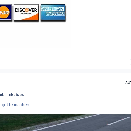
AU
ieb hmkaiser:
 Objekte machen