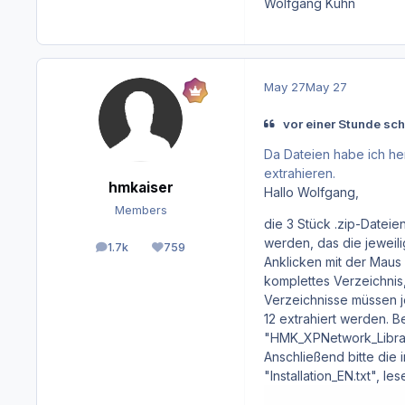
Wolfgang Kühn
May 27
May 27
vor einer Stunde sc
Da Dateien habe ich h
extrahieren.
hmkaiser
Hallo Wolfgang,
Members
die 3 Stück .zip-Dateie
werden, das die jeweil
1.7k
759
posts
Reputation
Anklicken mit der Maus 
komplettes Verzeichnis
Verzeichnisse müssen j
12 extrahiert werden. 
"HMK_XPNetwork_Library
Anschließend bitte die 
"Installation_EN.txt", l