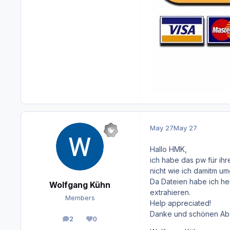
May 27
May 27
Hallo HMK,
ich habe das pw für ihr
nicht wie ich damitm um
Da Dateien habe ich h
Wolfgang Kühn
extrahieren.
Members
Help appreciated!
Danke und schönen Ab
2
0
posts
Reputation