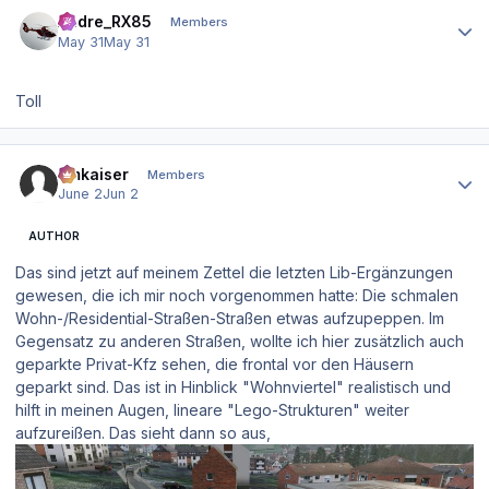
Author stats
Andre_RX85
Members
May 31
May 31
Toll
Author stats
hmkaiser
Members
June 2
Jun 2
AUTHOR
Das sind jetzt auf meinem Zettel die letzten Lib-Ergänzungen
gewesen, die ich mir noch vorgenommen hatte: Die schmalen
Wohn-/Residential-Straßen-Straßen etwas aufzupeppen. Im
Gegensatz zu anderen Straßen, wollte ich hier zusätzlich auch
geparkte Privat-Kfz sehen, die frontal vor den Häusern
geparkt sind. Das ist in Hinblick "Wohnviertel" realistisch und
hilft in meinen Augen, lineare "Lego-Strukturen" weiter
aufzureißen. Das sieht dann so aus,