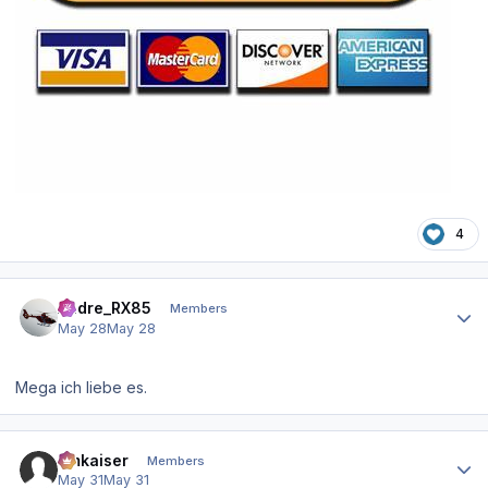
4
Author stats
Andre_RX85
Members
May 28
May 28
Mega ich liebe es.
Author stats
hmkaiser
Members
May 31
May 31