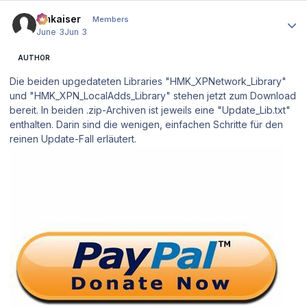
Author stats
hmkaiser
Members
June 3
Jun 3
AUTHOR
Die beiden upgedateten Libraries "HMK_XPNetwork_Library"
und "HMK_XPN_LocalAdds_Library" stehen jetzt zum Download
bereit. In beiden .zip-Archiven ist jeweils eine "Update_Lib.txt"
enthalten. Darin sind die wenigen, einfachen Schritte für den
reinen Update-Fall erläutert.