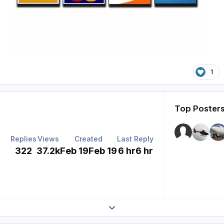
1
Top Posters
Replies
Views
Created
Last Reply
322
37.2k
Feb 19
Feb 19
6 hr
6 hr
Expand topic overview