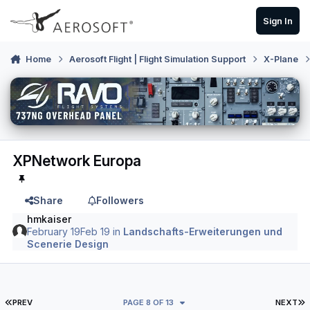
Skip to content
Sign In
Home
Aerosoft Flight | Flight Simulation Support
X-Plane
XPNetwork Europa
Share
Followers
hmkaiser
February 19
Feb 19
in
Landschafts-Erweiterungen und
Scenerie Design
FIRST PAGE
L
PREV
PAGE 8 OF 13
NEXT