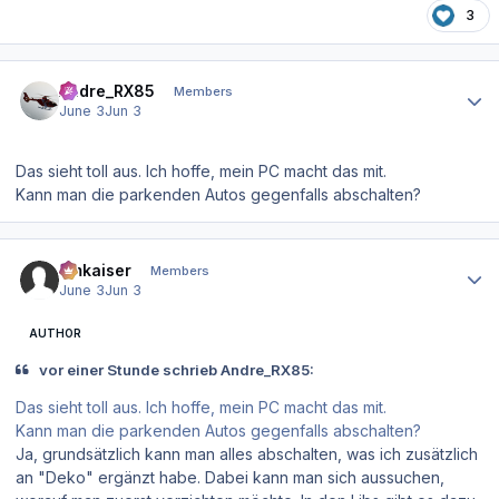
3
Author stats
Andre_RX85
Members
June 3
Jun 3
Das sieht toll aus. Ich hoffe, mein PC macht das mit.
Kann man die parkenden Autos gegenfalls abschalten?
Author stats
hmkaiser
Members
June 3
Jun 3
AUTHOR
vor einer Stunde schrieb Andre_RX85:
Das sieht toll aus. Ich hoffe, mein PC macht das mit.
Kann man die parkenden Autos gegenfalls abschalten?
Ja, grundsätzlich kann man alles abschalten, was ich zusätzlich
an "Deko" ergänzt habe. Dabei kann man sich aussuchen,