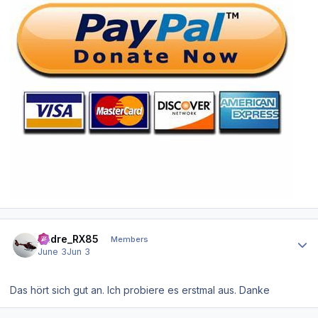
Author stats
Andre_RX85
Members
June 3
Jun 3
Das hört sich gut an. Ich probiere es erstmal aus. Danke