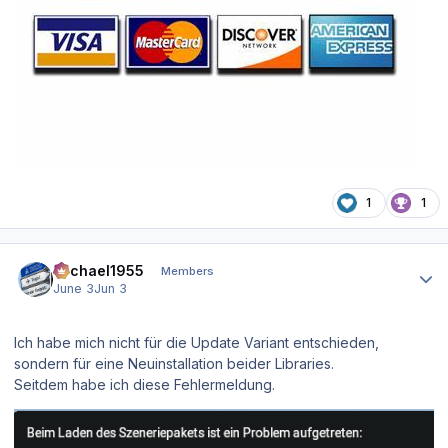
1
1
Author stats
Michael1955
Members
June 3
Jun 3
Ich habe mich nicht für die Update Variant entschieden,
sondern für eine Neuinstallation beider Libraries.
Seitdem habe ich diese Fehlermeldung.