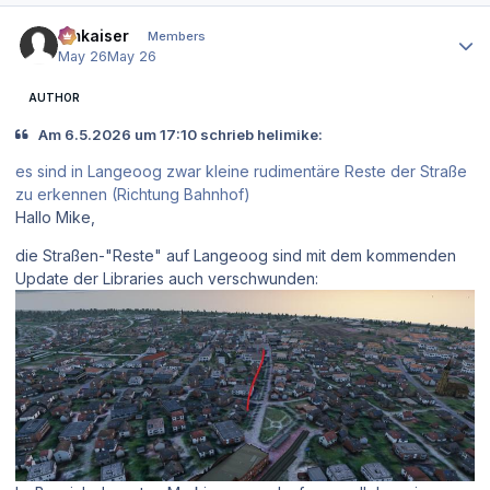
Author stats
hmkaiser
Members
May 26
May 26
AUTHOR
Am 6.5.2026 um 17:10 schrieb helimike:
es sind in Langeoog zwar kleine rudimentäre Reste der Straße
zu erkennen (Richtung Bahnhof)
Hallo Mike,
die Straßen-"Reste" auf Langeoog sind mit dem kommenden
Update der Libraries auch verschwunden: