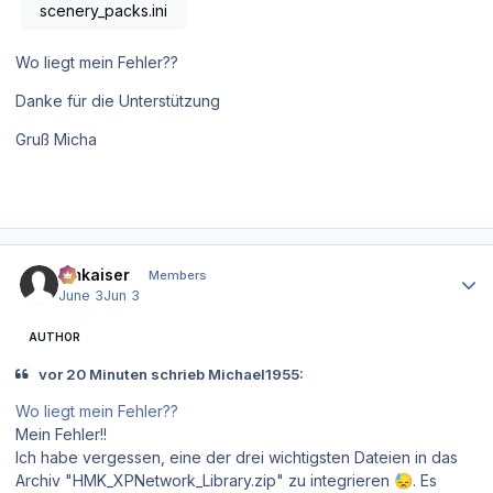
scenery_packs.ini
Wo liegt mein Fehler??
Danke für die Unterstützung
Gruß Micha
Author stats
hmkaiser
Members
June 3
Jun 3
AUTHOR
vor 20 Minuten schrieb Michael1955:
Wo liegt mein Fehler??
Mein Fehler!!
Ich habe vergessen, eine der drei wichtigsten Dateien in das
Archiv "HMK_XPNetwork_Library.zip" zu integrieren
. Es
😓