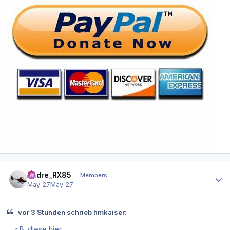
Author stats
Andre_RX85
Members
May 27
May 27
vor 3 Stunden schrieb hmkaiser:
... z.B. diese hier,