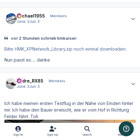
Author stats
Michael1955
Members
June 3
Jun 3
vor 2 Stunden schrieb hmkaiser:
Bitte HMK_XPNetwork_Library.zip noch einmal downloaden.
Nun passt es..... danke
Author stats
Andre_RX85
Members
June 3
Jun 3
Ich habe meinen ersten Testflug in der Nähe von Emden hinter
mir. Ich habe den Bauer erwischt, wie er vom Hof in Richtung
Felder fährt. Toll.
Sign In
Sign Up
Search
Menu