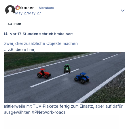
Author stats
hmkaiser
Members
May 27
May 27
AUTHOR
vor 17 Stunden schrieb hmkaiser:
zwei, drei zusätzliche Objekte machen
... z.B. diese hier,
mittlerweile mit TÜV-Plakette fertig zum Einsatz, aber auf dafür
ausgewählten XPNetwork-roads.