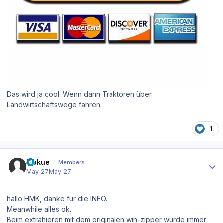
Das wird ja cool. Wenn dann Traktoren über
Landwirtschaftswege fahren.
1
Author stats
wokue
Members
May 27
May 27
hallo HMK, danke für die INFO.
Meanwhile alles ok.
Beim extrahieren mit dem originalen win-zipper wurde immer