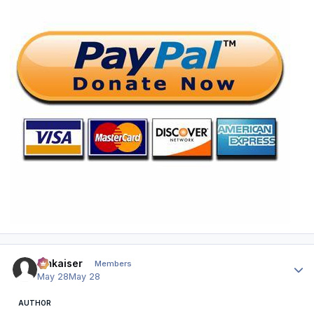
Author stats
hmkaiser
Members
May 28
May 28
AUTHOR